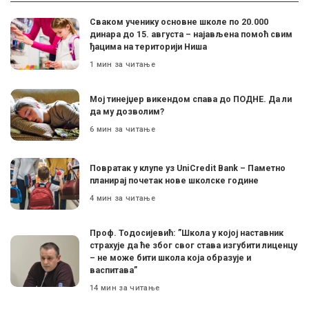
Сваком ученику основне школе по 20.000
динара до 15. августа – најављена помоћ свим
ђацима на територији Ниша
1 мин за читање
Мој тинејџер викендом спава до ПОДНЕ. Да ли
да му дозволим?
6 мин за читање
Поврaтак у клупе уз UniCredit Bank – Паметно
планирај почетак нове школске године
4 мин за читање
Проф. Тодосијевић: ”Школа у којој наставник
страхује да ће због свог става изгубити лиценцу
– не може бити школа која образује и
васпитава”
14 мин за читање