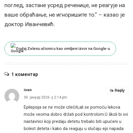
поглед, застане усред реченице, не реагује на
ваше обраћање, не игноришите то.” – казао је
доктор Иванчевић.
Dodaj Zelenu učionicu kao omiljeni izvor na Google-u
1 коментар
ivan
Reply
30. јануар 2026. у 2:14 pm
Epilepsija se ne može izlečiti,ali se pomoću lekova
može veoma dobro držati pod kontrolom.U školi bi svi
nastavnici koji predaju detetu trebalo biti upućeni u
bolest deteta i kako da reaguju u slučaju epi napada.