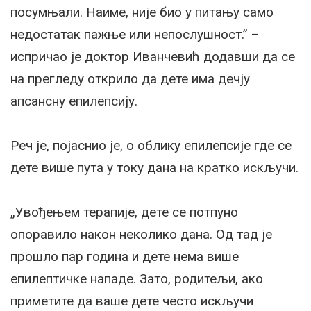
посумњали. Наиме, није био у питању само
недостатак пажње или непослушност.” –
испричао је доктор Иванчевић додавши да се
на прегледу открило да дете има дечју
апсансну епилепсију.
Реч је, појаснио је, о облику епилепсије где се
дете више пута у току дана на кратко искључи.
„Увођењем терапије, дете се потпуно
опоравило након неколико дана. Од тад је
прошло пар година и дете нема више
епилептичке нападе. Зато, родитељи, ако
приметите да ваше дете често искључи