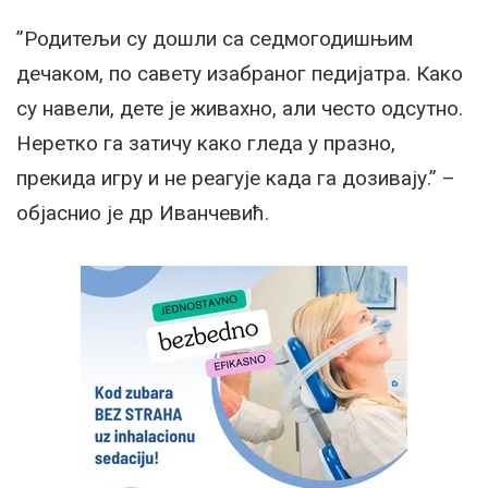
”Родитељи су дошли са седмогодишњим
дечаком, по савету изабраног педијатра. Како
су навели, дете је живахно, али често одсутно.
Неретко га затичу како гледа у празно,
прекида игру и не реагује када га дозивају.” –
објаснио је др Иванчевић.