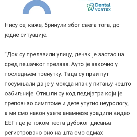
Нису се, каже, бринули због свега тога, до
једне ситуације.
”Док су прелазили улицу, дечак је застао на
сред пешачког прелаза. Ауто је закочио у
последњем тренутку. Тада су први пут
посумњали да је у можда ипак у питању нешто
озбиљније. Отишли су код педијатра који је
препознао симптоме и дете упутио неурологу,
а ми смо након узете анамнезе урадили видео
ЕЕГ где је током теста дубоког дисања
регистровано оно на шта смо одмах