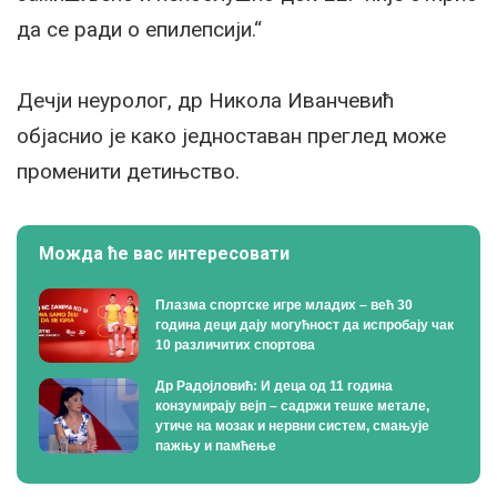
да се ради о епилепсији.“
Дечји неуролог, др Никола Иванчевић
објаснио је како једноставан преглед може
променити детињство.
Можда ће вас интересовати
Плазма спортске игре младих – већ 30
година деци дају могућност да испробају чак
10 различитих спортова
Др Радојловић: И деца од 11 година
конзумирају вејп – садржи тешке метале,
утиче на мозак и нервни систем, смањује
пажњу и памћење