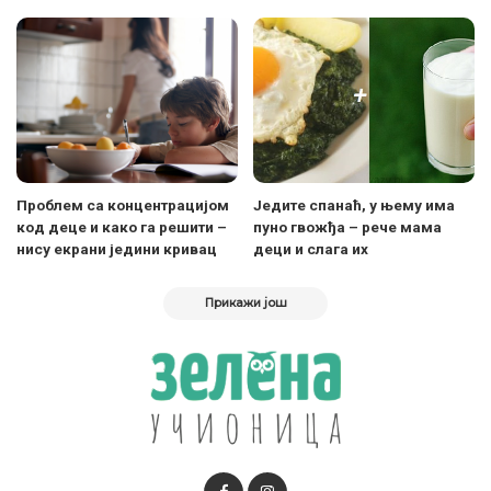
Проблем са концентрацијом
Једите спанаћ, у њему има
код деце и како га решити –
пуно гвожђа – рече мама
нису екрани једини кривац
деци и слага их
Прикажи још