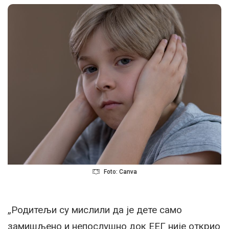
Foto: Canva
„Родитељи су мислили да је дете само
замишљено и непослушно док ЕЕГ није открио