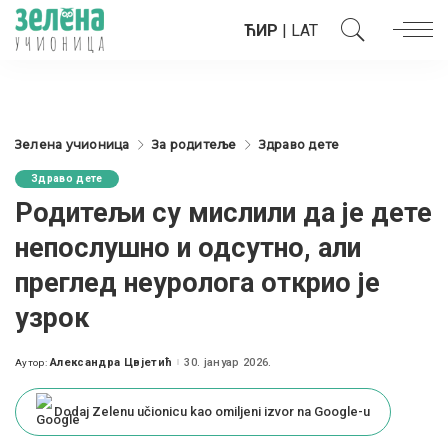
ЋИР
|
LAT
Зелена учионица
За родитеље
Здраво дете
Здраво дете
Родитељи су мислили да је дете
непослушно и одсутно, али
преглед неуролога открио је
узрок
Александра Цвјетић
30. јануар 2026.
Аутор:
Posted
by
Dodaj Zelenu učionicu kao omiljeni izvor na Google-u