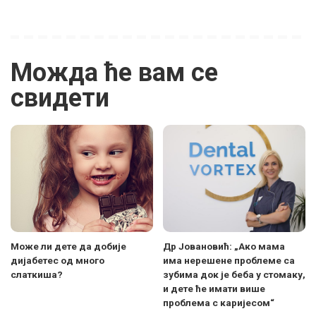
Можда ће вам се
свидети
Може ли дете да добије
Др Јовановић: „Ако мама
дијабетес од много
има нерешене проблеме са
слаткиша?
зубима док је беба у стомаку,
и дете ће имати више
проблема с каријесом“