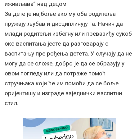
иживљава” над децом.
За дете је најбоље ако му оба родитеља
пружају љубав и дисциплинују га. Начин да
млади родитељи избегну или превазиђу сукоб
око васпитања јесте да разговарају о
васпитању пре рођења детета. У случају да не
могу да се сложе, добро је да се образују у
овом погледу или да потраже помоћ
стручњака који ће им помоћи да се боље
оријентишу и изграде заједнички васпитни
стил.