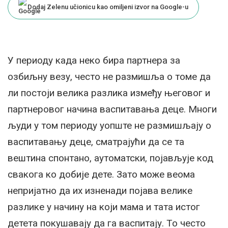
Dodaj Zelenu učionicu kao omiljeni izvor na Google-u
У периоду када неко бира партнера за
озбиљну везу, често не размишља о томе да
ли постоји велика разлика између његовог и
партнеровог начина васпитавања деце. Многи
људи у том периоду уопште не размишљају о
васпитавању деце, сматрајући да се та
вештина спонтано, аутоматски, појављује код
свакога ко добије дете. Зато може веома
непријатно да их изненади појава велике
разлике у начину на који мама и тата истог
детета покушавају да га васпитају. То често