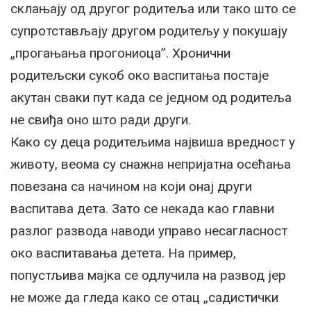
склањају од другог родитеља или тако што се
супротстављају другом родитељу у покушају
„прогањања прогониоца”. Хронични
родитељски сукоб око васпитања постаје
акутан сваки пут када се једном од родитеља
не свиђа оно што ради други.
Како су деца родитељима највиша вредност у
животу, веома су снажна непријатна осећања
повезана са начином на који онај други
васпитава дета. Зато се некада као главни
разлог развода наводи управо несагласност
око васпитавања детета. На пример,
попустљива мајка се одлучила на развод јер
не може да гледа како се отац „садистички