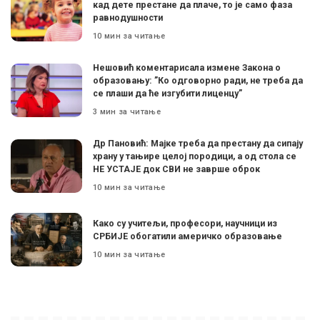
кад дете престане да плаче, то је само фаза
равнодушности
10 мин за читање
Нешовић коментарисала измене Закона о
образовању: ”Ко одговорно ради, не треба да
се плаши да ће изгубити лиценцу”
3 мин за читање
Др Пановић: Мајке треба да престану да сипају
храну у тањире целој породици, а од стола се
НЕ УСТАЈЕ док СВИ не заврше оброк
10 мин за читање
Како су учитељи, професори, научници из
СРБИЈЕ обогатили америчко образовање
10 мин за читање