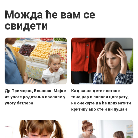
Можда ће вам се
свидети
Др Приморац Бошњак: Мајке
Кад ваше дете постане
из улоге родитеља прелазе у
тинејџер и запали цигарету,
улогу батлера
не очекујте да ће прихватити
критику ако сте и ви пушач