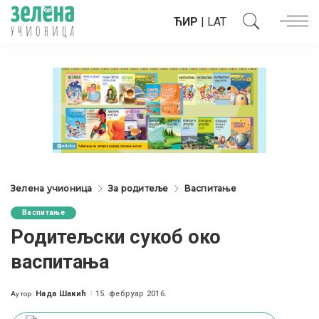
ЋИР
|
LAT
Зелена учионица
За родитеље
Васпитање
Васпитање
Родитељски сукоб око
васпитања
Нада Шакић
15. фебруар 2016.
Аутор:
Posted
by