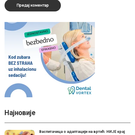
Најновије
Васпитачица о адаптацији на вртић: НИЈЕ крај