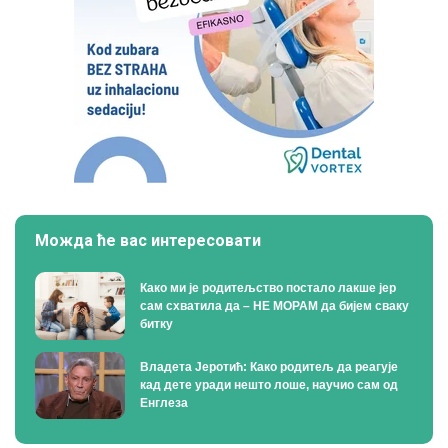
Можда ће вас интересовати
Како ми је родитељство постало лакше јер
сам схватила да – НЕ МОРАМ да бијем сваку
битку
Владета Јеротић: Како родитељ да реагује
кад дете уради нешто лоше, научио сам од
Енглеза