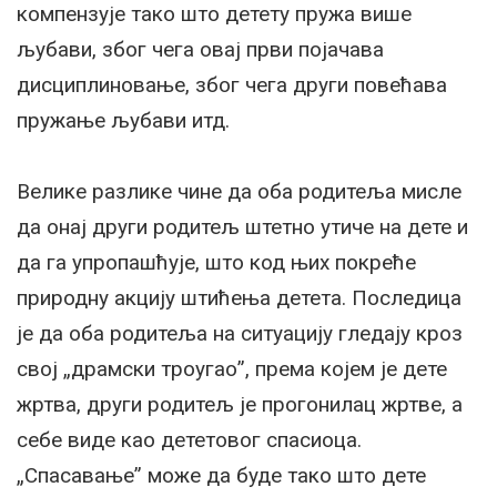
компензује тако што детету пружа више
љубави, због чега овај први појачава
дисциплиновање, због чега други повећава
пружање љубави итд.
Велике разлике чине да оба родитеља мисле
да онај други родитељ штетно утиче на дете и
да га упропашћује, што код њих покреће
природну акцију штићења детета. Последица
је да оба родитеља на ситуацију гледају кроз
свој „драмски троугао”, према којем је дете
жртва, други родитељ је прогонилац жртве, а
себе виде као дететовог спасиоца.
„Спасавање” може да буде тако што дете