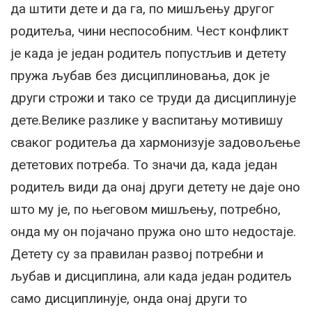
да штити дете и да га, по мишљењу другог
родитеља, чини неспособним. Чест конфликт
је када је један родитељ попустљив и детету
пружа љубав без дисциплиновања, док је
други строжи и тако се труди да дисциплинује
дете.Велике разлике у васпитању мотивишу
сваког родитеља да хармонизује задовољење
дететових потреба. То значи да, када један
родитељ види да онај други детету не даје оно
што му је, по његовом мишљењу, потребно,
онда му он појачано пружа оно што недостаје.
Детету су за правилан развој потребни и
љубав и дисциплина, али када један родитељ
само дисциплинује, онда онај други то