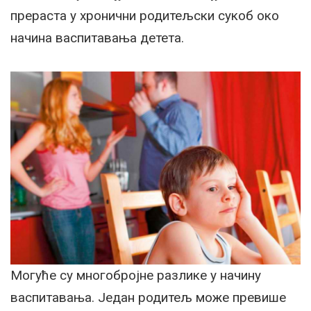
прераста у хронични родитељски сукоб око
начина васпитавања детета.
Могуће су многобројне разлике у начину
васпитавања. Један родитељ може превише