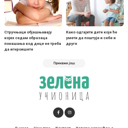
Стручњаци објашњавају
Како одгајити дете које ће
којих седам образаца
умети да поштује и себе и
понашања код деце не треба
друге
да игнроишете
Прикажи још