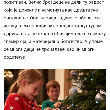
позитиван. Велик број деце не дели ту радост
која је донекле и наметнута као друштвено
очекивање. Овај период године је обележен
истицањем породичних вредности, културом
даривања, а неретко и обичајима да се покажу
гламур сјај и материјално богатство. А у томе
се многа деца не проналазе, као ни многи
родитељи.