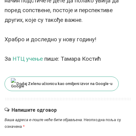
начин подстичете дете да полако увиђа да
поред сопствене, постоје и перспективе
других, које су такође важне.
Храбро и доследно у нову годину!
За
НТЦ учење
пише: Тамара Костић
Dodaj Zelenu učionicu kao omiljeni izvor na Google-u
Напишите одговор
Ваша адреса е-поште неће бити објављена.
Неопходна поља су
означена
*