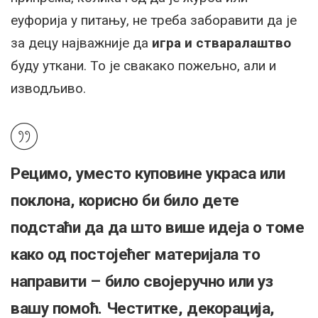
еуфорија у питању, не треба заборавити да је
за децу најважније да
игра и стваралаштво
буду уткани. То је свакако пожељно, али и
изводљиво.
Рецимо, уместо куповине украса или
поклона, корисно би било дете
подстаћи да да што више идеја о томе
како од постојећег материјала то
направити – било својеручно или уз
вашу помоћ. Честитке, декорација,