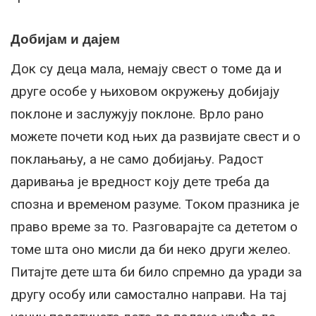
Добијам и дајем
Док су деца мала, немају свест о томе да и
друге особе у њиховом окружењу добијају
поклоне и заслужују поклоне. Врло рано
можете почети код њих да развијате свест и о
поклањању, а не само добијању. Радост
даривања је вредност коју дете треба да
спозна и временом разуме. Током празника је
право време за то. Разговарајте са дететом о
томе шта оно мисли да би неко други желео.
Питајте дете шта би било спремно да уради за
другу особу или самостално направи. На тај