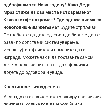
одбројавамо за Нову годину? Како Деда
Мраз стиже на сва места истовремено?
Како настаје ватромет? Где одлазе писма са
новогодишњим жељама?
Будите стрпљиви.
Потребно је да дате одговор да би дете даље
развило сопствени систем уверења.
Испоштујте тај систем и помозите да га
изгради. Можете чак и да поставите самом
детету додатна питања па да заједнички
дођете до одговора и увида.
Креативност изнад свега
У складу са активностима у оквиру празничних
припрема, колика год да је журба или