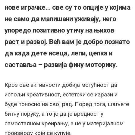
нове играчке… све су то опције у којима
не само да малишани уживају, него
упоредо позитивно утичу на њихов
раст и развој. Већ вам је добро познато
да када дете исеца, лепи, цепка и
саставља – развија фину моторику.
Кроз ове активности добија могућност да
испољи креативност, естетски се изрази и
буде поносно на свој рад. Поред тога, шаљете
битну поруку, а то је да је вредност у
самосталном креирању, а не у материјалном
производу који се купује.