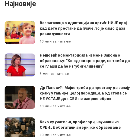
Најновије
Васпитачица о адаптацији на вртић: НИЈЕ крај
кад дете престане да плаче, то је само фаза
равнодушности
10 мин за читање
Нешовић коментарисала измене Закона о
образовању: ”Ко одговорно ради, не треба да
се плаши да ће изгубити лиценцу”
3 мин за читање
Др Пановић: Мајке треба да престану да сипају
храну у тањире целој породици, а од стола се
НЕ УСТАЈЕ док СВИ не заврше оброк
10 мин за читање
Како су учитељи, професори, научници из
СРБИЈЕ обогатили америчко образовање
10 мин за читање