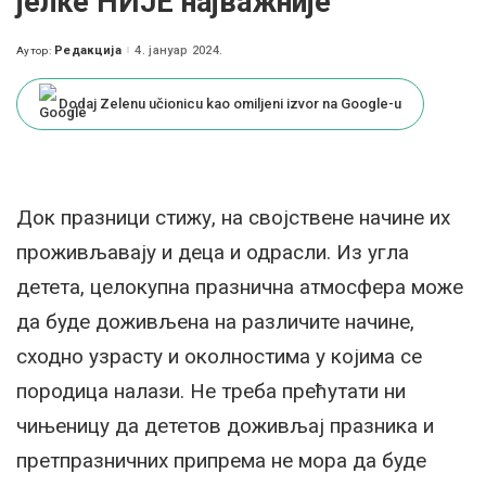
јелке НИЈЕ најважније
Редакција
4. јануар 2024.
Аутор:
Posted
by
Dodaj Zelenu učionicu kao omiljeni izvor na Google-u
Док празници стижу, на својствене начине их
проживљавају и деца и одрасли. Из угла
детета, целокупна празнична атмосфера може
да буде доживљена на различите начине,
сходно узрасту и околностима у којима се
породица налази. Не треба прећутати ни
чињеницу да дететов доживљај празника и
претпразничних припрема не мора да буде