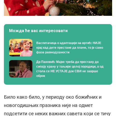
Можда ће вас интересовати
Васпитачица о адаптацији на вртић: НИЈЕ
крај кад дете престане да плаче, то је само
фаза равнодушности
Др Пановић: Мајке треба да престану да
сипају храну у тањире целој породици, а од
стола се НЕ УСТАЈЕ док СВИ не заврше
оброк
Било како било, у периоду око божићних и
новогодишњих празника није на одмет
подсетити се неких важних савета који се тичу