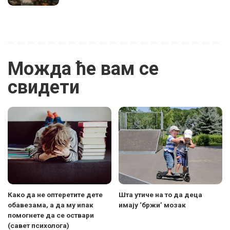
Можда ће вам се
свидети
Како да не оптеретите дете
Шта утиче на то да деца
обавезама, а да му ипак
имају ‘бржи’ мозак
помогнете да се оствари
(савет психолога)