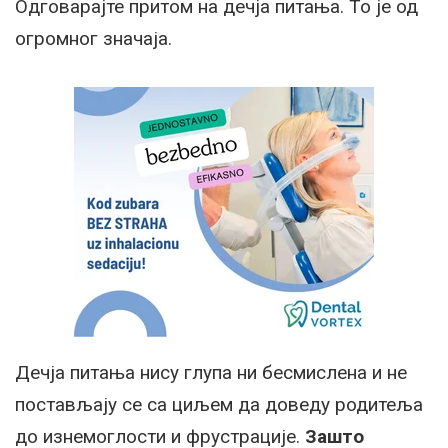
Одговарајте притом на дечја питања. То је од
огромног значаја.
Дечја питања нису глупа ни бесмислена и не
постављају се са циљем да доведу родитеља
до изнемоглости и фрустрације.
Зашто