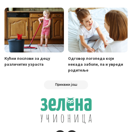
Кућни послови за децу
Одговор логопеда који
различитих узраста
некада заболи, па и увреди
родитеље
Прикажи још