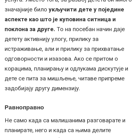
значајније било
укључити дете у поједине
аспекте као што је куповина ситница и
поклона за друге.
То на посебан начин даје
детету активнију улогу, прилику за
истраживање, али и прилику за прихватање
одговорности и изазова. Ако се притом о
корацима, планирању и одлукама дискутује и
дете се пита за мишљење, читаве припреме
задобијају другу димензију.
Равноправно
Не само када са малишанима разговарате и
планирате, него и када са њима делите