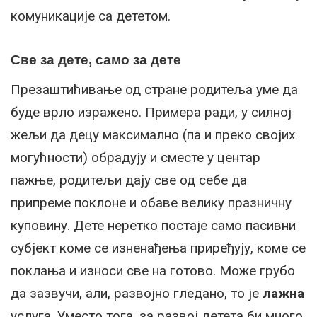
комуникације са дететом.
Све за дете, само за дете
Презаштићивање од стране родитеља уме да
буде врло изражено. Примера ради, у силној
жељи да децу максимално (па и преко својих
могућности) обрадују и сместе у центар
пажње, родитељи дају све од себе да
припреме поклоне и обаве велику празничну
куповину. Дете неретко постаје само пасивни
субјект коме се изненађења приређују, коме се
поклања и износи све на готово. Може грубо
да зазвучи, али, развојно гледано, то је
лажна
услуга. Уместо тога, за развој детета би много