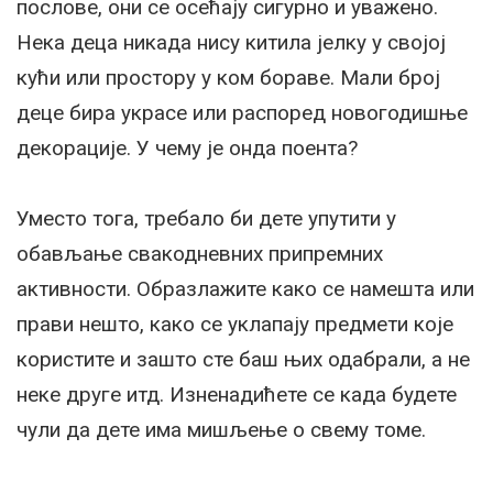
послове, они се осећају сигурно и уважено.
Нека деца никада нису китила јелку у својој
кући или простору у ком бораве. Мали број
деце бира украсе или распоред новогодишње
декорације. У чему је онда поента?
Уместо тога, требало би дете упутити у
обављање свакодневних припремних
активности. Образлажите како се намешта или
прави нешто, како се уклапају предмети које
користите и зашто сте баш њих одабрали, а не
неке друге итд. Изненадићете се када будете
чули да дете има мишљење о свему томе.