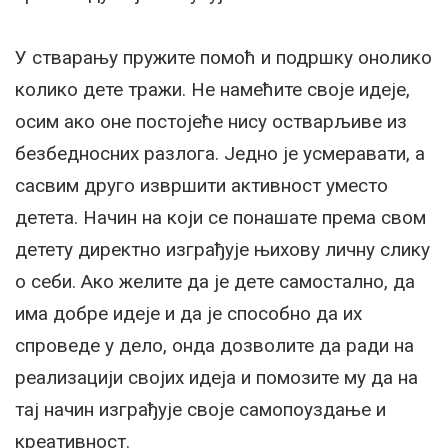
У стварању пружите помоћ и подршку онолико
колико дете тражи. Не намећите своје идеје,
осим ако оне постојеће нису остварљиве из
безбедносних разлога. Једно је усмеравати, а
сасвим друго извршити активност уместо
детета. Начин на који се понашате према свом
детету директно изграђује њихову личну слику
о себи. Ако желите да је дете самостално, да
има добре идеје и да је способно да их
спроведе у дело, онда дозволите да ради на
реализацији својих идеја и помозите му да на
тај начин изграђује своје самопоуздање и
креативност.