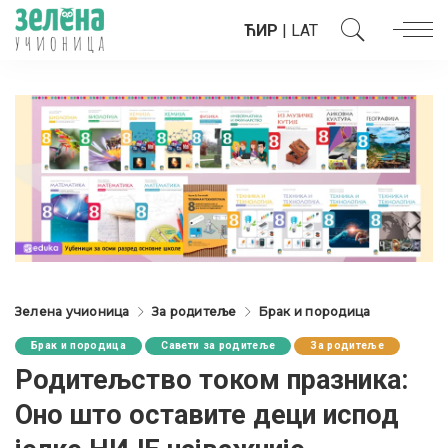
ЋИР
|
LAT
Зелена учионица
За родитеље
Брак и породица
Брак и породица
Савети за родитеље
За родитеље
Родитељство током празника:
Оно што оставите деци испод