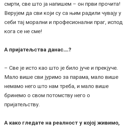
смрти, све што ја напишем – он први прочита!
Верујем да сви који су са њим радили чувају у
себи тај морални и професионални праг, испод
кога се не сме!
А пријатељства данас….?
– Све је исто као што је било јуче и прекјуче.
Мало више сви јуримо за парама, мало више
немамо него што нам треба, и мало више
бринемо о свом потомству него о
пријатељству.
А како гледате на реалност у којој живимо,