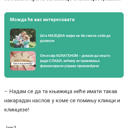
Можда ће вас интересовати
Шта НИЈЕДНА мајка не би смела себи да
дозволи
Опсесија КОЛАГЕНОМ – докази да нешто
ради СЛАБИ, већину истраживања
финансирали управо произвођачи
– Надам се да та књижица неће имати такав
накарадан наслов у коме се помињу клинци и
клинцезе!
Јер?