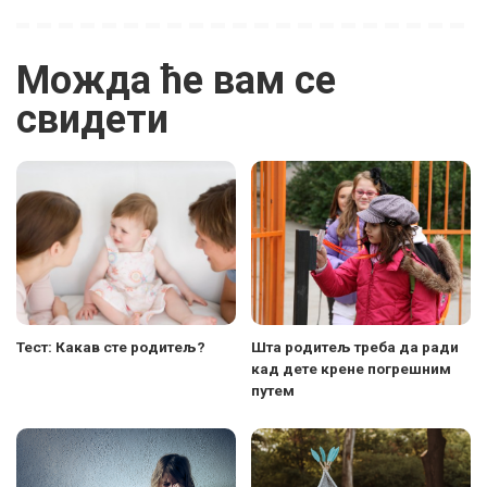
Можда ће вам се
свидети
Тест: Какав сте родитељ?
Шта родитељ треба да ради
кад дете крене погрешним
путем