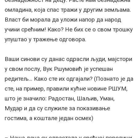
омладина, која спас тражи у другим земљама.
Власт би морала да уложи напор да народ
учини срећним! Како? Не бих се о свом трошку
упуштао у тражење одговора.
Ваши синови су данас одрасли људи, мајстори
у свом послу, Вук Ршумовић је успешан
редитељ… Како сте их одгајали? (Познато је да
сте, на пример, правили кућне новине РШУМ,
што је значило: Радостан, Шаљив, Уман,
Мудар и да су служиле за показивање
гостима, а коштале један осмех)
– Наша деца су одрастала у срећној породици,