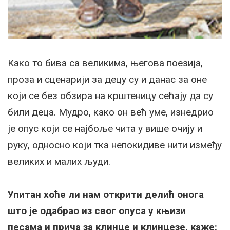
Како то бива са великима, његова поезија,
проза и сценарији за децу су и данас за оне
који се без обзира на крштеницу сећају да су
били деца. Мудро, како он већ уме, изнедрио
је опус који се најбоље чита у више очију и
руку, односно који тка непокидиве нити између
великих и малих људи.
Упитан хоће ли нам открити делић онога
што је одабрао из свог опуса у књизи
песама и прича за клинце и клинцезе, каже: