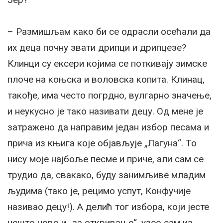
– Размишљам како би се одрасли осећали да
их деца почну звати дрипци и дрипцезе?
Клинци су ексери којима се поткивају зимске
плоче на коњска и воловска копита. Клинац,
такође, има често погрдно, вулгарно значење,
и неукусно је тако називати децу. Од мене је
затражено да направим један избор песама и
прича из књига које објављује „Лагуна“. То
нису моје најбоље песме и приче, али сам се
трудио да, свакако, буду занимљиве младим
људима (тако је, рецимо успут, Конфучије
називао децу!). А делић тог избора, који јесте
нешто ново и „за откривање“, узео сам из