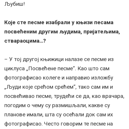
Љубиш!
Које сте песме изабрали у књизи песама
посвећеним другим људима, пријатељима,
ствараоцима…?
– У тој другој књижици налазе се песме из
циклуса „Посвећене песме“. Као што сам
фотографисао колеге и направио изложбу
„Људи које срећом срећем“, тако сам им и
посвећивао песме, трудећи се да, као врачара,
погодим о чему су размишљали, какве су
планове имали, шта су осећали док сам их
фотографисао. Често говорим те песме на