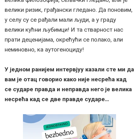
велики ризик, грађански гледано. Да поновим,
у селу су се рађали мали људи, а у граду
велики кућни љубимци! И та стварност нас
прати деценијама, окрећући се полако, али
неминовно, ка аутогеноциду!
У једном ранијем интервјуу казали сте ми да
вам је отац говорио како није несрећа кад
се сударе правда и неправда него је велика
несрећа кад се две правде сударе…