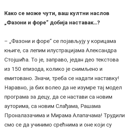
Како се може чути, ваш култни наслов
„Фазони и форе“ добија наставак…?
– „Фазони и форе“ се појављују у корицама
књиге, са лепим илустрацијама Александра
Стојшића. То је, заправо, један део текстова
из 150 епизода, колико је снимљено и
емитовано. Значи, треба се надати наставку!
Наравно, ја бих волео да не изумре тај модел
програма за децу, да се настави са новим
ауторима, са новим Слађама, Рашама
Проналазачима и Мирама Алапачама! Трудили
смо се да учинимо срећнима и оне који су