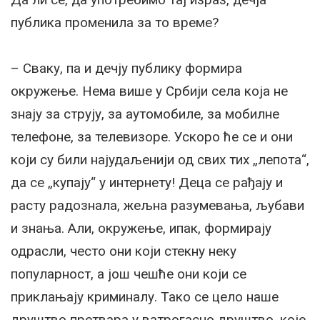
публика променила за то време?
– Сваку, па и дечју публику формира
окружење. Нема више у Србији села која не
знају за струју, за аутомобиле, за мобилне
телефоне, за телевизоре. Ускоро ће се и они
који су били најудаљенији од свих тих „лепота“,
да се „купају“ у интернету! Деца се рађају и
расту радознала, жељна разумевања, љубави
и знања. Али, окружење, ипак, формирају
одрасли, често они који стекну неку
популарност, а још чешће они који се
приклањају криминалу. Тако се цело наше
друштво претвара у ватрогасно друштво, које