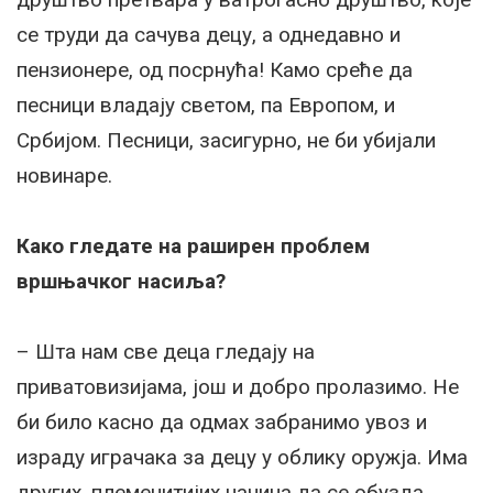
се труди да сачува децу, а однедавно и
пензионере, од посрнућа! Камо среће да
песници владају светом, па Европом, и
Србијом. Песници, засигурно, не би убијали
новинаре.
Како гледате на раширен проблем
вршњачког насиља?
– Шта нам све деца гледају на
приватовизијама, још и добро пролазимо. Не
би било касно да одмах забранимо увоз и
израду играчака за децу у облику оружја. Има
других, племенитијих начина да се обузда