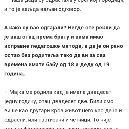
и то је ваљда ваљан одговор.
А како су вас одгајали? Негде сте рекли да
је ваш отац према брату и вама имао
исправне педагошке методе, а да је он рано
остао без родитеља тако да ви за сва
времена имате бабу од 18 и деду од 19
година…
– Мајка ме родила кад је имала двадесет
једну годину, отац двадесет две. Били смо
више као другари кроз живот него као деца и
одрасли, или партизани и четници. То није
велика филозофија, сељачки гледано, али је