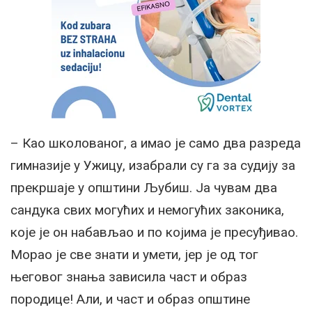
– Као школованог, а имао је само два разреда
гимназије у Ужицу, изабрали су га за судију за
прекршаје у општини Љубиш. Ја чувам два
сандука свих могућих и немогућих законика,
које је он набављао и по којима је пресуђивао.
Морао је све знати и умети, јер је од тог
његовог знања зависила част и образ
породице! Али, и част и образ општине