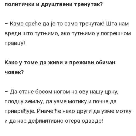
политички и друштвени тренутак?
– Камо среће да је то само тренутак! Шта нам
вреди што тутњимо, ако тутњимо у погрешном
правцу!
Како у томе да живи и преживи обичан
човек?
– Да стане босом ногом на ову нашу црну,
плодну земљу, да узме мотику и почне да
привређује. Иначе ће неко други да узме мотку
и да нас дефинитивно отера одавде!