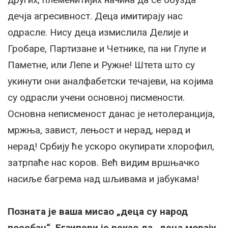
дечја агресивност. Деца имитирају нас
одрасле. Нису деца измислила Делије и
Гробаре, Партизане и Четнике, па ни Глупе и
Паметне, или Лепе и Ружне! Штета што су
укинути они аналфабетски течајеви, на којима
су одрасли учени основној писмености.
Основна неписменост данас је нетолеранција,
мржња, завист, лењост и нерад, нерад и
нерад! Србију ће ускоро окупирати хлорофил,
затрпаће нас коров. Већ видим вршњачко
насиље багрема над шљивама и јабукама!
Позната је ваша мисао „деца су народ
посебан“, Егзипери је рекао да „деца морају