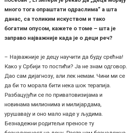
много тога опраштати одраслима“ а шта
данас, са толиким искуством и тако
богатим опусом, кажете о томе – шта је
заправо најважније када је о деци реч?
– Најважније је децу научити да буду срећна!
Како у Србији то постићи? Ја не знам одговор.
Дао сам дијагнозу, али лек немам. Чини ми се
да би то морала бити нека шок терапија.
Разбацујући се по приватовизијама и
новинама милионима и милијардама,
урушавају и оно мало наде у људима.
Безнадежни родитељи преносе ту
безнадежност на децу. Расте нам безнадежна