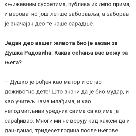
књижевним сусретима, публика их лепо прима,
и вероватно још лепше заборавља, а заборав
је значајан део те наше сарадње.
Један део вашег живота био је везан за
Душка Радовића. Каква сећања вас вежу за
њега?
– Душко је рођен као матор и остао
доживотно дете! Што значи да је био мудар, и
као учитељ нама млађима, и као
неподмитљиви уредник свима са којима је
сарађивао. Многи ми не верују кад кажем да и
дан-данас, тридесет година после његове