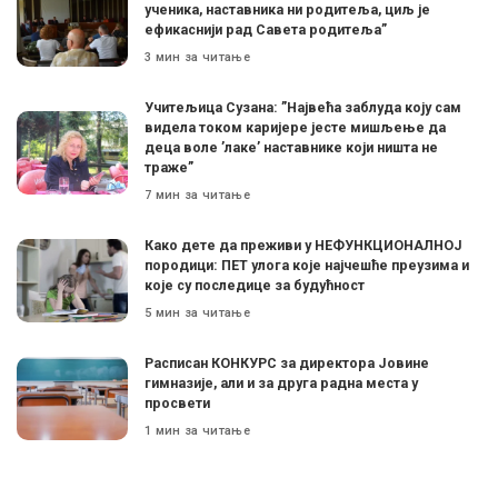
ученика, наставника ни родитеља, циљ је
ефикаснији рад Савета родитеља”
3 мин за читање
Учитељица Сузана: ”Највећа заблуда коју сам
видела током каријере јесте мишљење да
деца воле ’лаке’ наставнике који ништа не
траже”
7 мин за читање
Како дете да преживи у НЕФУНКЦИОНАЛНОЈ
породици: ПЕТ улога које најчешће преузима и
које су последице за будућност
5 мин за читање
Расписан КОНКУРС за директора Јовине
гимназије, али и за друга радна места у
просвети
1 мин за читање