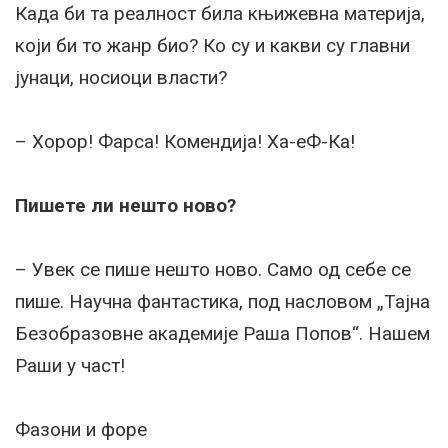
Када би та реалност била књижевна материја,
који би то жанр био? Ко су и какви су главни
јунаци, носиоци власти?
– Хорор! Фарса! Комендија! Ха-еФ-Ка!
Пишете ли нешто ново?
– Увек се пише нешто ново. Само од себе се
пише. Научна фантастика, под насловом „Тајна
Безобразовне академије Раша Попов“. Нашем
Раши у част!
Фазони и форе