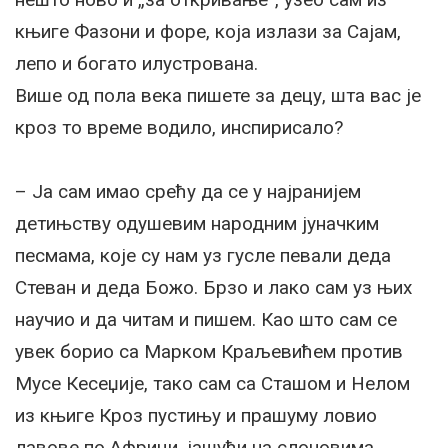
књиге Фазони и форе, која излази за Сајам,
лепо и богато илустрована.
Више од пола века пишете за децу, шта вас је
кроз то време водило, инспирисало?
– Ја сам имао срећу да се у најранијем
детињству одушевим народним јуначким
песмама, које су нам уз гусле певали деда
Стеван и деда Божо. Брзо и лако сам уз њих
научио и да читам и пишем. Као што сам се
увек борио са Марком Краљевићем против
Мусе Кесеџије, тако сам са Сташом и Нелом
из књиге Кроз пустињу и прашуму ловио
лавове по Африци, јашући на слоновима.