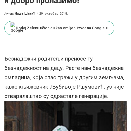
и добро пролазимо!“
Нада Шакић
29. октобар 2018.
Аутор:
Posted
by
Dodaj Zelenu učionicu kao omiljeni izvor na Google-u
Безнадежни родитељи преносе ту
безнадежност на децу. Расте нам безнадежна
омладина, која спас тражи у другим земљама,
каже књижевник Љубивоје Ршумовић, уз чије
стваралаштво су одрастале генерације.