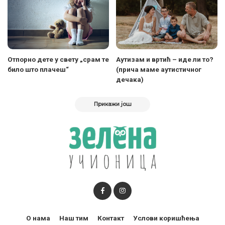
Отпорно дете у свету „срам те
Аутизам и вртић – иде ли то?
било што плачеш“
(прича маме аутистичног
дечака)
Прикажи још
О нама
Наш тим
Контакт
Услови коришћења