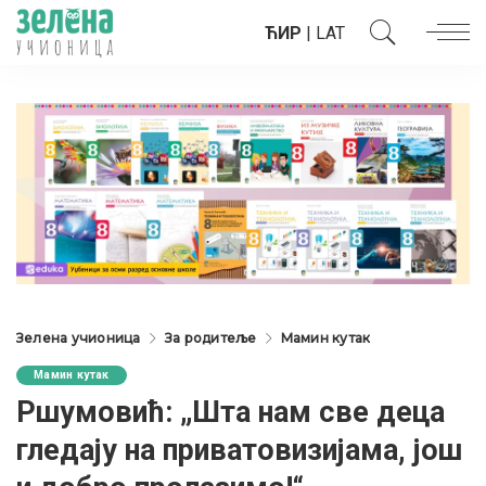
ЋИР
|
LAT
Зелена учионица
За родитеље
Мамин кутак
Мамин кутак
Ршумовић: „Шта нам све деца
гледају на приватовизијама, још