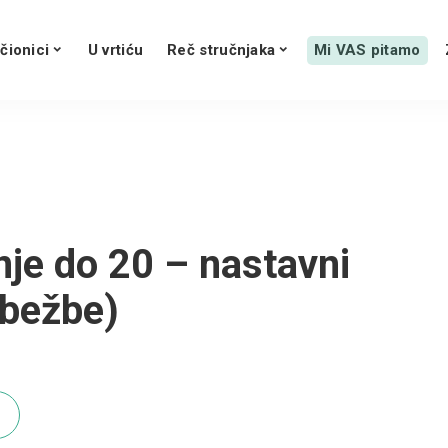
čionici
U vrtiću
Reč stručnjaka
Mi VAS pitamo
nje do 20 – nastavni
 bežbe)