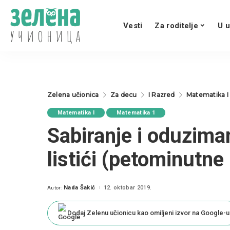
Vesti
Za roditelje
U u
Zelena učionica
Za decu
I Razred
Matematika I
Matematika I
Matematika 1
Sabiranje i oduzima
listići (petominutne
Nada Šakić
12. oktobar 2019.
Autor:
Posted
by
Dodaj Zelenu učionicu kao omiljeni izvor na Google-u