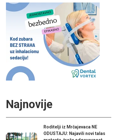
Najnovije
Roditelji iz Mrčajevaca NE
ODUSTAJU: Najavili novi talas
protesta, traže odgovornost