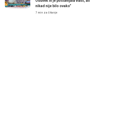
Oduvek ih je postavljala vlast, ali
nikad nije bilo ovako”
7 min za čitanje