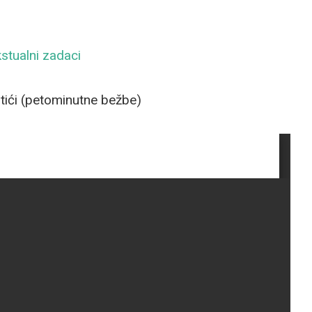
stualni zadaci
stići (petominutne bežbe)