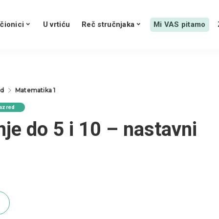
čionici
U vrtiću
Reč stručnjaka
Mi VAS pitamo
ed
Matematika 1
Razred
je do 5 i 10 – nastavni