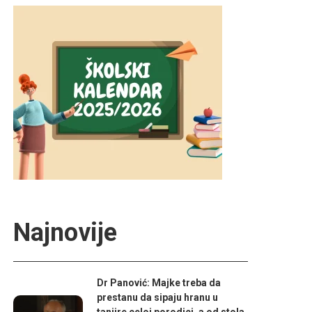
Najnovije
Dr Panović: Majke treba da
prestanu da sipaju hranu u
tanjire celoj porodici, a od stola