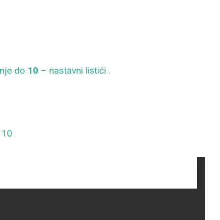
anje do
10
– nastavni listići .
o 10