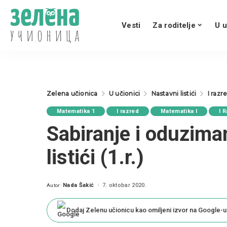
Vesti
Za roditelje
U u
Zelena učionica
U učionici
Nastavni listići
I razr
Matematika 1
I razred
Matematika I
I 
Sabiranje i oduziman
listići (1.r.)
Nada Šakić
7. oktobar 2020.
Autor:
Posted
by
Dodaj Zelenu učionicu kao omiljeni izvor na Google-u