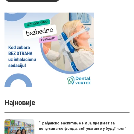
Најновије
”Грађанско васпитање НИЈЕ предмет за
попуњавање фонда, већ улагање у будућност”