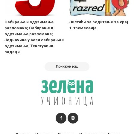
Сабирање и одузимање
Листићи за родитеље за крај
разломака; Сабирање и
1. тромесечја
одузимање разломака;
Једначине у вези сабирања и
одузимања; Текстуални
задаци
Прикажи још