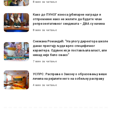
8 мин за читање
Како до ПУНОГ износа јубиларне награде и
отпремнине иако не желите да будете члан
репрезентативног синдиката – ДВА су начина
8 мин за читање
Снежана Романдић: ”На улогу директора школе
данас пристају људи врло специфичног
карактера. Одувек их је постављала власт, али
никад није било овако”
7 мин за читање
УСПРС: Расправа о Закону о образовању више
личила на ријалити него на озбиљну расправу
4 мин за читање