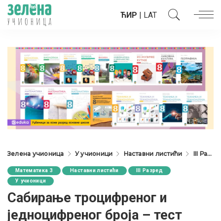
ЋИР
|
LAT
Зелена учионица
У учионици
Наставни листићи
III Разред
Математика 3
Наставни листићи
III Разред
У учионици
Сабирање троцифреног и
једноцифреног броја – тест