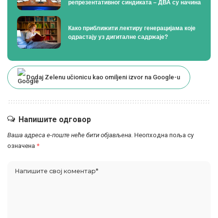
репрезентативног синдиката – ДВА су начина
Како приближити лектиру генерацијама које
одрастају уз дигиталне садржаје?
Dodaj Zelenu učionicu kao omiljeni izvor na Google-u
Напишите одговор
Ваша адреса е-поште неће бити објављена.
Неопходна поља су
означена
*