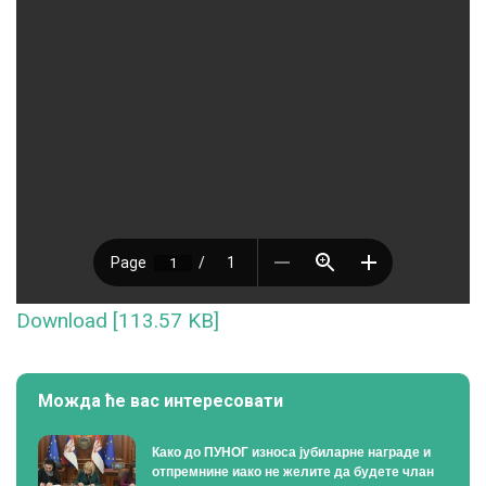
Download [113.57 KB]
Можда ће вас интересовати
Како до ПУНОГ износа јубиларне награде и
отпремнине иако не желите да будете члан