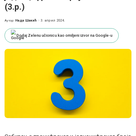
(3.р.)
Нада Шакић
3. април 2024.
Аутор:
Posted
by
Dodaj Zelenu učionicu kao omiljeni izvor na Google-u