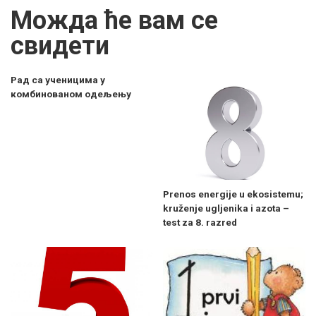
Можда ће вам се
свидети
Рад са ученицима у
комбинованом одељењу
Prenos energije u ekosistemu;
kruženje ugljenika i azota –
test za 8. razred