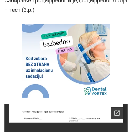
Сабирање троцифреног и једноцифреног броја
– тест (3.р.)