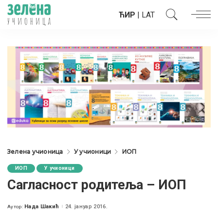
ЋИР
|
LAT
Зелена учионица
У учионици
ИОП
ИОП
У учионици
Сагласност родитеља – ИОП
Нада Шакић
24. јануар 2016.
Аутор:
Posted
by