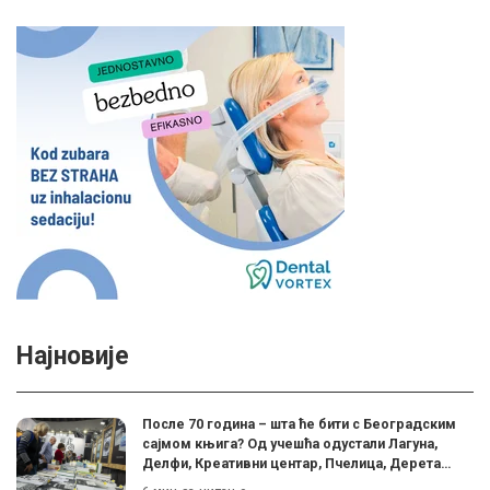
Најновије
После 70 година – шта ће бити с Београдским
сајмом књига? Од учешћа одустали Лагуна,
Делфи, Креативни центар, Пчелица, Дерета…