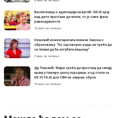
6 мин за читање
Васпитачица о адаптацији на вртић: НИЈЕ крај
кад дете престане да плаче, то је само фаза
равнодушности
10 мин за читање
Нешовић коментарисала измене Закона о
образовању: ”Ко одговорно ради, не треба да
се плаши да ће изгубити лиценцу”
3 мин за читање
Др Пановић: Мајке треба да престану да сипају
храну у тањире целој породици, а од стола се
НЕ УСТАЈЕ док СВИ не заврше оброк
10 мин за читање