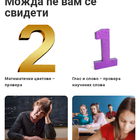
Можда ће вам се
свидети
Maтематички цветови –
Глас и слово – провера
провера
научених слова