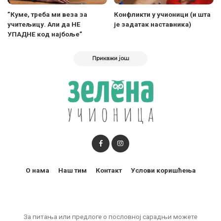
”Куме, треба ми веза за
Конфликти у учионици (и шта
учитељицу. Али да НЕ
је задатак наставника)
УПАДНЕ код најбоље”
Прикажи још
О нама
Наш тим
Контакт
Услови коришћења
За питања или предлоге о пословној сарадњи можете