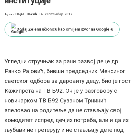
институције
Нада Шакић
6. септембар 2017.
Аутор:
Posted
by
Dodaj Zelenu učionicu kao omiljeni izvor na Google-u
Угледни стручњак за рани развој деце др
Ранко Рајовић, бивши председник Менсиног
светског одбора за даровиту децу, био је гост
Kажипрста на ТВ Б92. Он је у разговору с
новинарком ТВ Б92 Сузаном Трнинић
апеловао на родитеље да не стављају свој
комодитет испред дечјих потреба, али и да из
љубави не претерују и не стављају дете под