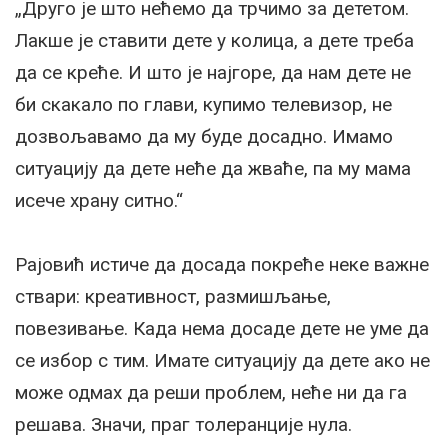
„Друго је што нећемо да трчимо за дететом.
Лакше је ставити дете у колица, а дете треба
да се креће. И што је најгоре, да нам дете не
би скакало по глави, купимо телевизор, не
дозвољавамо да му буде досадно. Имамо
ситуацију да дете неће да жваће, па му мама
исече храну ситно.“
Рајовић истиче да досада покреће неке важне
ствари: креативност, размишљање,
повезивање. Када нема досаде дете не уме да
се избор с тим. Имате ситуацију да дете ако не
може одмах да реши проблем, неће ни да га
решава. Значи, праг толеранције нула.