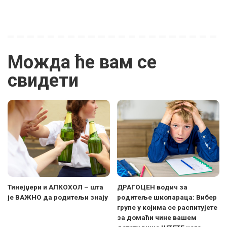
Можда ће вам се
свидети
Тинејџери и АЛКОХОЛ – шта
ДРАГОЦЕН водич за
је ВАЖНО да родитељи знају
родитеље школараца: Вибер
групе у којима се распитујете
за домаћи чине вашем