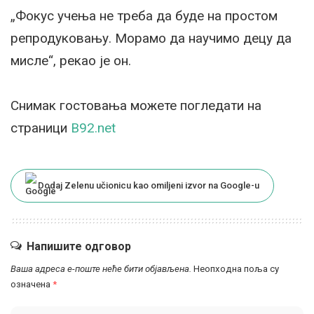
„Фокус учења не треба да буде на простом
репродуковању. Морамо да научимо децу да
мисле“, рекао је он.
Снимак гостовања можете погледати на
страници
B92.net
Dodaj Zelenu učionicu kao omiljeni izvor na Google-u
Напишите одговор
Ваша адреса е-поште неће бити објављена.
Неопходна поља су
означена
*