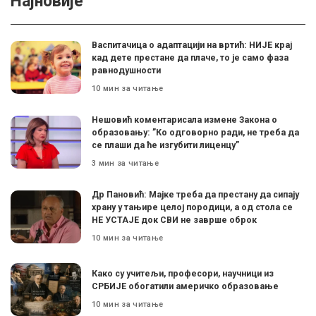
Најновије
Васпитачица о адаптацији на вртић: НИЈЕ крај
кад дете престане да плаче, то је само фаза
равнодушности
10 мин за читање
Нешовић коментарисала измене Закона о
образовању: ”Ко одговорно ради, не треба да
се плаши да ће изгубити лиценцу”
3 мин за читање
Др Пановић: Мајке треба да престану да сипају
храну у тањире целој породици, а од стола се
НЕ УСТАЈЕ док СВИ не заврше оброк
10 мин за читање
Како су учитељи, професори, научници из
СРБИЈЕ обогатили америчко образовање
10 мин за читање