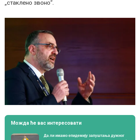
„стаклено звоно“.
Можда ће вас интересовати
Да ли имамо епидемију запуштања дужног