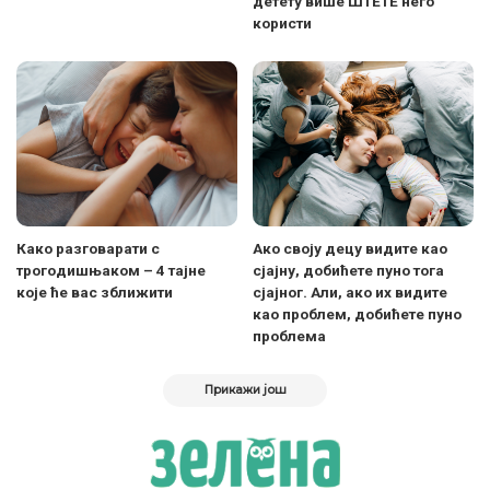
детету више ШТЕТЕ него
користи
Како разговарати с
Ако своју децу видите као
трогодишњаком – 4 тајне
сјајну, добићете пуно тога
које ће вас зближити
сјајног. Али, ако их видите
као проблем, добићете пуно
проблема
Прикажи још