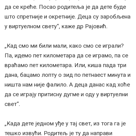
да се креће. Посао родитеља је да дете буде
што спретније и окретније. Деца су заробљена
у виртуелном свету“, каже др Рајовић.
„Кад смо ми били мали, како смо се играли?
Па, идемо пет километара да се играмо, па се
враћамо пет километара. Или, киша пада три
дана, бацамо лопту о зид по петнаест минута и
ништа нам није фалило. А деца данас кад хоће
да се играју притисну дугме и оду у виртуелни
свет“.
„Kада дете једном уђе у тај свет, из тога га је
тешко извући. Родитељ је ту да направи