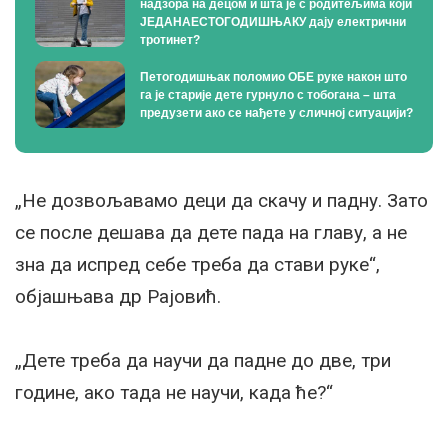
надзора на децом и шта је с родитељима који
ЈЕДАНАЕСТОГОДИШЊАКУ дају електрични
тротинет?
Петогодишњак поломио ОБЕ руке након што
га је старије дете гурнуло с тобогана – шта
предузети ако се нађете у сличној ситуацији?
„Не дозвољавамо деци да скачу и падну. Зато
се после дешава да дете пада на главу, а не
зна да испред себе треба да стави руке“,
објашњава др Рајовић.
„Дете треба да научи да падне до две, три
године, ако тада не научи, када ће?“