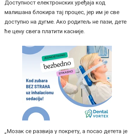
Доступност електронских уређаја код
малишана блокира тај процес, јер им је све
доступно на дугме. Ако родитељ не пази, дете
ће цену свега платити касније.
„Мозак се развија у покрету, а посао детета је