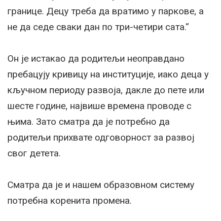
границе. Децу треба да вратимо у паркове, а
не да седе сваки дан по три-четири сата.“
Он је истакао да родитељи неоправдано
пребацују кривицу на институције, иако деца у
кључном периоду развоја, дакле до пете или
шесте године, највише времена проводе с
њима. Зато сматра да је потребно да
родитељи прихвате одговорност за развој
свог детета.
Сматра да је и нашем образовном систему
потребна коренита промена.