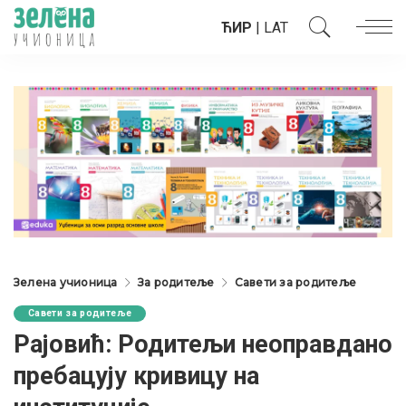
ЋИР
|
LAT
Зелена учионица
За родитеље
Савети за родитеље
Савети за родитеље
Рајовић: Родитељи неоправдано
пребацују кривицу на