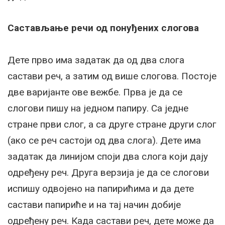
Састављање речи од понуђених слогова
Дете прво има задатак да од два слога
састави реч, а затим од више слогова. Постоје
две варијанте ове вежбе. Прва је да се
слогови пишу на једном папиру. Са једне
стране први слог, а са друге стране други слог
(ако се реч састоји од два слога). Дете има
задатак да линијом споји два слога који дају
одређену реч. Друга верзија је да се слогови
испишу одвојено на папирићима и да дете
састави папириће и на тај начин добије
одређену реч. Када састави реч, дете може да