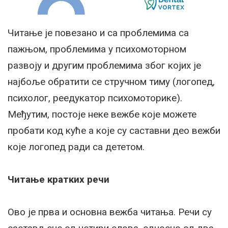
Читање је повезано и са проблемима са
пажњом, проблемима у психомоторном
развоју и другим проблемима због којих је
најбоље обратити се стручном тиму (логопед,
психолог, реедукатор психомоторике).
Међутим, постоје неке вежбе које можете
пробати код куће а које су саставни део вежби
које логопед ради са дететом.
Читање кратких речи
Ово је прва и основна вежба читања. Речи су