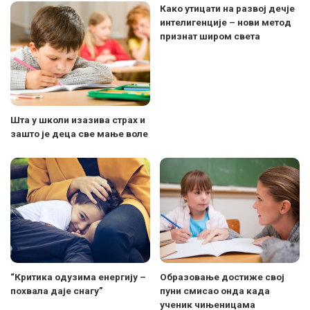
Како утицати на развој дечје
интелигенције – нови метод
признат широм света
Шта у школи изазива страх и
зашто је деца све мање воле
“Критика одузима енергију –
Образовање достиже свој
похвала даје снагу”
пуни смисао онда када
ученик чињеницама