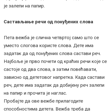
је залепи на папир.
Састављање речи од понуђених слова
Пета вежба је слична четвртој само што се
уместо слогова користе слова. Дете има
задатак да од понуђених слова састави реч.
Најбоље је прво почети од краћих речи које се
састоје од два слова, а затим повећавати,
зависно од дететовог напретка. Када састави
реч, дете има задатак да добијену реч залепи
на папир и прочита је наглас.
Пробајте да ове вежбе прилагодите
способностима детета. Вежба треба да