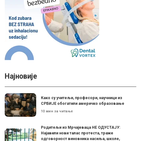
Најновије
Како су учитељи, професори, научници из
СРБИЈЕ обогатили америчко образовање
10 мин за читање
Родитељи из Мрчајеваца НЕ ОДУСТАЈУ:
Најавили нови талас протеста, траже
одговорност виновника насиља, школе,