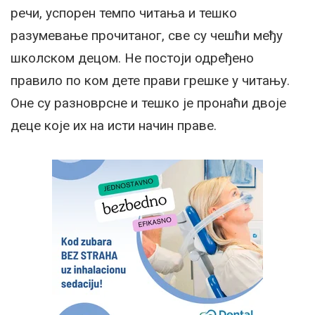
речи, успорен темпо читања и тешко
разумевање прочитаног, све су чешћи међу
школском децом. Не постоји одређено
правило по ком дете прави грешке у читању.
Оне су разноврсне и тешко је пронаћи двоје
деце које их на исти начин праве.