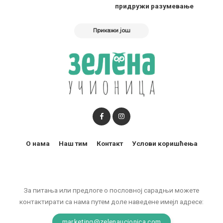
придружи разумевање
Прикажи још
О нама
Наш тим
Контакт
Услови коришћења
За питања или предлоге о пословној сарадњи можете
контактирати са нама путем доле наведене имејл адресе:
marketing@zelenaucionica.com