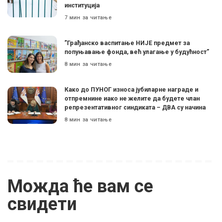
институција
7 мин за читање
”Грађанско васпитање НИЈЕ предмет за
попуњавање фонда, већ улагање у будућност”
8 мин за читање
Како до ПУНОГ износа јубиларне награде и
отпремнине иако не желите да будете члан
репрезентативног синдиката – ДВА су начина
8 мин за читање
Можда ће вам се
свидети