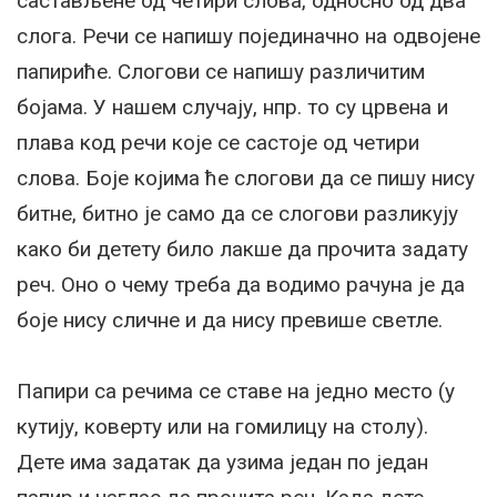
састављене од четири слова, односно од два
слога. Речи се напишу појединачно на одвојене
папириће. Слогови се напишу различитим
бојама. У нашем случају, нпр. то су црвена и
плава код речи које се састоје од четири
слова. Боје којима ће слогови да се пишу нису
битне, битно је само да се слогови разликују
како би детету било лакше да прочита задату
реч. Оно о чему треба да водимо рачуна је да
боје нису сличне и да нису превише светле.
Папири са речима се ставе на једно место (у
кутију, коверту или на гомилицу на столу).
Дете има задатак да узима један по један