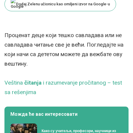
Dodaj Zelenu učionicu kao omiljeni izvor na Google-u
Проценат деце који тешко савладава или не
савладава читање све је већи. Погледајте на
који начи са дететом можете да вежбате ову
вештину.
Veština
čitanja
i razumevanje pročitanog – test
sa rešenjima
Можда ће вас интересовати
Како су учитељи, професори, научници из