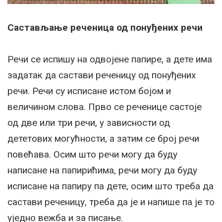
Састављање реченица од понуђених речи
Речи се испишу на одвојене папире, а дете има
задатак да састави реченицу од понуђених
речи. Речи су исписане истом бојом и
величином слова. Прво се реченице састоје
од две или три речи, у зависности од
дететових могућности, а затим се број речи
повећава. Осим што речи могу да буду
написане на папирићима, речи могу да буду
исписане на папиру па дете, осим што треба да
састави реченицу, треба да је и напише па је то
уједно вежба и за писање.