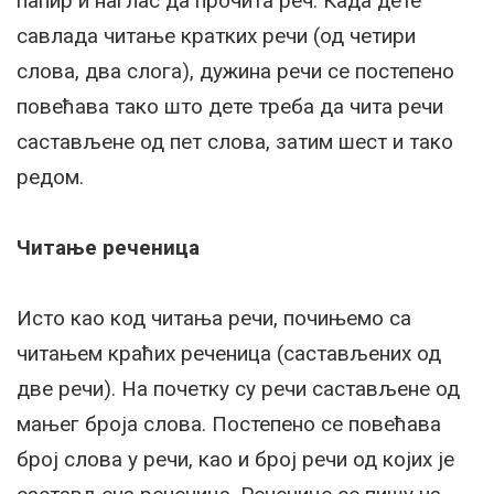
папир и наглас да прочита реч. Када дете
савлада читање кратких речи (од четири
слова, два слога), дужина речи се постепено
повећава тако што дете треба да чита речи
састављене од пет слова, затим шест и тако
редом.
Читање реченица
Исто као код читања речи, почињемо са
читањем краћих реченица (састављених од
две речи). На почетку су речи састављене од
мањег броја слова. Постепено се повећава
број слова у речи, као и број речи од којих је