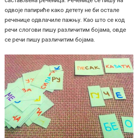
састављена реченица. Реченице се пишу на
одвоје папириће како детету не би остале
реченице одвлачиле пажњу. Као што се код
речи слогови пишу различитим бојама, овде
се речи пишу различитим бојама.