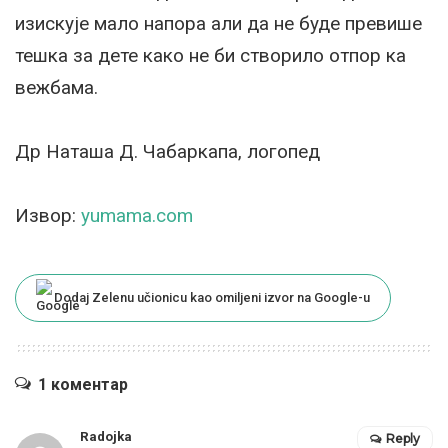
изискује мало напора али да не буде превише
тешка за дете како не би створило отпор ка
вежбама.
Др Наташа Д. Чабаркапа, логопед
Извор:
yumama.com
Dodaj Zelenu učionicu kao omiljeni izvor na Google-u
1 коментар
Radojka
Reply