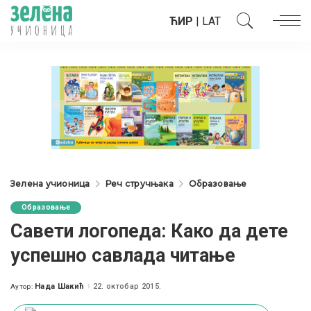
ЋИР
|
LAT
Зелена учионица
Реч стручњака
Образовање
Образовање
Савети логопеда: Како да дете
успешно савлада читање
Нада Шакић
22. октобар 2015.
Аутор:
Posted
by