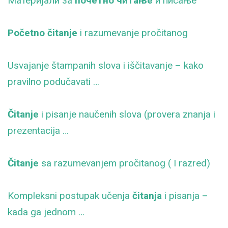
Maтеријали за
почетно читање
и писање
Početno čitanje
i razumevanje pročitanog
Usvajanje štampanih slova i iščitavanje – kako
pravilno podučavati …
Čitanje
i pisanje naučenih slova (provera znanja i
prezentacija …
Čitanje
sa razumevanjem pročitanog ( I razred)
Kompleksni postupak učenja
čitanja
i pisanja –
kada ga jednom …