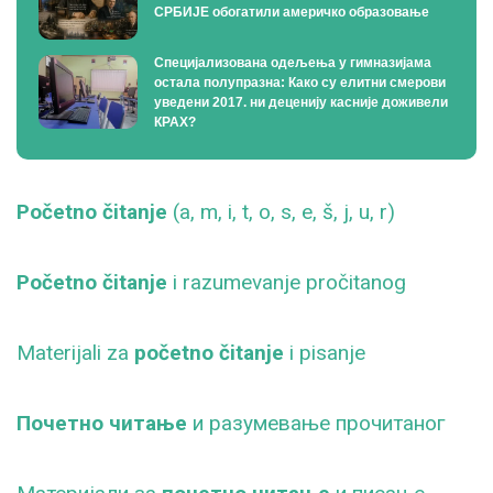
СРБИЈЕ обогатили америчко образовање
Специјализована одељења у гимназијама
остала полупразна: Како су елитни смерови
уведени 2017. ни деценију касније доживели
КРАХ?
Početno čitanje
(a, m, i, t, o, s, e, š, j, u, r)
Početno čitanje
i razumevanje pročitanog
Materijali za
početno čitanje
i pisanje
Почетно читање
и разумевање прочитаног