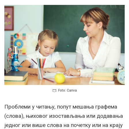
Foto: Canva
Проблеми у читању, попут мешања графема
(слова), њиховог изостављања или додавања
једног или више слова на почетку или на крају