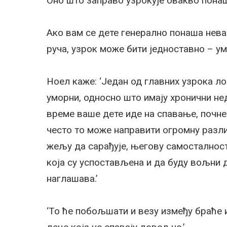
Оно што заправо узрокује овакво пона
Ако вам се дете генерално понаша нева
руча, узрок може бити једноставно – ум
Ноел каже: ‘Један од главних узрока л
уморни, односно што имају хронични нед
време ваше дете иде на спавање, почнет
често то може направити огромну разли
жељу да сарађује, његову самосталност
која су успостављена и да буду вољни д
наглашава.’
‘То ће побољшати и везу између браће и