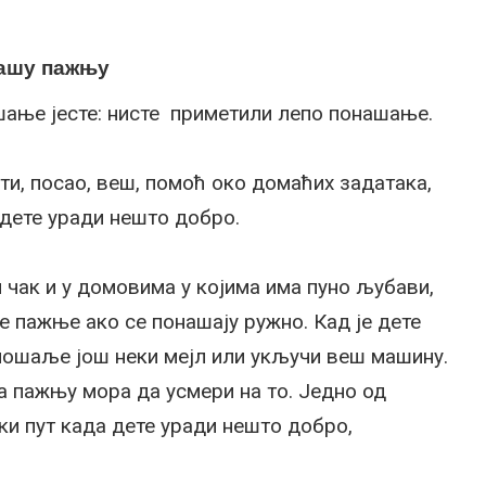
вашу пажњу
шање јесте: нисте приметили лепо понашање.
ти, посао, веш, помоћ око домаћих задатака,
 дете уради нешто добро.
 чак и у домовима у којима има пуно љубави,
 пажње ако се понашају ружно. Кад је дете
пошаље још неки мејл или укључи веш машину.
 пажњу мора да усмери на то. Једно од
ки пут када дете уради нешто добро,