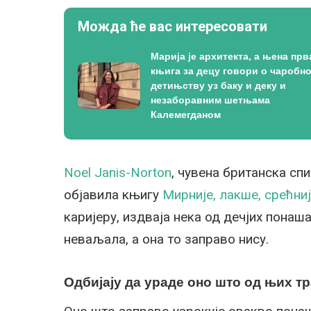
Можда ће вас интересовати
Марија је архитекта, а њена прв
књига за децу говори о чаробн
детињству уз баку и деку и
незаборавним шетњама
Калемегданом
Noel Janis-Norton
, чувена британска сп
објавила књигу
Мирније, лакше, срећни
каријеру, издваја нека од дечјих понаш
неваљала, а она то заправо нису.
Одбијају да ураде оно што од њих т