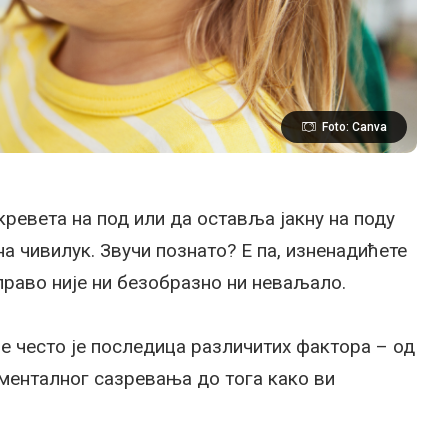
Foto: Canva
кревета на под или да оставља јакну на поду
на чивилук. Звучи познато? Е па, изненадићете
аправо није ни безобразно ни неваљало.
е често је последица различитих фактора – од
 менталног сазревања до тога како ви