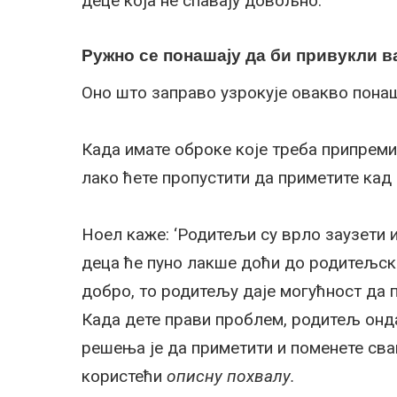
деце која не спавају довољно.’
Ружно се понашају да би привукли 
Оно што заправо узрокује овакво пона
Када имате оброке које треба припреми
лако ћете пропустити да приметите кад
Ноел каже: ‘Родитељи су врло заузети и
деца ће пуно лакше доћи до родитељске
добро, то родитељу даје могућност да 
Када дете прави проблем, родитељ онда
решења је да приметити и поменете сва
користећи
описну похвалу.