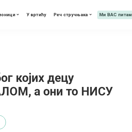
ионици
У вртићу
Реч стручњака
Ми ВАС питам
г којих децу
ЛОМ, а они то НИСУ