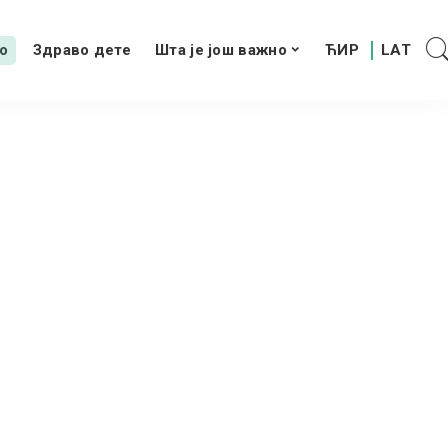
о
Здраво дете
Шта је још важно