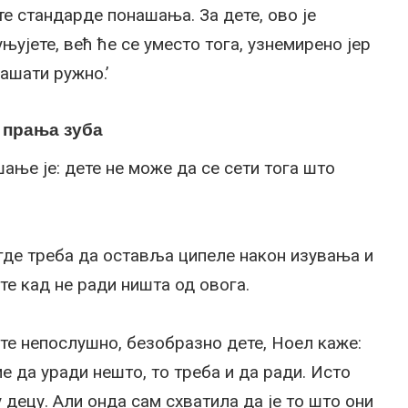
е стандарде понашања. За дете, ово је
њујете, већ ће се уместо тога, узнемирено јер
нашати ружно.’
т прања зуба
ање је: дете не може да се сети тога што
 где треба да оставља ципеле након изувања и
ате кад не ради ништа од овога.
ате непослушно, безобразно дете, Ноел каже:
ме да уради нешто, то треба и да ради. Исто
децу. Али онда сам схватила да је то што они