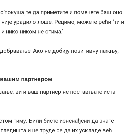
јно’покушајте да приметите и поменете баш оно
 није урадило лоше. Рецимо, можете рећи ‘ти и
 и нико ником не отима.’
добравање. Ако не добију позитивну пажњу,
а вашим партнером
ање: ви и ваш партнер не постављате иста
стом тиму. Били бисте изненађени да знате
гледишта и не труде се да их ускладе већ