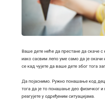
Ваше дете неће да престане да скаче с 
иако сасвим лепо уме само да је окачи 
се кад чујете да ваше дете због тога з
Да појаснимо. Ружно понашање код дец
тога да је то понашање део физичког и
реагујете у одређеним ситуацијама.