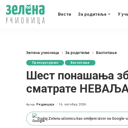
Вести
За родитеље
У уч
Зелена учионица
За родитеље
Васпитање
Препоручујемо
Васпитање
Шест понашања збо
сматрате НЕВАЉА
Редакција
16. октобар 2024.
Аутор:
Posted
by
Dodaj Zelenu učionicu kao omiljeni izvor na Google-u