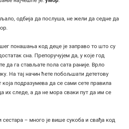
шање најчешће је:
умор
.
љало, одбија да послуша, не жели да седне да
ор.
ошег понашања код деце је заправо то што су
остатак сна. Препоручујем да, у које год
е да га стављате пола сата раније. Врло
ку. На тај начин ћете побољшати дететову
 која подразумева да се сами сете правила
а их следе, а да не мора сваки пут да им се
 сестара – много је више сукоба и свађа код