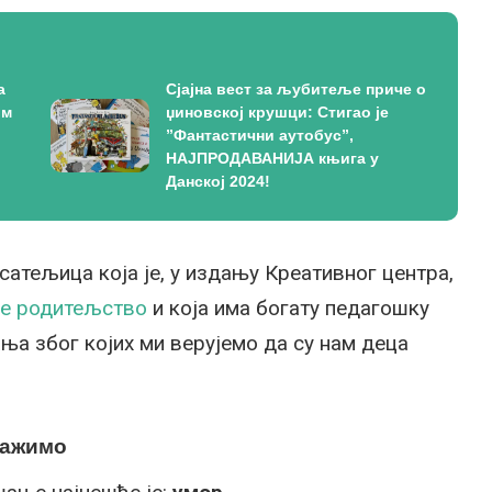
а
Сјајна вест за љубитеље приче о
ом
џиновској крушци: Стигао је
”Фантастични аутобус”,
НАЈПРОДАВАНИЈА књига у
Данској 2024!
исатељица која је, у издању Креативног центра,
је родитељство
и која има богату педагошку
ања због којих ми верујемо да су нам деца
ражимо