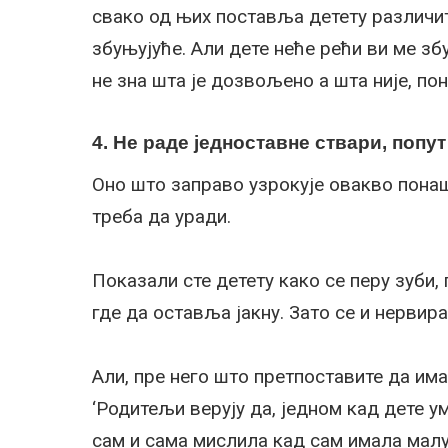
свако од њих поставља детету различит
збуњујуће. Али дете неће рећи ви ме збу
не зна шта је дозвољено а шта није, по
4. Не раде једноставне ствари, попу
Оно што заправо узрокује овакво понаш
треба да уради.
Показали сте детету како се перу зуби,
где да оставља јакну. Зато се и нервир
Али, пре него што претпоставите да им
‘Родитељи верују да, једном кад дете у
сам и сама мислила кад сам имала малу 