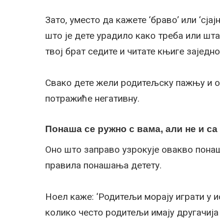
Зато, уместо да кажете ‘браво’ или ‘сја
што је дете урадило како треба или шта
твој брат седите и читате књиге заједно
Свако дете жели родитељску пажњу и о
потражиће негативну.
Понаша се ружно с вама, али не и с
Оно што заправо узрокује овакво понаш
правила понашања детету.
Ноел каже: ‘Родитељи морају играти у и
колико често родитељи имају другачија 