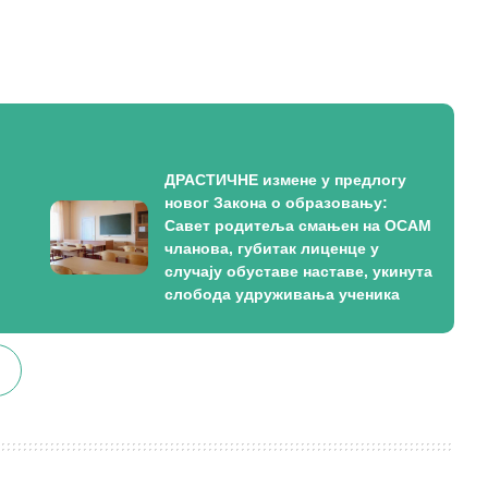
ДРАСТИЧНЕ измене у предлогу
новог Закона о образовању:
Савет родитеља смањен на ОСАМ
чланова, губитак лиценце у
случају обуставе наставе, укинута
слобода удруживања ученика