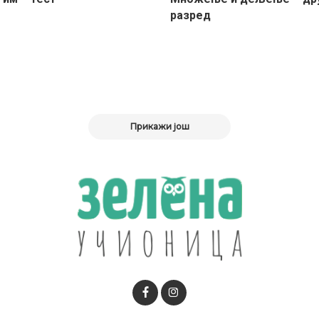
разред
Прикажи још