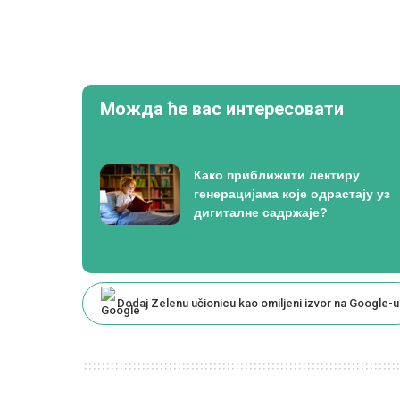
Можда ће вас интересовати
Како приближити лектиру
генерацијама које одрастају уз
дигиталне садржаје?
Dodaj Zelenu učionicu kao omiljeni izvor na Google-u