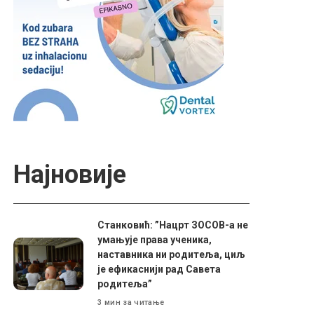
Најновије
Станковић: ”Нацрт ЗОСОВ-а не
умањује права ученика,
наставника ни родитеља, циљ
је ефикаснији рад Савета
родитеља”
3 мин за читање