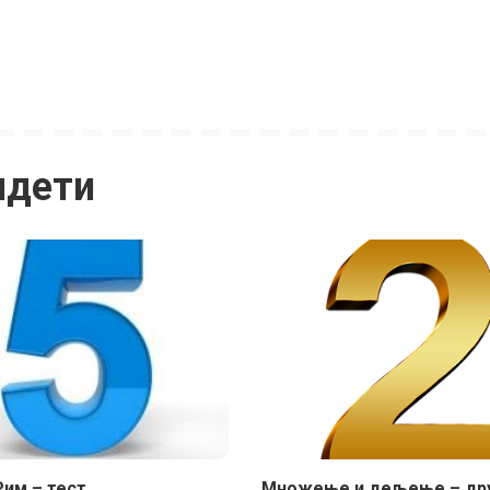
идети
Рим – тест
Mножење и дељење – др