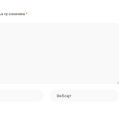
а су означена
*