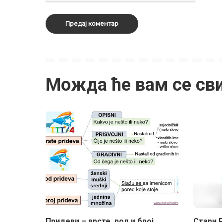
Можда ће вам се св
Придеви – врсте, род и број
Стари 