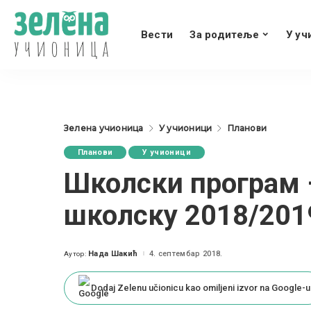
Вести
За родитеље
У уч
Зелена учионица
У учионици
Планови
Планови
У учионици
Школски програм –
школску 2018/201
Нада Шакић
4. септембар 2018.
Аутор:
Posted
by
Dodaj Zelenu učionicu kao omiljeni izvor na Google-u