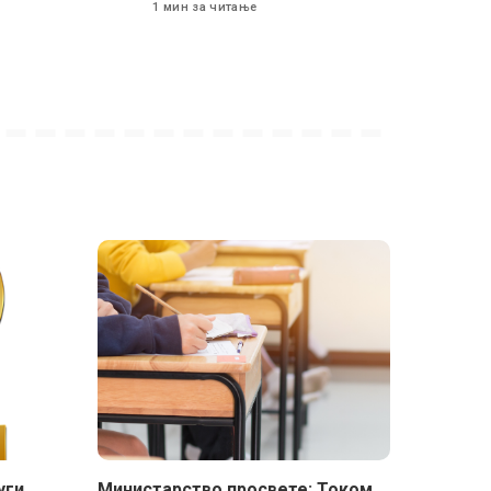
1 мин за читање
уги
Министарство просвете: Током