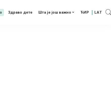
о
Здраво дете
Шта је још важно