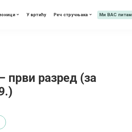
ионици
У вртићу
Реч стручњака
Ми ВАС питам
 први разред (за
9.)