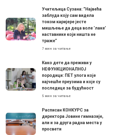
Учитељица Сузана: ”Највећа
заблуда коју сам видела
током каријере јесте
мишљење да деца воле ’лаке’
наставнике који ништа не
траже”
7 мин за читање
Како дете да преживи у
НЕФУНКЦИОНАЛНОЈ
породици: ПЕТ улога које
најчешће преузима и које су
последице за будућност
5 мин за читање
Расписан КОНКУРС за
директора Јовине гимназије,
али и за друга радна места у
просвети