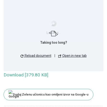
Loading...
Taking too long?
Reload document
|
Open in new tab
Download [379.80 KB]
Dodaj Zelenu učionicu kao omiljeni izvor na Google-u