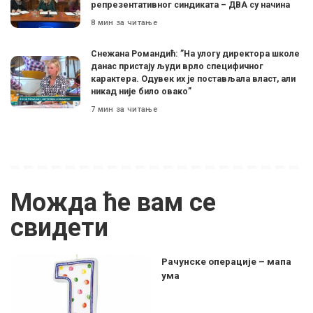
репрезентативног синдиката – ДВА су начина
8 мин за читање
Снежана Романдић: ”На улогу директора школе
данас пристају људи врло специфичног
карактера. Одувек их је постављала власт, али
никад није било овако”
7 мин за читање
Можда ће вам се
свидети
Рачунске операције – мапа
ума