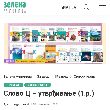
ЋИР
|
LAT
Зелена учионица
За децу
I Разред
Српски језик I
I Разред
Српски језик I
Слово Ц – утврђивање (1.р.)
Нада Шакић
18. новембар 2023.
Аутор:
Posted
by