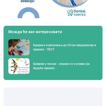
Можда ће вас интересовати
Бројање и рачунање до 10 (за предшколце и
прваке) – ТЕСТ
Бројеви у песми – играмо се и учимо (за
будуће прваке)