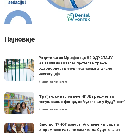
Најновије
Родитељи из Мрчајеваца НЕ ОДУСТАЈУ:
Најавили нови талас протеста, траже
одговорност виновника насиља, школе,
институција
7 мин за читање
”Грађанско васпитање НИЈЕ предмет за
попуњавање фонда, већ улагање у будућност”
8 мин за читање
Како до ПУНОГ износа јубиларне награде и
отпремнине иако не желите да будете члан