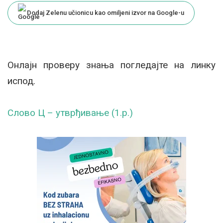
Dodaj Zelenu učionicu kao omiljeni izvor na Google-u
Онлајн проверу знања погледајте на линку
испод.
Слово Ц – утврђивање (1.р.)