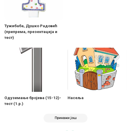
Тужибаба, Душко Радовић
(припрема, презентација и
тест)
Одузимање бројева (15-12)-
Насеља
тест (1.р.)
Прикажи још