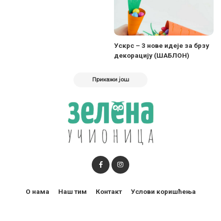
Ускрс – 3 нове идеје за брзу
декорацију (ШАБЛОН)
Прикажи још
О нама
Наш тим
Контакт
Услови коришћења