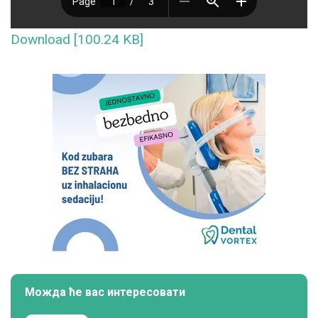
Download [100.24 KB]
Можда ће вас интересовати