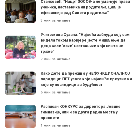
Станковић: ”Нацрт ЗОСОВ-а не умањује права
ученика, наставника ни родитеља, циљ је
ефикаснији рад Савета родитеља”
3 мин за читање
Учитељица Сузана: ”Највећа заблуда коју сам
видела током каријере јесте мишљење да
деца воле ’лаке’ наставнике који ништа не
траже”
7 мин за читање
Како дете да преживи у НЕФУНКЦИОНАЛНОЈ
породици: ПЕТ улога које најчешће преузима и
које су последице за будућност
5 мин за читање
Расписан КОНКУРС за директора Јовине
гимназије, али и за друга радна места у
просвети
1 мин за читање