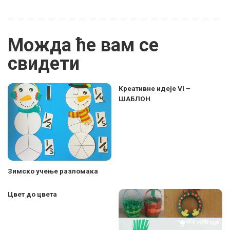
Можда ће вам се
свидети
Kреативне идеје VI –
ШАБЛОН
Зимско учење разломака
Цвет до цвета