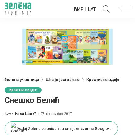
ЋИР
|
LAT
Зелена учионица
Шта је још важно
Креативне идеје
Креативне идеје
Снешко Белић
Нада Шакић
27. новембар 2017.
Аутор:
Posted
by
Dodaj Zelenu učionicu kao omiljeni izvor na Google-u