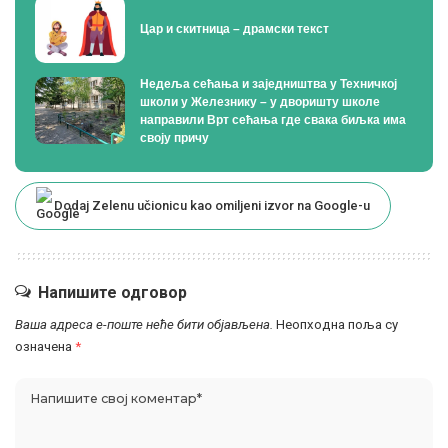
Цар и скитница – драмски текст
Недеља сећања и заједништва у Техничкој
школи у Железнику – у дворишту школе
направили Врт сећања где свака биљка има
своју причу
Dodaj Zelenu učionicu kao omiljeni izvor na Google-u
Напишите одговор
Ваша адреса е-поште неће бити објављена.
Неопходна поља су
означена
*