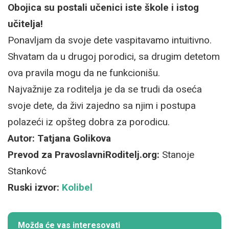
Obojica su postali učenici iste škole i istog
učitelja!
Ponavljam da svoje dete vaspitavamo intuitivno.
Shvatam da u drugoj porodici, sa drugim detetom
ova pravila mogu da ne funkcionišu.
Najvažnije za roditelja je da se trudi da oseća
svoje dete, da živi zajedno sa njim i postupa
polazeći iz opšteg dobra za porodicu.
Autor: Tatjana Golikova
Prevod za PravoslavniRoditelj.org:
Stanoje
Stankovć
Ruski izvor:
Kolibel
Možda će vas interesovati