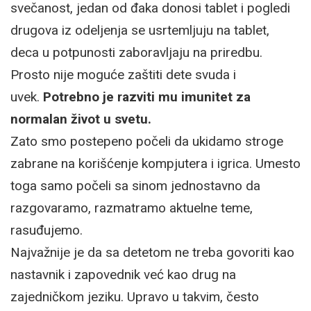
svečanost, jedan od đaka donosi tablet i pogledi
drugova iz odeljenja se usrtemljuju na tablet,
deca u potpunosti zaboravljaju na priredbu.
Prosto nije moguće zaštiti dete svuda i
uvek.
Potrebno je razviti mu imunitet za
normalan život u svetu.
Zato smo postepeno počeli da ukidamo stroge
zabrane na korišćenje kompjutera i igrica. Umesto
toga samo počeli sa sinom jednostavno da
razgovaramo, razmatramo aktuelne teme,
rasuđujemo.
Najvažnije je da sa detetom ne treba govoriti kao
nastavnik i zapovednik već kao drug na
zajedničkom jeziku. Upravo u takvim, često