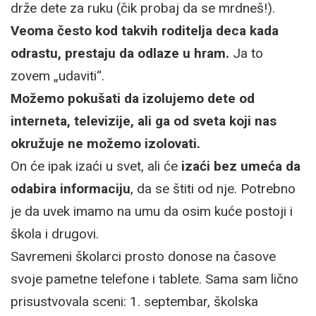
drže dete za ruku (čik probaj da se mrdneš!).
Veoma često kod takvih roditelja deca kada
odrastu, prestaju da odlaze u hram.
Ja to
zovem „udaviti“.
Možemo pokušati da izolujemo dete od
interneta, televizije, ali ga od sveta koji nas
okružuje ne možemo izolovati.
On će ipak izaći u svet, ali će
izaći bez umeća da
odabira informaciju
, da se štiti od nje. Potrebno
je da uvek imamo na umu da osim kuće postoji i
škola i drugovi.
Savremeni školarci prosto donose na časove
svoje pametne telefone i tablete. Sama sam lično
prisustvovala sceni: 1. septembar, školska