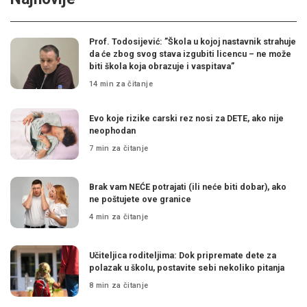
Prof. Todosijević: ”Škola u kojoj nastavnik strahuje
da će zbog svog stava izgubiti licencu – ne može
biti škola koja obrazuje i vaspitava”
14 min za čitanje
Evo koje rizike carski rez nosi za DETE, ako nije
neophodan
7 min za čitanje
Brak vam NEĆE potrajati (ili neće biti dobar), ako
ne poštujete ove granice
4 min za čitanje
Učiteljica roditeljima: Dok pripremate dete za
polazak u školu, postavite sebi nekoliko pitanja
8 min za čitanje