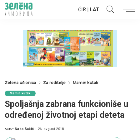
ĆIR
|
LAT
Zelena učionica
Za roditelje
Mamin kutak
Mamin kutak
Spoljašnja zabrana funkcioniše u
određenoj životnoj etapi deteta
Nada Šakić
26. avgust 2018.
Autor:
Posted
by