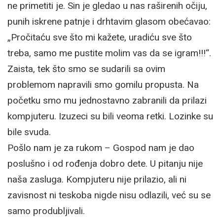
ne primetiti je. Sin je gledao u nas raširenih očiju,
punih iskrene patnje i drhtavim glasom obećavao:
„Pročitaću sve što mi kažete, uradiću sve što
treba, samo me pustite molim vas da se igram!!!“.
Zaista, tek što smo se sudarili sa ovim
problemom napravili smo gomilu propusta. Na
početku smo mu jednostavno zabranili da prilazi
kompjuteru. Izuzeci su bili veoma retki. Lozinke su
bile svuda.
Pošlo nam je za rukom – Gospod nam je dao
poslušno i od rođenja dobro dete. U pitanju nije
naša zasluga. Kompjuteru nije prilazio, ali ni
zavisnost ni teskoba nigde nisu odlazili, već su se
samo produbljivali.