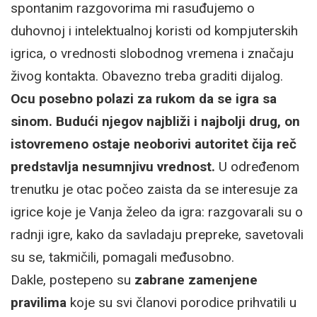
spontanim razgovorima mi rasuđujemo o
duhovnoj i intelektualnoj koristi od kompjuterskih
igrica, o vrednosti slobodnog vremena i značaju
živog kontakta. Obavezno treba graditi dijalog.
Ocu posebno polazi za rukom da se igra sa
sinom. Budući njegov najbliži i najbolji drug, on
istovremeno ostaje neoborivi autoritet čija reč
predstavlja nesumnjivu vrednost.
U određenom
trenutku je otac počeo zaista da se interesuje za
igrice koje je Vanja želeo da igra: razgovarali su o
radnji igre, kako da savladaju prepreke, savetovali
su se, takmičili, pomagali međusobno.
Dakle, postepeno su
zabrane zamenjene
pravilima
koje su svi članovi porodice prihvatili u