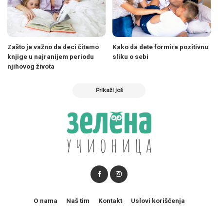
Zašto je važno da deci čitamo
Kako da dete formira pozitivnu
knjige u najranijem periodu
sliku o sebi
njihovog života
Prikaži još
O nama
Naš tim
Kontakt
Uslovi korišćenja