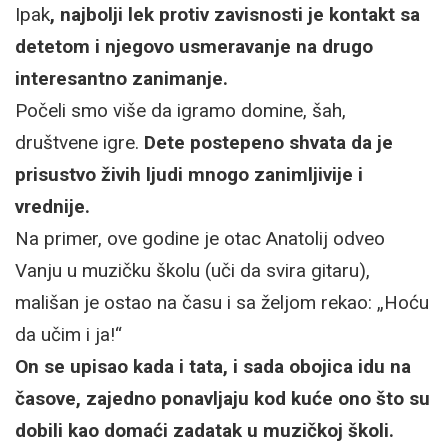
Ipak
, najbolji lek protiv zavisnosti je kontakt sa
detetom i njegovo usmeravanje na drugo
interesantno zanimanje.
Počeli smo više da igramo domine, šah,
društvene igre.
Dete postepeno shvata da je
prisustvo živih ljudi mnogo zanimljivije i
vrednije.
Na primer, ove godine je otac Anatolij odveo
Vanju u muzičku školu (uči da svira gitaru),
mališan je ostao na času i sa željom rekao: „Hoću
da učim i ja!“
On se upisao kada i tata, i sada obojica idu na
časove, zajedno ponavljaju kod kuće ono što su
dobili kao domaći zadatak u muzičkoj školi.