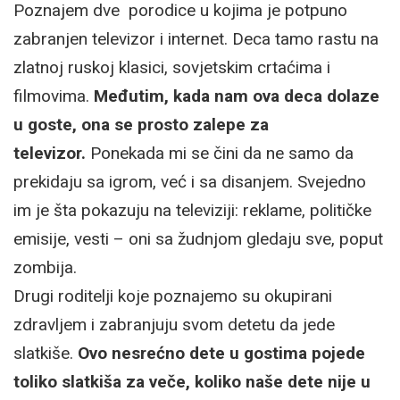
Poznajem dve porodice u kojima je potpuno
zabranjen televizor i internet. Deca tamo rastu na
zlatnoj ruskoj klasici, sovjetskim crtaćima i
filmovima.
Međutim, kada nam ova deca dolaze
u goste, ona se prosto zalepe za
televizor.
Ponekada mi se čini da ne samo da
prekidaju sa igrom, već i sa disanjem. Svejedno
im je šta pokazuju na televiziji: reklame, političke
emisije, vesti – oni sa žudnjom gledaju sve, poput
zombija.
Drugi roditelji koje poznajemo su okupirani
zdravljem i zabranjuju svom detetu da jede
slatkiše.
Ovo nesrećno dete u gostima pojede
toliko slatkiša za veče, koliko naše dete nije u