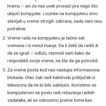
hramu – sin će nas uvek pronaći pre nego što
uključi kompjuter. Lozinke na kompjuteru smo
stavljali u vreme strogih zabrana, sada nam nisu
potrebne.
Vreme rada na kompjuteru je tačno sat
vremena i ni minut manje. Da li želiš da radiš ili
da se igraš – odluči, razmisli sam kako da
raspodeliš svoje vreme, na šta da ga potrošiš.
Za vreme posta kod nas nastupa informaciona
blokada. Otac čak vadi kablovski priključak iz
televizora da ne bi bilo sablazni. Koristimo se
kompjuterom na poslu radi rešavanja radnih
zadataka, ali se odnosimo prema tome kao