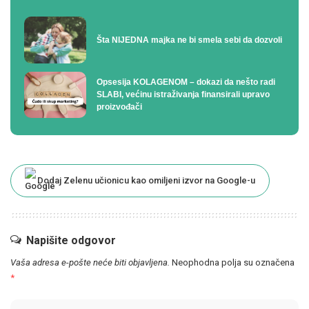
Šta NIJEDNA majka ne bi smela sebi da dozvoli
Opsesija KOLAGENOM – dokazi da nešto radi
SLABI, većinu istraživanja finansirali upravo
proizvođači
Dodaj Zelenu učionicu kao omiljeni izvor na Google-u
Napišite odgovor
Vaša adresa e-pošte neće biti objavljena.
Neophodna polja su označena
*