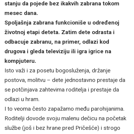
stanju da pojede bez ikakvih zabrana tokom
mesec dana.
Spoljašnja zabrana funkcioniše u određenoj
životnoj etapi deteta. Zatim dete odrasta i
odbacuje zabranu, na primer, odlazi kod
drugova i gleda televiziju ili igra igrice na
kompjuteru.
Isto važi i za posetu bogosluženja, držanje
postova, molitvu – dete jednostavno prestaje da
se potčinjava zahtevima roditelja i prestaje da
odlazi u hram.
I to veoma često zapažamo među parohijanima.
Roditelji dovode svoju malenu dečicu na početak
službe (još i bez hrane pred Pričešće) i strogo