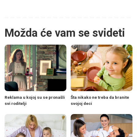
Možda će vam se svideti
Reklama u kojoj su se pronašli
Šta nikako ne treba da branite
svi roditelji
svojoj deci