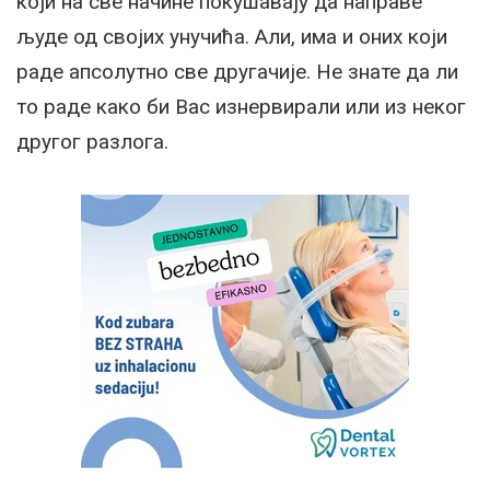
који на све начине покушавају да направе
људе од својих унучића. Али, има и оних који
раде апсолутно све другачије. Не знате да ли
то раде како би Вас изнервирали или из неког
другог разлога.