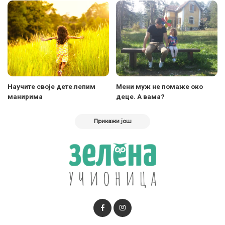
Научите своје дете лепим
Мени муж не помаже око
манирима
деце. А вама?
Прикажи још