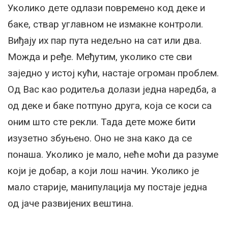
Уколико дете одлази повремено код деке и
баке, ствар углавном не измакне контроли.
Виђају их пар пута недељно на сат или два.
Можда и ређе. Међутим, уколико сте сви
заједно у истој кући, настаје огроман проблем.
Од Вас као родитеља долази једна наредба, а
од деке и баке потпуно друга, која се коси са
оним што сте рекли. Тада дете може бити
изузетно збуњено. Оно не зна како да се
понаша. Уколико је мало, неће моћи да разуме
који је добар, а који лош начин. Уколико је
мало старије, манипулација му постаје једна
од јаче развијених вештина.