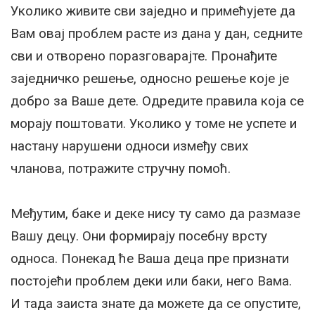
Уколико живите сви заједно и примећујете да
Вам овај проблем расте из дана у дан, седните
сви и отворено поразговарајте. Пронађите
заједничко решење, односно решење које је
добро за Ваше дете. Одредите правила која се
морају поштовати. Уколико у томе не успете и
настану нарушени односи између свих
чланова, потражите стручну помоћ.
Међутим, баке и деке нису ту само да размазе
Вашу децу. Они формирају посебну врсту
односа. Понекад ће Ваша деца пре признати
постојећи проблем деки или баки, него Вама.
И тада заиста знате да можете да се опустите,