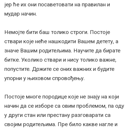
јер ће их они посаветовати на правилан и
мудар начин.
Немојте бити баш толико строги. Постоје
ствари које неће нашкодити Вашем детету, а
значе Вашим родитељима. Научите да бирате
битке. Уколико ствари и нису толико важне,
попустите. Држите се оних важних и будите
упорни у њиховом спровођењу.
Постоје многе породице које не знају на који
начин да се изборе са овим проблемом, па оду
у други стан или престану разговарати са
својим родитељима. Пре било какве нагле и