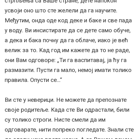
стрпљења са Ваше стране, дете напокон
усвоји оно што сте желели да га научите.
Међутим, онда оде код деке и баке и све пада
у воду. Ви инсистирате да се дете само обуче,
а дека и бака почну да га облаче, иако је већ
велик за то. Kад год им кажете да то не раде,
они Вам одговоре: „Ти га васпитавај, ја ћу га
размазити. Пусти га мало, немој имати толико
правила. Опусти се…“
Ви сте у неверици. Не можете да препознате
своје родитеље. Kада сте Ви одрастали, били
су толико строги. Нисте смели да им
одговарате, нити попреко погледате. Знали сте