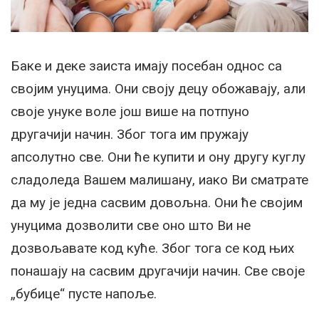
Баке и деке заиста имају посебан однос са
својим унуцима. Они своју децу обожавају, али
своје унуке воле још више на потпуно
другачији начин. Због тога им пружају
апсолутно све. Они ће купити и ону другу куглу
сладоледа Вашем малишану, иако Ви сматрате
да му је једна сасвим довољна. Они ће својим
унуцима дозволити све оно што Ви не
дозвољавате код куће. Због тога се код њих
понашају на сасвим другачији начин. Све своје
„бубице“ пусте напоље.