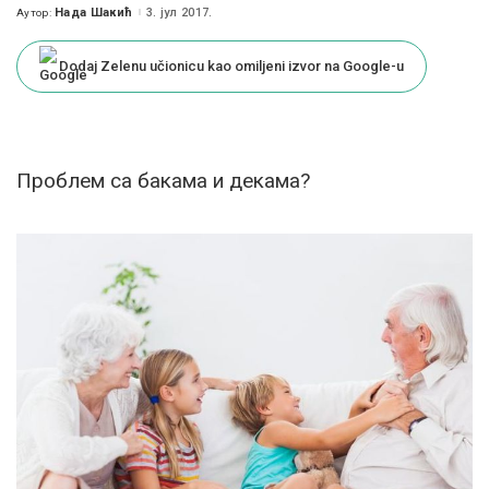
Нада Шакић
3. јул 2017.
Аутор:
Posted
by
Dodaj Zelenu učionicu kao omiljeni izvor na Google-u
Проблем са бакама и декама?