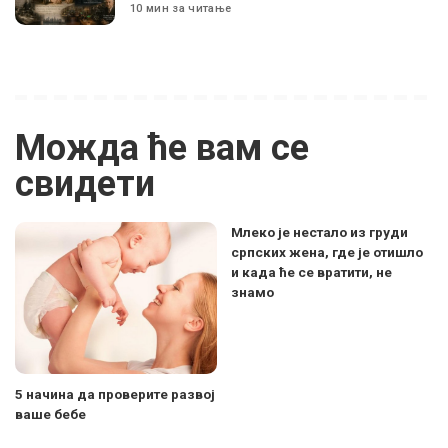
10 мин за читање
Можда ће вам се
свидети
Млеко је нестало из груди
српских жена, где је отишло
и када ће се вратити, не
знамо
5 начина да проверите развој
ваше бебе