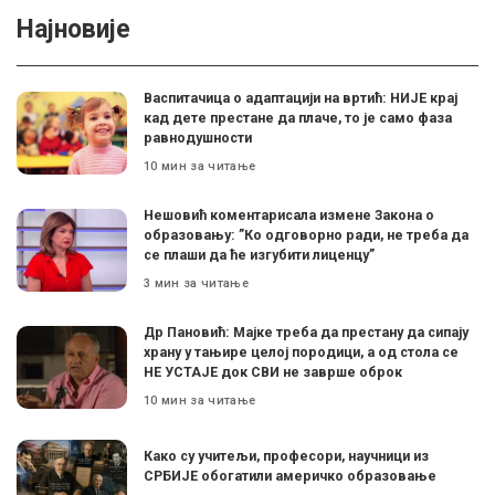
Најновије
Васпитачица о адаптацији на вртић: НИЈЕ крај
кад дете престане да плаче, то је само фаза
равнодушности
10 мин за читање
Нешовић коментарисала измене Закона о
образовању: ”Ко одговорно ради, не треба да
се плаши да ће изгубити лиценцу”
3 мин за читање
Др Пановић: Мајке треба да престану да сипају
храну у тањире целој породици, а од стола се
НЕ УСТАЈЕ док СВИ не заврше оброк
10 мин за читање
Како су учитељи, професори, научници из
СРБИЈЕ обогатили америчко образовање