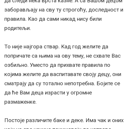
да следи нека врста казне. А са Вашом децом
заборављају на сву ту строгоћу, доследност и
правила. Kао да сами никад нису били
родитељи.
То није најгора ствар. Kад год желите да
попричате са њима на ову тему, не схвате Вас
озбиљно. Уместо да прихвате правила по
којима желите да васпитавате своју децу, они
сматрају да су тотално непотребна. Бојите се
да ће Вам деца израсти у огромне
размаженке.
Постоје различите баке и деке. Има чак и оних