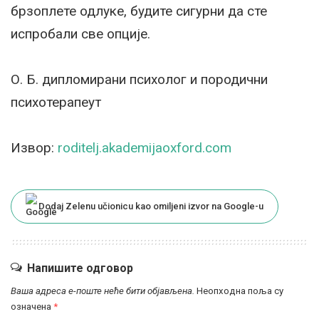
брзоплете одлуке, будите сигурни да сте
испробали све опције.
О. Б. дипломирани психолог и породични
психотерапеут
Извор:
roditelj.akademijaoxford.com
Dodaj Zelenu učionicu kao omiljeni izvor na Google-u
Напишите одговор
Ваша адреса е-поште неће бити објављена.
Неопходна поља су
означена
*