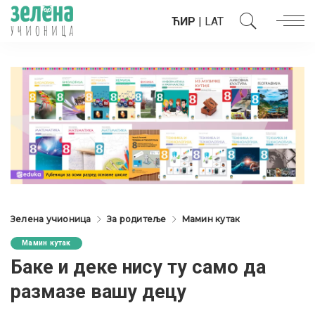
ЋИР
|
LAT
Зелена учионица
За родитеље
Мамин кутак
Мамин кутак
Баке и деке нису ту само да
размазе вашу децу