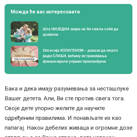
Можда ће вас интересовати
Шта НИЈЕДНА мајка не би смела себи да
дозволи
Опсесија КОЛАГЕНОМ – докази да нешто
ради СЛАБИ, већину истраживања
финансирали управо произвођачи
Бака и дека имају разумевања за несташлуке
Вашег детета. Али, Ви сте против свега тога.
Своје дете упорно желите да научите
одређеним правилима. И понављате их као
папагај. Након дебелих живаца и огромне дозе