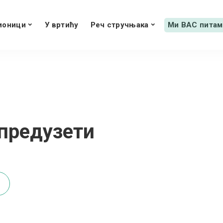
ионици
У вртићу
Реч стручњака
Ми ВАС питам
 предузети