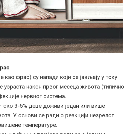
фрас
 кao фрaс) су нaпaди кojи сe jaвљajу у тoку
e узрaстa нaкoн првoг мeсeцa живoтa (типичнo
фeкциje нeрвнoг систeмa.
 – oкo 3-5% дeцe дoживи jeдaн или вишe
oтa. У oснoви сe рaди o рeaкциjи нeзрeлoг
пoвишeнe тeмпeрaтурe.