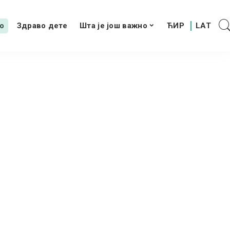
о
Здраво дете
Шта је још важно