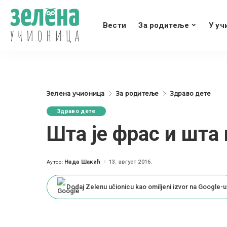
Вести
За родитеље
У уч
Зелена учионица
За родитеље
Здраво дете
Здраво дете
Шта је фрас и шта
Нада Шакић
13. август 2016.
Аутор:
Posted
by
Dodaj Zelenu učionicu kao omiljeni izvor na Google-u