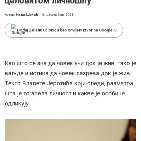
целовитом личношћу
Нада Шакић
6. децембар 2021.
Аутор:
Posted
by
Dodaj Zelenu učionicu kao omiljeni izvor na Google-u
Као што се зна да човек учи док је жив, тако је
ваљда и истина да човек сазрева док је жив.
Текст Владете Јеротића који следи, разматра
шта је то зрела личност и какве је особине
одликују.