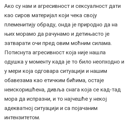
Ако су нам и агресивност и сексуалност дати
као сиров материјал који чека своју
племенитију обраду, онда је природно да на
њих морамо да рачунамо и детињасто је
затварати очи пред овим моћним силама.
Потиснута агресивност која није нашла
одушка у моменту када је то било неопходно и
у мери која одговара ситуацији и нашим
обавезама као етичким бићима, остаје
неискоришћена, дивља снага која се кад-тад
мора да испразни, и то најчешће у некој
адекватној ситуацији и са појачаним
интензитетом.