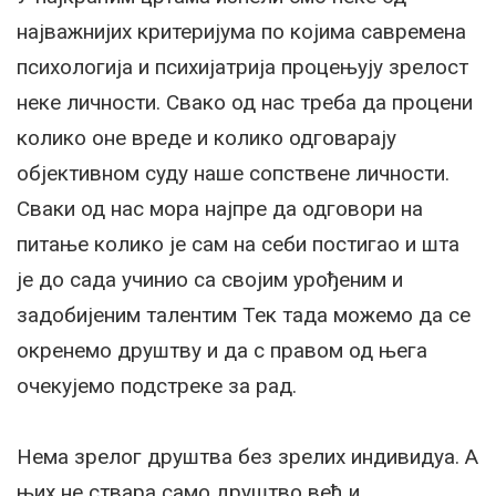
најважнијих критеријума по којима савремена
психологија и психијатрија процењују зрелост
неке личности. Свако од нас треба да процени
колико оне вреде и колико одговарају
објективном суду наше сопствене личности.
Сваки од нас мора најпре да одговори на
питање колико је сам на себи постигао и шта
је до сада учинио са својим урођеним и
задобијеним талентим Тек тада можемо да се
окренемо друштву и да с правом од њега
очекујемо подстреке за рад.
Нема зрелог друштва без зрелих индивидуа. А
њих не ствара само друштво већ и