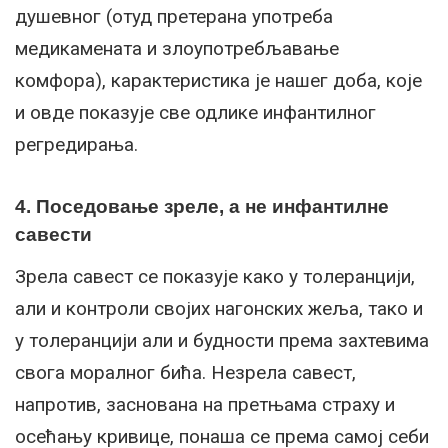
душевног (отуд претерана употреба
медикамената и злоупотребљавање
комфора), карактеристика је нашег доба, које
и овде показује све одлике инфантилног
регредирања.
4. Поседовање зреле, а не инфантилне
савести
Зрела савест се показује како у толеранцији,
али и контроли својих нагонских жеља, тако и
у толеранцији али и будности према захтевима
свога моралног бића. Незрела савест,
напротив, заснована на претњама страху и
осећању кривице, понаша се према самој себи