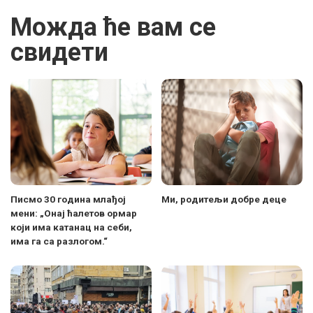
Можда ће вам се
свидети
Писмо 30 година млађој
Ми, родитељи добре деце
мени: „Онај ћалетов ормар
који има катанац на себи,
има га са разлогом.“