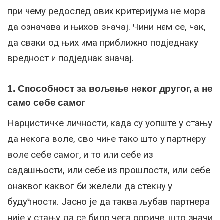
при чему редослед ових критеријума не мора
да означава и њихов значај. Чини нам се, чак,
да сваки од њих има приближно подједнаку
вредност и подједнак значај.
1. Способност за вољење неког другог, а не
само себе самог
Нарцистичке личности, када су уопште у стању
да некога воле, ово чине тако што у партнеру
воле себе самог, и то или себе из
садашњости, или себе из прошлости, или себе
онаквог каквог би желели да стекну у
будућности. Јасно је да таква љубав партнера
није у стању да се било чега одриче, што значи