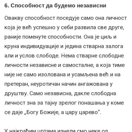
6. Способност да будемо независни
Овакву способност поседује само она личност
која је већ успешно у себи развила све друге,
раније поменуте способности. Она је циљ и
круна индивидуације и једина стварна залога
али и услов слободе. Нема стварне слободне
личности независне и самосталне, а која тиме
није не само изолована и усамљена већ и на
претеран, неуротичан начин ангажована у
друштву. Само независна, дакле слободна
личност зна за тајну зрелог понашања у коме
се даје „Богу Божије, а цару царево“.
У најкраћим цртама изнели смо неке од