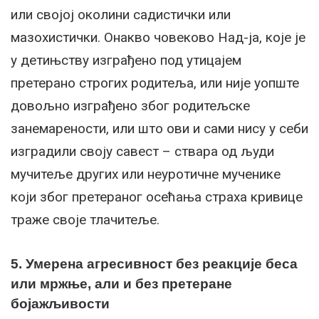
или својој околини садистички или
мазохистички. Онакво човеково Над-ја, које је
у детињству изграђено под утицајем
претерано строгих родитеља, или није уопште
довољно изграђено због родитељске
занемарености, или што ови и сами нису у себи
изградили своју савест – ствара од људи
мучитеље других или неуротичне мученике
који због претераног осећања страха кривице
траже своје тлачитеље.
5. Умерена агресивност без реакције беса
или мржње, али и без претеране
бојажљивости