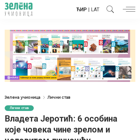
ЋИР
|
LAT
Зелена учионица
Лични став
Лични став
Владета Јеротић: 6 особина
које човека чине зрелом и