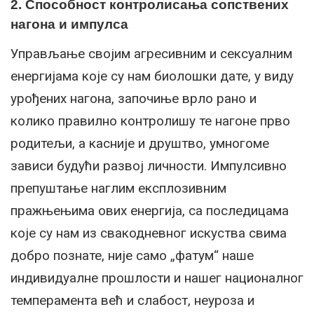
2. Способност контролисања сопствених
нагона и импулса
Управљање својим агресивним и сексуалним
енергијама које су нам биолошки дате, у виду
урођених нагона, започиње врло рано и
колико правилно контролишу те нагоне прво
родитељи, а касније и друштво, умногоме
зависи будући развој личности. Импулсивно
препуштање наглим експлозивним
пражњењима ових енергија, са последицама
које су нам из свакодневног искуства свима
добро познате, није само „фатум“ наше
индивидуалне прошлости и нашег националног
темперамента већ и слабост, неуроза и