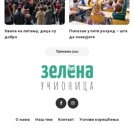
Хвала на питању, деца су
Полазак у пети разред – шта
добро
да очекујете
Прикажи још
О нама
Наш тим
Контакт
Услови коришћења