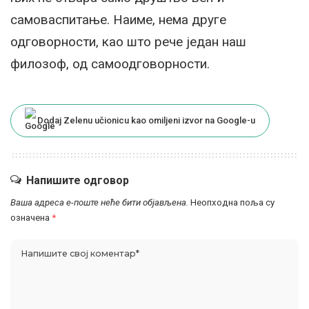
самоваспитање. Наиме, нема друге
одговорности, као што рече један наш
филозоф, од самоодговорности.
Dodaj Zelenu učionicu kao omiljeni izvor na Google-u
Напишите одговор
Ваша адреса е-поште неће бити објављена.
Неопходна поља су
означена
*