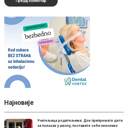
Најновије
Учитељица родитељима: Док припремате дете
за полазак у школу, поставите себи неколико