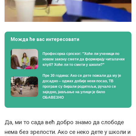
Можда ће вас интересовати
Професорка српског: ”Хоће ли ученици по
новом закону смети да формирају читалачки
клуб? Хоће ли то смети у школи?”
Пре 30 година: Ако се дете пожали да му је
досадно – одмах добије неки посао, ТВ
програм су бирали родитељи, ручало се
заједно, јављање на улици је било
ОБАВЕЗНО
Да, ми то сада већ добро знамо да слободе
нема без зрелости. Ако се неко дете у школи и