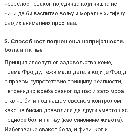
незрелост сваког појединца који ништа не
чини да би васпитао вољу и моралну хигијену
својих анималних прохтева.
3. Способност подношења непријатности,
бола и патње
Принцип апсолутног задовољства коме,
према Фројду, тежи мало дете, а који је Фројд
с правом супротставио принципу реалности,
непрекидно вреба сваког од нас и зато мора
стално бити под нашом свесном контролом
како не бисмо дозволили да други уместо нас
подносе бол и патњу (као синониме живота).
Избегавање сваког бола, и физичког и