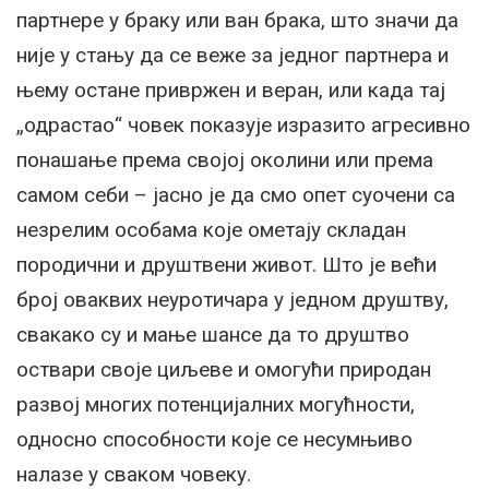
партнере у браку или ван брака, што значи да
није у стању да се веже за једног партнера и
њему остане привржен и веран, или када тај
„одрастао“ човек показује изразито агресивно
понашање према својој околини или према
самом себи – јасно је да смо опет суочени са
незрелим особама које ометају складан
породични и друштвени живот. Што је већи
број оваквих неуротичара у једном друштву,
свакако су и мање шансе да то друштво
оствари своје циљеве и омогући природан
развој многих потенцијалних могућности,
односно способности које се несумњиво
налазе у сваком човеку.