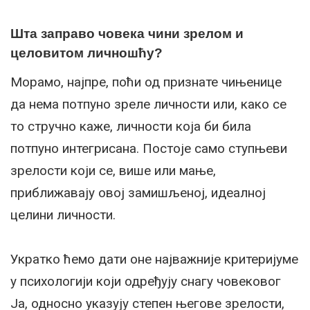
Шта заправо човека чини зрелом и
целовитом личношћу?
Морамо, најпре, поћи од признате чињенице
да нема потпуно зреле личности или, како се
то стручно каже, личности која би била
потпуно интегрисана. Постоје само ступњеви
зрелости који се, више или мање,
приближавају овој замишљеној, идеалној
целини личности.
Укратко ћемо дати оне најважније критеријуме
у психологији који одређују снагу човековог
Ја, односно указују степен његове зрелости,