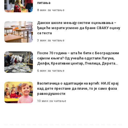
питања
8 мин за читање
Данске школе мењају систем оцењивања –
ђаци ће морати усмено да бране СВАКУ оцену
са теста
3 мин за читање
После 70 година – шта ће бити с Београдским
сајмом књига? Од учешћа одустали Лагуна,
Делфи, Креативни центар, Пчелица, Дерета…
6 мин за читање
Васпитачица о адаптацији на вртић: НИЈЕ крај
кад дете престане да плаче, то је само фаза
равнодушности
10 мин за читање