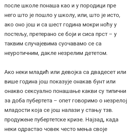
после школе понаша као и у породици пре
него што је пошло у школу, или, што је исто,
ако оно још и са шест година мокри ноћу у
постељу, претерано се боји и сиса прст – у
таквим случајевима суочавамо се са
неуротичним, дакле незрелим дететом.
Ако неки младић или девојка са двадесет или
више година још показује онакав бунт или
онакво сексуално понашање какви су типични
за доба пубертета – опет говоримо о незрелој
младости која се још налази у стању тзв.
продужене пубертетске кризе. Најзад, када
неки одрастао човек често мења своје