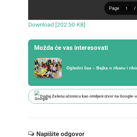
Download [202.50 KB]
Možda će vas interesovati
Ogledni čas – Bajka o ribaru i ribi
Dodaj Zelenu učionicu kao omiljeni izvor na Google-u
Napišite odgovor