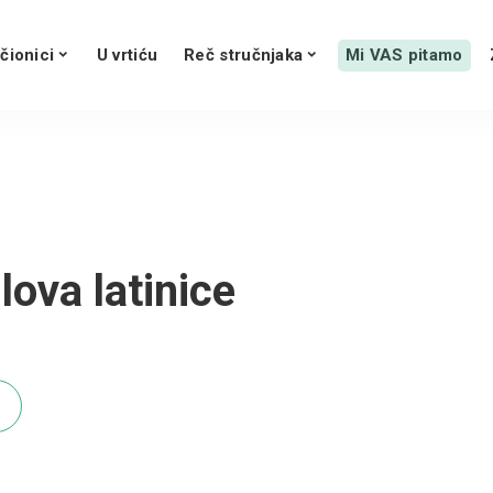
čionici
U vrtiću
Reč stručnjaka
Mi VAS pitamo
lova latinice