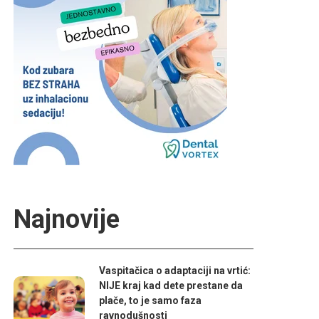
Najnovije
Vaspitačica o adaptaciji na vrtić:
NIJE kraj kad dete prestane da
plače, to je samo faza
ravnodušnosti