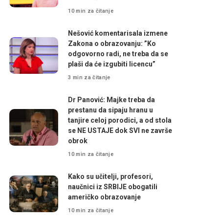
10 min za čitanje
Nešović komentarisala izmene
Zakona o obrazovanju: ”Ko
odgovorno radi, ne treba da se
plaši da će izgubiti licencu”
3 min za čitanje
Dr Panović: Majke treba da
prestanu da sipaju hranu u
tanjire celoj porodici, a od stola
se NE USTAJE dok SVI ne završe
obrok
10 min za čitanje
Kako su učitelji, profesori,
naučnici iz SRBIJE obogatili
američko obrazovanje
10 min za čitanje