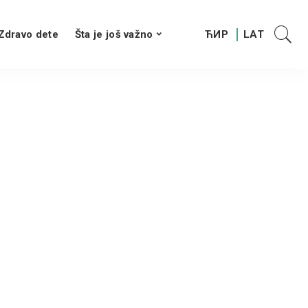
Zdravo dete
Šta je još važno