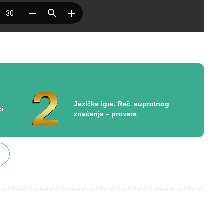
Jezičke igre. Reči suprotnog
ci
značenja – provera