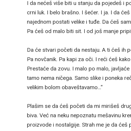
I da nećeš više biti u stanju da pojedeš i p
crni luk. I belo brašno. I šećer. I ja. I da 
najednom postati velike i tuđe. Da ćeš sam s
Pa ćeš od malo biti sit. I od još manje pripi
Da će stvari početi da nestaju. A ti ćeš ih
Pa novčanik. Pa kapi za oči. I reći ćeš kako 
Prestaće da zovu. I malo po malo, javljaće t
tamo nema ničega. Samo slike i poneka reč 
velikim bolom obaveštavamo…“
Plašim se da ćeš početi da mi mirišeš druga
biva. Već na neku nepoznatu mešavinu krem
proizvode i nostalgije. Strah me je da ćeš p