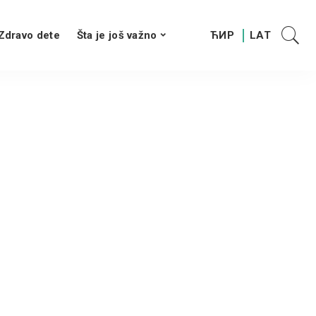
Zdravo dete
Šta je još važno