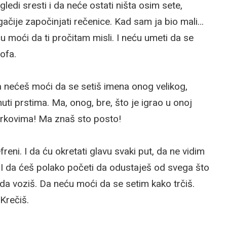
edi sresti i da neće ostati ništa osim sete,
čije započinjati rečenice. Kad sam ja bio mali…
 moći da ti pročitam misli. I neću umeti da se
ofa.
a nećeš moći da se setiš imena onog velikog,
ti prstima. Ma, onog, bre, što je igrao u onoj
brkovima! Ma znaš sto posto!
ni. I da ću okretati glavu svaki put, da ne vidim
 I da ćeš polako početi da odustaješ od svega što
 da voziš. Da neću moći da se setim kako trčiš.
Krečiš.