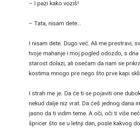
– I pazi kako voziš!
– Tata, nisam dete…
I nisam dete. Dugo već. Ali me prestravi, sv
tvoje mahanje i moj pogled odozdo, s dna 
starost dolazi, ali osećam da nam se prikr
kostima mnogo pre nego što prve kapi skliz
I strah me je. Da će ti se pojaviti one dubo
nekud dalje niz vrat. Da ćeš jednog dana 
jasno da ti vidim teme. A oči, oči ti više n
špricer što se u letnji dan, posle kakvog do