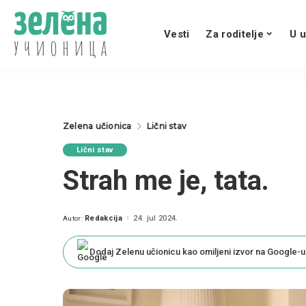
Vesti
Za roditelje
U u
Zelena učionica
Lični stav
Lični stav
Strah me je, tata.
Redakcija
24. jul 2024.
Autor:
Posted
by
Dodaj Zelenu učionicu kao omiljeni izvor na Google-u