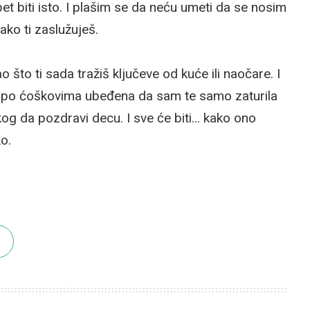
pet biti isto. I plašim se da neću umeti da se nosim
ako ti zaslužuješ.
ao što ti sada tražiš ključeve od kuće ili naočare. I
a i po ćoškovima ubeđena da sam te samo zaturila
ikog da pozdravi decu. I sve će biti… kako ono
o.