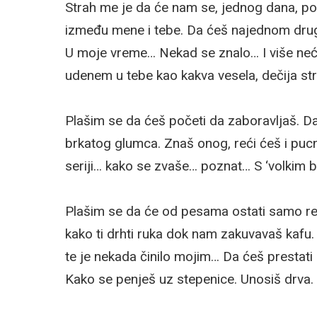
Strah me je da će nam se, jednog dana, pogl
između mene i tebe. Da ćeš najednom druga
U moje vreme… Nekad se znalo… I više neću
udenem u tebe kao kakva vesela, dečija str
Plašim se da ćeš početi da zaboravljaš. D
brkatog glumca. Znaš onog, reći ćeš i pucnu
seriji… kako se zvaše… poznat… S ‘volkim 
Plašim se da će od pesama ostati samo refre
kako ti drhti ruka dok nam zakuvavaš kafu.
te je nekada činilo mojim… Da ćeš prestati
Kako se penješ uz stepenice. Unosiš drva. 