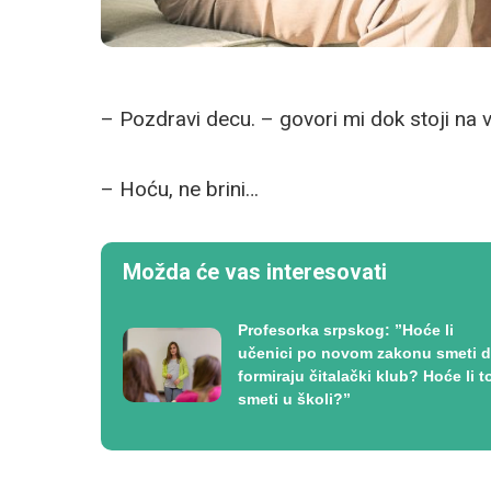
– Pozdravi decu. – govori mi dok stoji na vr
– Hoću, ne brini…
Možda će vas interesovati
Profesorka srpskog: ”Hoće li
učenici po novom zakonu smeti 
formiraju čitalački klub? Hoće li t
smeti u školi?”