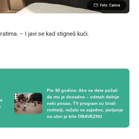
Foto: Canva
atima. – I javi se kad stigneš kući.
Pre 30 godina: Ako se dete požali
da mu je dosadno – odmah dobije
da
neki posao, TV program su birali
o
roditelji, ručalo se zajedno, javljanje
na ulici je bilo OBAVEZNO