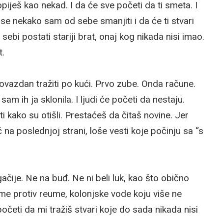
opiješ kao nekad. I da će sve početi da ti smeta. I
ćeš se nekako sam od sebe smanjiti i da će ti stvari
ebi postati stariji brat, onaj kog nikada nisi imao.
t.
 povazdan tražiti po kući. Prvo zube. Onda račune.
sam ih ja sklonila. I ljudi će početi da nestaju.
i kako su otišli. Prestaćeš da čitaš novine. Jer
na poslednjoj strani, loše vesti koje počinju sa “s
čije. Ne na buđ. Ne ni beli luk, kao što obično
e protiv reume, kolonjske vode koju više ne
očeti da mi tražiš stvari koje do sada nikada nisi