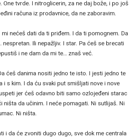
ne tvrde. I nitroglicerin, za ne daj bože, i po još
oleđini računa iz prodavnice, da ne zaboravim.
 da mi nećeš dati da ti priđem. I da ti pomognem. Da
nespretan. Ili nepažljiv. I star. Pa ćeš se brecati
epustiš i ne dam da mi te… znaš već.
a ćeš danima nositi jedno te isto. I jesti jedno te
da i s kim. I da ću svaki put smišljati nove i nove
 uspeti jer ćeš odavno biti samo ozlojeđeni starac
ći ništa da učinim. I neće pomagati. Ni sutlijaš. Ni
umac. Ni ništa.
i i da će zvoniti dugo dugo, sve dok me centrala