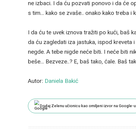
ne izbaci. I da ću pozvati ponovo i da će o
s tim… kako se zvaše.. onako kako treba i k
I da ću te uvek iznova tražiti po kući, baš k
da ću zagledati iza jastuka, ispod krevet
negde. A tebe nigde neće biti. I neće biti n
beše… Bezveze..? E, baš tako, ćale. Baš tak
Autor:
Daniela Bakić
Dodaj Zelenu učionicu kao omiljeni izvor na Google-u