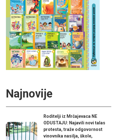
Najnovije
Roditelji iz Mrčajevaca NE
ODUSTAJU: Najavili novi talas
protesta, traže odgovornost
vinovnika nasilja, škole,