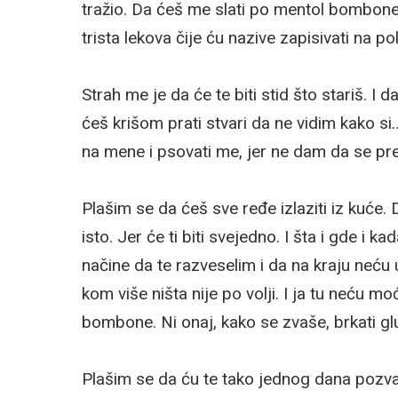
tražio. Da ćeš me slati po mentol bombone. O
trista lekova čije ću nazive zapisivati na p
Strah me je da će te biti stid što stariš. I
ćeš krišom prati stvari da ne vidim kako si… 
na mene i psovati me, jer ne dam da se pr
Plašim se da ćeš sve ređe izlaziti iz kuće. D
isto. Jer će ti biti svejedno. I šta i gde i ka
načine da te razveselim i da na kraju neću
kom više ništa nije po volji. I ja tu neću mo
bombone. Ni onaj, kako se zvaše, brkati gl
Plašim se da ću te tako jednog dana pozvat