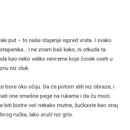
aki put – to naše stajanje ispred vrata. I svako
stepenika… I ne znam baš kako, ni otkuda ta
ada kao neko veliko nevreme koje čovek oseti u
nu niz oluk.
ke bore oko očiju. Da će potom sliti niz obraze, i
imati one smešne pege na rukama i da ću moći
eće biti bistre već nekako mutne, žućkaste kao onaj
brog ručka, lako sruči niz grlo.