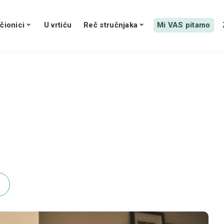
čionici
U vrtiću
Reč stručnjaka
Mi VAS pitamo