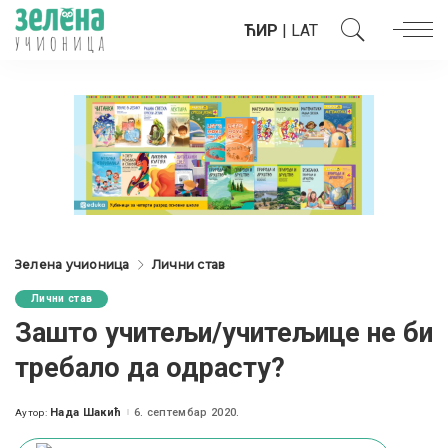
ЋИР
|
LAT
Зелена учионица
Лични став
Лични став
Зашто учитељи/учитељице не би
требало да одрасту?
Нада Шакић
6. септембар 2020.
Аутор:
Posted
by