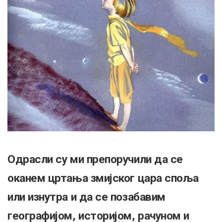
Одрасли су ми препоручили да се
оканем цртања змијског цара споља
или изнутра и да се позабавим
географијом, историјом, рачуном и