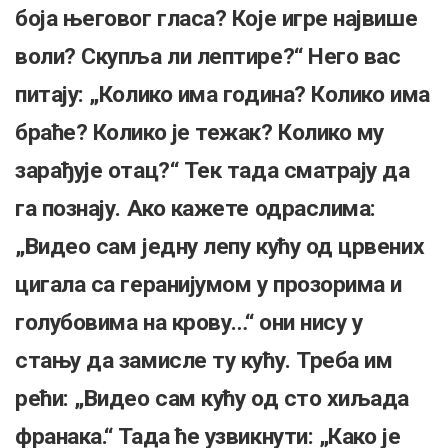
боја његовог гласа? Које игре највише
воли? Скупља ли лептире?“ Него вас
питају: „Колико има година? Колико има
браће? Колико је тежак? Колико му
зарађује отац?“ Тек тада сматрају да
га познају. Ако кажете одраслима:
„Видео сам једну лепу кућу од црвених
цигала са геранијумом у прозорима и
голубовима на крову…“ они нису у
стању да замисле ту кућу. Треба им
рећи: „Видео сам кућу од сто хиљада
франака.“ Тада ће узвикнути: „Како је