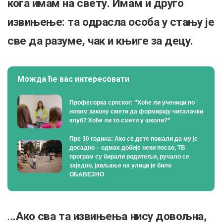
кога имам на свету. Имам и друго
извињење: та одрасла особа у стању је
све да разуме, чак и књиге за децу.
Можда ће вас интересовати
Професорка српског: ”Хоће ли ученици по
новом закону смети да формирају читалачки
клуб? Хоће ли то смети у школи?”
Пре 30 година: Ако се дете пожали да му је
досадно – одмах добије неки посао, ТВ
програм су бирали родитељи, ручало се
заједно, јављање на улици је било
ОБАВЕЗНО
.
..Ако сва та извињења нису довољна,