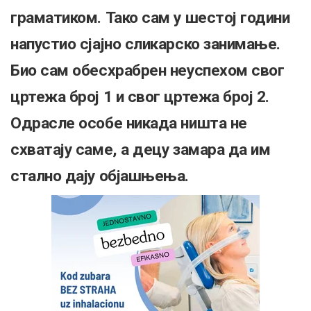
граматиком. Тако сам у шестој години
напустио сјајно сликарско занимање.
Био сам обесхрабрен неуспехом свог
цртежа број 1 и свог цртежа број 2.
Одрасле особе никада ништа не
схватају саме, а децу замара да им
стално дају објашњења.