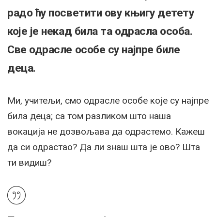
радо ћу посветити ову књигу детету
које је некад била та одрасла особа.
Све одрасле особе су најпре биле
деца.
Ми, учитељи, смо одрасле особе које су најпре
била деца; са том разликом што наша
вокација не дозвољава да одрастемо. Кажеш
да си одрастао? Да ли знаш шта је ово? Шта
ти видиш?