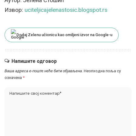
Аутор: Јелена Стошић
Извор:
uciteljicajelenastosic.blogspot.rs
Dodaj Zelenu učionicu kao omiljeni izvor na Google-u
Напишите одговор
Ваша адреса е-поште неће бити објављена.
Неопходна поља су
означена
*