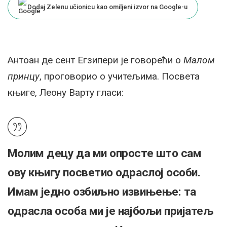
Dodaj Zelenu učionicu kao omiljeni izvor na Google-u
Антоан де сент Егзипери је говорећи о
Малом
принцу
, проговорио о учитељима. Посвета
књиге, Леону Варту гласи:
Молим децу да ми опросте што сам
ову књигу посветио одраслој особи.
Имам једно озбиљно извињење: та
одрасла особа ми је најбољи пријатељ