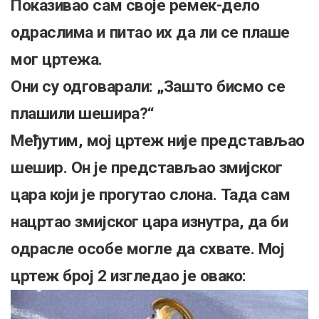
Показивао сам своје ремек-дело
одраслима и питао их да ли се плаше
мог цртежа.
Они су одговарали: „Зашто бисмо се
плашили шешира?“
Међутим, мој цртеж није представљао
шешир. Он је представљао змијског
цара који је прогутао слона. Тада сам
нацртао змијског цара изнутра, да би
одрасле особе могле да схвате. Мој
цртеж број 2 изгледао је овако: