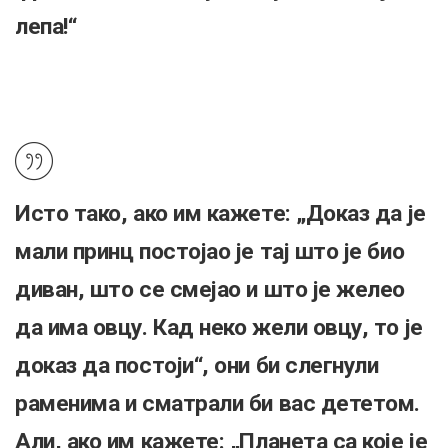
лепа!“
Исто тако, ако им кажете: „Доказ да је
мали принц постојао је тај што је био
диван, што се смејао и што је желео
да има овцу. Кад неко жели овцу, то је
доказ да постоји“, они би слегнули
раменима и сматрали би вас дететом.
Али, ако им кажете: „Планета са које је