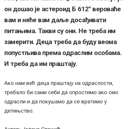
он дошао је астероид Б 612“ вероваће
вам и неће вам даље досађивати
питањима. Такви су они. Не треба им
замерити. Деца треба да буду веома
попустљива према одраслим особама.
И треба да им праштају.
Ако нам већ деца праштају на одраслости,
требало би сами себи да опростимо ако смо
одрасли и да покушамо да се вратимо у
детињство.