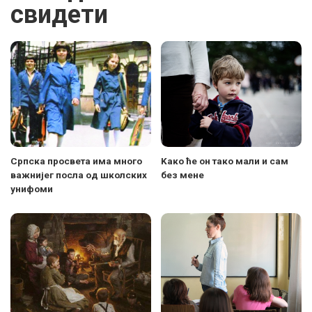
свидети
Српска просвета има много
Kако ће он тако мали и сам
важнијег посла од школских
без мене
унифоми