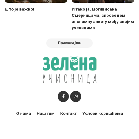
Е, то је важно!
И тако ја, мотивисана
Смерницама, спроведем
анонимну анкету међу својим
ученицима
Прикажи још
О нама
Наш тим
Контакт
Услови коришћења