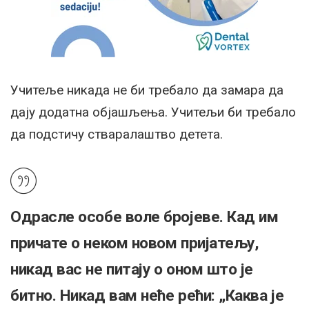
Учитеље никада не би требало да замара да
дају додатна објашљења. Учитељи би требало
да подстичу стваралаштво детета.
Одрасле особе воле бројеве. Кад им
причате о неком новом пријатељу,
никад вас не питају о оном што је
битно. Никад вам неће рећи: „Каква је