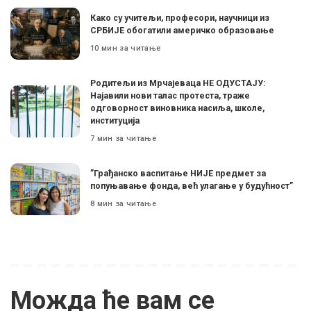
Како су учитељи, професори, научници из
СРБИЈЕ обогатили америчко образовање
10 мин за читање
Родитељи из Мрчајеваца НЕ ОДУСТАЈУ:
Најавили нови талас протеста, траже
одговорност виновника насиља, школе,
институција
7 мин за читање
”Грађанско васпитање НИЈЕ предмет за
попуњавање фонда, већ улагање у будућност”
8 мин за читање
Можда ће вам се