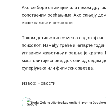
Ако се боре са змајем или неком друго
сопственим осећањима. Ако сањају дом
више пажње и нежности.
Током детињства се мења садржај снов
психолог. Између треће и четврте годи
углавном животињу и радња је кратка.
маштовитије снове, док они од седам до
суперјунака или филмских звезда.
Извор: Новости
Dodaj Zelenu učionicu kao omiljeni izvor na Google-u