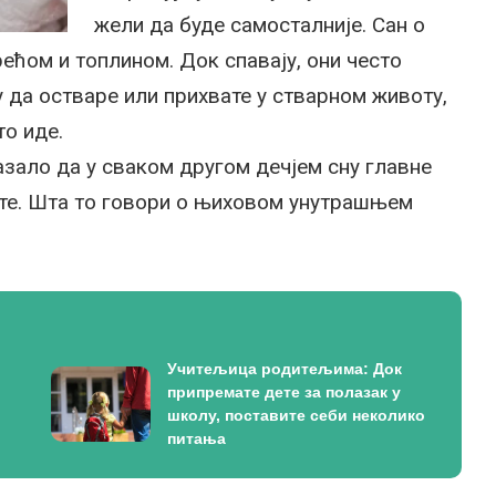
жели да буде самосталније. Сан о
рећом и топлином. Док спавају, они често
 да остваре или прихвате у стварном животу,
то иде.
зало да у сваком другом дечјем сну главне
ште. Шта то говори о њиховом унутрашњем
Учитељица родитељима: Док
припремате дете за полазак у
школу, поставите себи неколико
питања