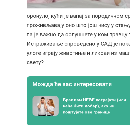
оронулој кући је вапај за породичном с
проживљавају оно што још нису у стању
па је важно да ослушнете у ком правцу 
Истраживање спроведено у САД је пока
улоге играју животиње и ликови из ма
свету?
Можда ће вас интересовати
Брак вам НЕЋЕ потрајати (или
неће бити добар), ако не
поштујете ове границе