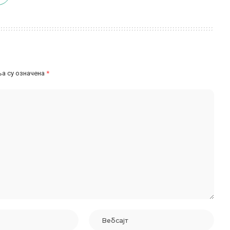
а су означена
*