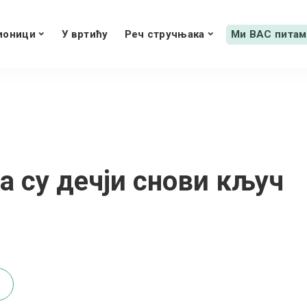
ионици
У вртићу
Реч стручњака
Ми ВАС питам
 су дечји снови кључ