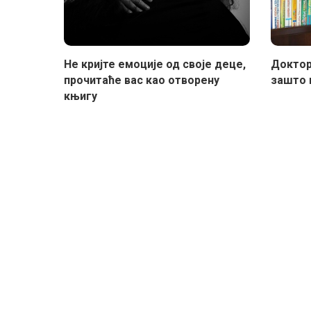
Не кријте емоције од своје деце,
Доктор
прочитаће вас као отворену
зашто 
књигу