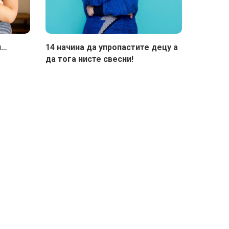
и…
14 начина да упропастите децу а
да тога нисте свесни!