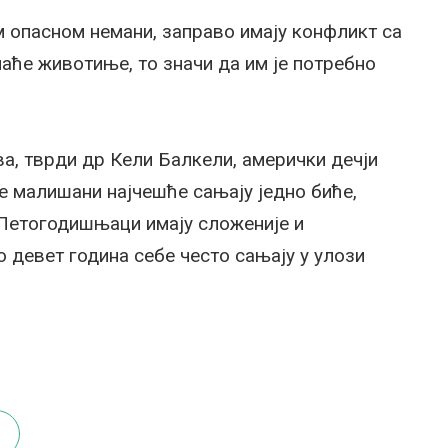
м опасном немани, заправо имају конфликт са
аће животиње, то значи да им је потребно
а, тврди др Кели Балкели, амерички дечји
не малишани најчешће сањају једно биће,
 Петогодишњаци имају сложеније и
 девет година себе често сањају у улози