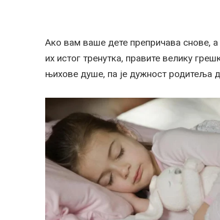
Ако вам ваше дете препричава снове, а
их истог тренутка, правите велику греш
њихове душе, па је дужност родитеља д