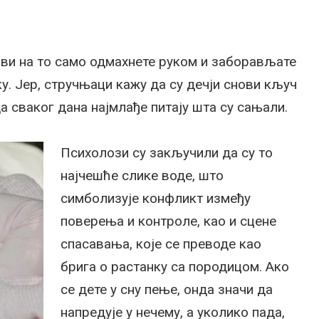
 ви на то само одмахнете руком и заборављате
ку. Јер, стручњаци кажу да су дечји снови кључ
а сваког дана најмлађе питају шта су сањали.
Психолози су закључили да су то
најчешће слике воде, што
симболизује конфликт између
поверења и контроле, као и сцене
спасавања, које се преводе као
брига о растанку са породицом. Ако
се дете у сну пење, онда значи да
напредује у нечему, а уколико пада,