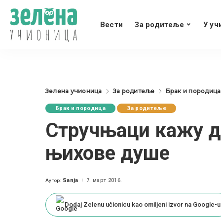
Вести
За родитеље
У уч
Зелена учионица
За родитеље
Брак и породица
Брак и породица
За родитеље
Стручњаци кажу да
њихове душе
Sanja
7. март 2016.
Аутор:
Posted
by
Dodaj Zelenu učionicu kao omiljeni izvor na Google-u