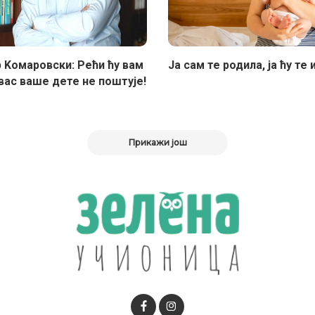
 Kомаровски: Рећи ћу вам
Ја сам те родила, ја ћу те 
вас ваше дете не поштује!
Прикажи још