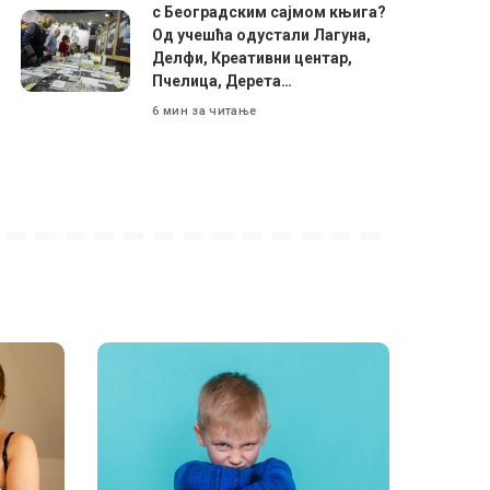
с Београдским сајмом књига?
Од учешћа одустали Лагуна,
Делфи, Креативни центар,
Пчелица, Дерета…
6 мин за читање