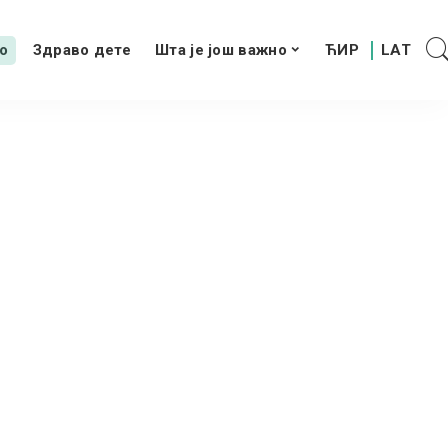
о
Здраво дете
Шта је још важно