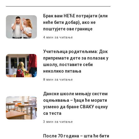
Брак вам НЕЋЕ потрајати (или
неће бити добар), ако не
поштујете ове границе
4 мин за читање
Учитељица родитељима: Док
припремате дете за полазак у
школу, поставите себи
неколико питања
8 мин за читање
Данске школе мењају систем
оцењивања – ђаци ће морати
усмено да бране СВАКУ оцену
са теста
3 мин за читање
После 70 година – шта ће бити