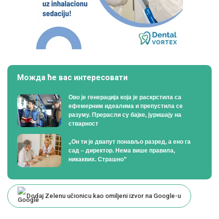
Можда ће вас интересовати
Ово је генерација која је раскрстила са
ефемерним идеалима и препустила се
разуму. Прерасли су бајке, јуришају на
стварност
„Он ти је двапут понављо разред, а ено га
сад – директор. Нема више правила,
никаквих. Страшно”
Dodaj Zelenu učionicu kao omiljeni izvor na Google-u