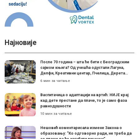
Најновије
После 70 година – шта ће бити с Београдским
сајмом књига? Од учешћа одустали Лагуна,
Делфи, Креативни центар, Пчелица, Дерета…
6 мин за читање
Васпитачица о адаптацији на вртић: НИЈЕ крај
кад дете престане да плаче, то је само фаза
равнодушности
10 мин за читање
Нешовић коментарисала измене Закона о
образовању: ”Ко одговорно ради, не треба да
се плаши да ће изгубити лиценцу”