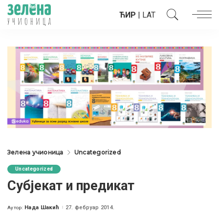
ЋИР
|
LAT
Зелена учионица
Uncategorized
Uncategorized
Субјекат и предикат
Нада Шакић
27. фебруар 2014.
Аутор:
Posted
by