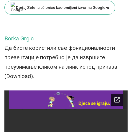
Dodaj Zelenu učionicu kao omiljeni izvor na Google-u
Borka Grgic
Да бисте користили све фонкционалности
презентације потребно је да извршите
преузимање кликом на линк испод приказа
(Download).