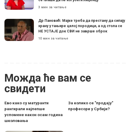
3 мин за читање
Др Пановић: Мајке треба да престану да сипају
храну у тањире целој породици, а од стола се
НЕ УСТАЈЕ док СВИ не заврше оброк
10 мин за читање
Можда ће вам се
свидети
Ево како су матуранти
За колико се "продају"
рангирали најлепше
професори у Србији?
успомене након осам година
школовања