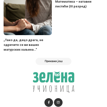
Математика – натавни
листићи (III разред)
„Тако да, децо драга, не
одричите се ви ваших
матурских хаљина…“
Прикажи још