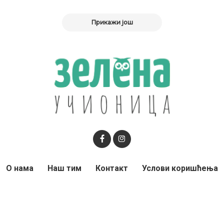
Прикажи још
О нама
Наш тим
Контакт
Услови коришћења