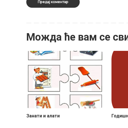
Можда ће вам се св
Занати и алати
Годишњ