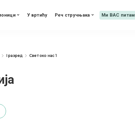
ионици
У вртићу
Реч стручњака
Ми ВАС питам
I разред
Свет око нас 1
ија