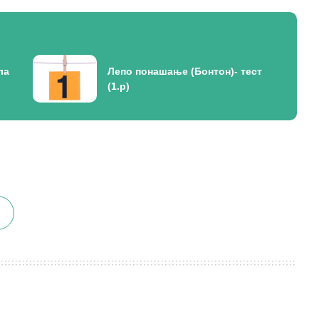
ла
Лепо понашање (Бонтон)- тест
(1.р)