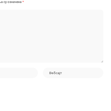
а су означена
*