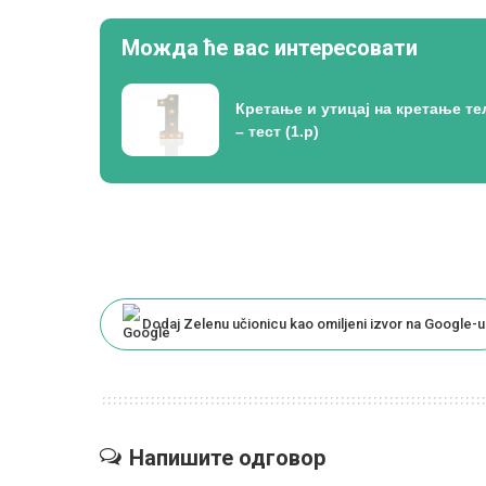
Можда ће вас интересовати
Кретање и утицај на кретање те
– тест (1.р)
Dodaj Zelenu učionicu kao omiljeni izvor na Google-u
Напишите одговор