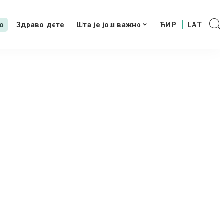
о
Здраво дете
Шта је још важно