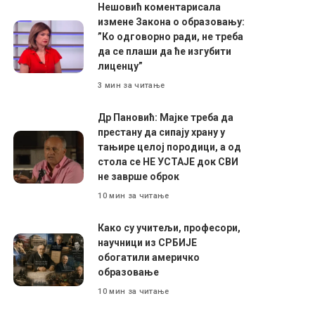
Нешовић коментарисала
измене Закона о образовању:
”Ко одговорно ради, не треба
да се плаши да ће изгубити
лиценцу”
3 мин за читање
Др Пановић: Мајке треба да
престану да сипају храну у
тањире целој породици, а од
стола се НЕ УСТАЈЕ док СВИ
не заврше оброк
10 мин за читање
Како су учитељи, професори,
научници из СРБИЈЕ
обогатили америчко
образовање
10 мин за читање