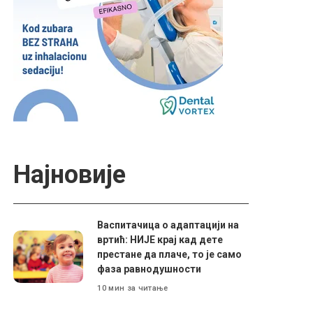
Најновије
Васпитачица о адаптацији на
вртић: НИЈЕ крај кад дете
престане да плаче, то је само
фаза равнодушности
10 мин за читање