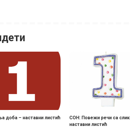
идети
а доба – наставни листић
СОН: Повежи речи са сли
наставни листић