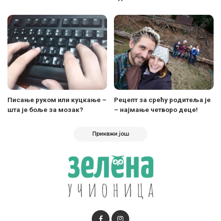
Писање руком или куцкање –
Рецепт за срећу родитеља је
шта је боље за мозак?
– најмање четворо деце!
Прикажи још