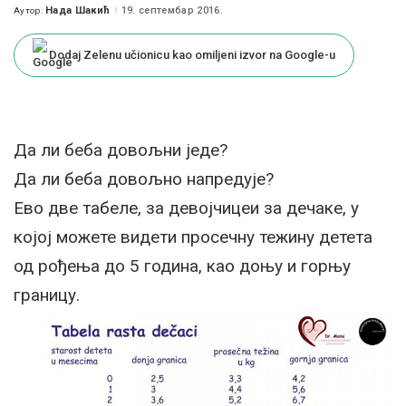
Нада Шакић
19. септембар 2016.
Аутор:
Posted
by
Dodaj Zelenu učionicu kao omiljeni izvor na Google-u
Да ли беба довољни једе?
Да ли беба довољно напредује?
Ево две табеле, за девојчицеи за дечаке, у
којој можете видети просечну тежину детета
од рођења до 5 година, као доњу и горњу
границу.