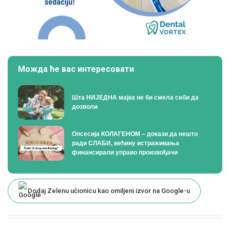
Можда ће вас интересовати
Шта НИЈЕДНА мајка не би смела себи да
дозволи
Опсесија КОЛАГЕНОМ – докази да нешто
ради СЛАБИ, већину истраживања
финансирали управо произвођачи
Dodaj Zelenu učionicu kao omiljeni izvor na Google-u