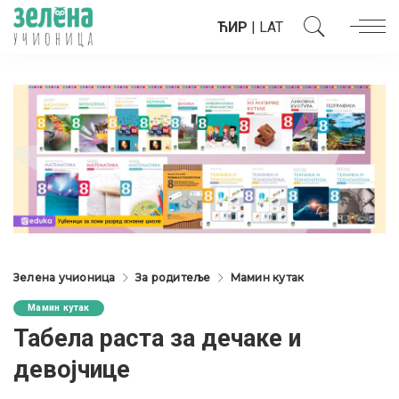
ЋИР
|
LAT
Зелена учионица
За родитеље
Мамин кутак
Мамин кутак
Табела раста за дечаке и
девојчице