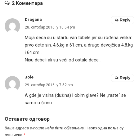
2 Коментара
Dragana
Reply
28. октобар 2016. у 10:54 pm
Moja deca su u startu van tabele jer su rođena velika:
prvo dete sin. 4,6.kg a 61.cm, a drugo devojčica 4,8.kg
i 64.cm…
Nisu debeli ali su veći od ostale dece…
Jole
Reply
29. октобар 2016. у 7:52 pm
A gde je visina (dužina) i obim glave? Ne „raste“ se
samo u širinu.
Оставите одговор
Ваша адреса е-поште неће бити објављена.
Неопходна поља су
означена
*