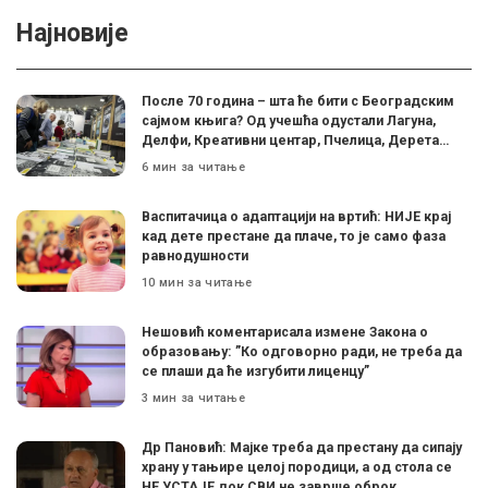
Најновије
После 70 година – шта ће бити с Београдским
сајмом књига? Од учешћа одустали Лагуна,
Делфи, Креативни центар, Пчелица, Дерета…
6 мин за читање
Васпитачица о адаптацији на вртић: НИЈЕ крај
кад дете престане да плаче, то је само фаза
равнодушности
10 мин за читање
Нешовић коментарисала измене Закона о
образовању: ”Ко одговорно ради, не треба да
се плаши да ће изгубити лиценцу”
3 мин за читање
Др Пановић: Мајке треба да престану да сипају
храну у тањире целој породици, а од стола се
НЕ УСТАЈЕ док СВИ не заврше оброк