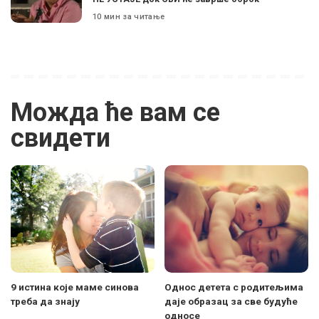
10 мин за читање
Можда ће вам се
свидети
9 истина које маме синова
Однос детета с родитељима
треба да знају
даје образац за све будуће
односе