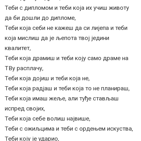
Теби с дипломом и теби која их учиш животу
да би дошли до дипломе,
Теби која себи не кажеш да си лијепа и теби
која мислиш да је љепота твој једини
квалитет,
Теби која драмиш и теби коју само драме на
ТВу расплачу,
Теби која дојиш и теби која не,
Теби која радјаш и теби која то не планираш,
Теби која имаш жеље, али туђе стављаш
испред својих,
Теби која себе волиш највише,
Теби с ожиљцима и теби с ордењем искуства,
Теби коју је ударио,