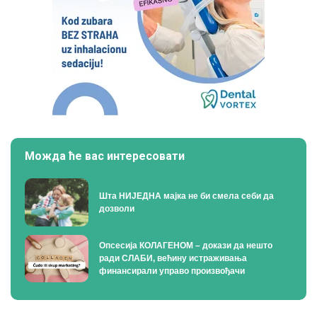
Можда ће вас интересовати
Шта НИЈЕДНА мајка не би смела себи да
дозволи
Опсесија КОЛАГЕНОМ – докази да нешто
ради СЛАБИ, већину истраживања
финансирали управо произвођачи