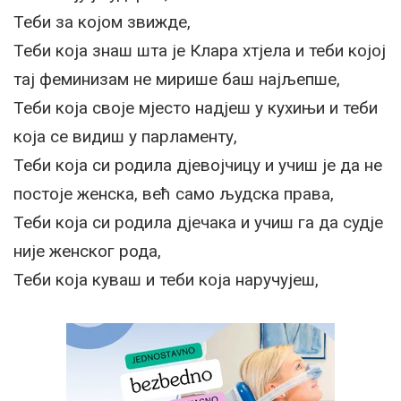
Теби за којом звижде,
Теби која знаш шта је Клара хтјела и теби којој
тај феминизам не мирише баш најљепше,
Теби која своје мјесто надјеш у кухињи и теби
која се видиш у парламенту,
Теби која си родила дјевојчицу и учиш је да не
постоје женска, већ само људска права,
Теби која си родила дјечака и учиш га да судје
није женског рода,
Теби која куваш и теби која наручујеш,