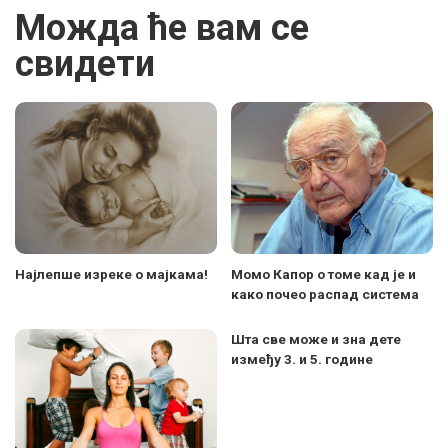
Можда ће вам се
свидети
Најлепше изреке о мајкама!
Момо Капор о томе кад је и
како почео распад система
Шта све може и зна дете
између 3. и 5. године