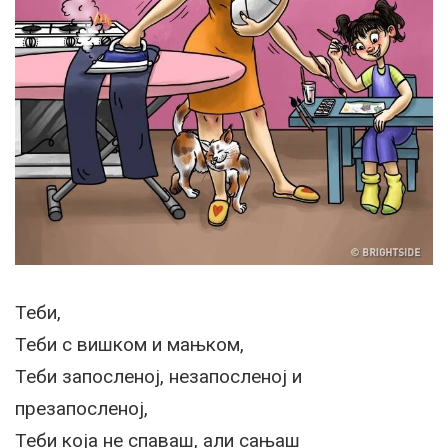
Теби,
Теби с вишком и мањком,
Теби запосленој, незапосленој и
презапосленој,
Теби која не спаваш, али сањаш