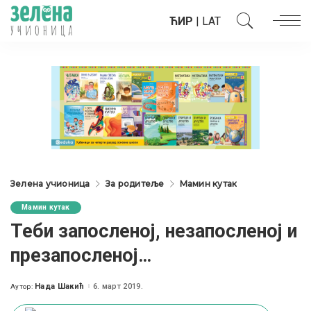
ЋИР
|
LAT
Зелена учионица
За родитеље
Мамин кутак
Мамин кутак
Теби запосленој, незапосленој и
презапосленој…
Нада Шакић
6. март 2019.
Аутор:
Posted
by