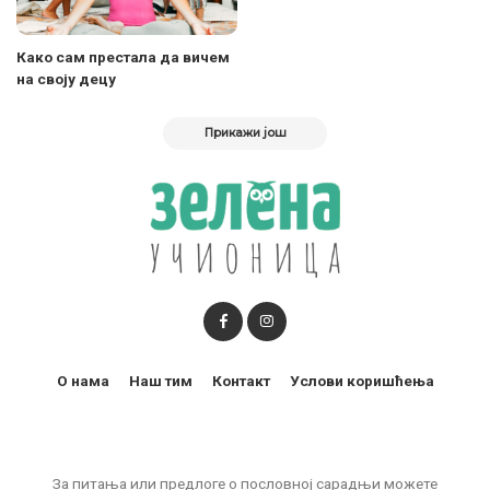
Како сам престала да вичем
на своју децу
Прикажи још
О нама
Наш тим
Контакт
Услови коришћења
За питања или предлоге о пословној сарадњи можете