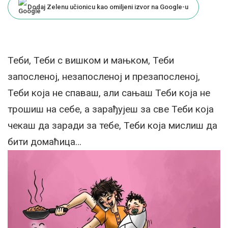
Dodaj Zelenu učionicu kao omiljeni izvor na Google-u
Теби, Теби с вишком и мањком, Теби
запосленој, незапосленој и презапосленој,
Теби која не спаваш, али сањаш Теби која не
трошиш на себе, а зарађујеш за све Теби која
чекаш да заради за тебе, Теби која мислиш да
бити домаћица…