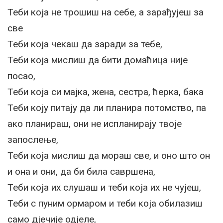
Теби која не трошиш на себе, а зарађујеш за
све
Теби која чекаш да заради за тебе,
Теби која мислиш да бити домаћица није
посао,
Теби која си мајка, жена, сестра, ћерка, бака
Теби коју питају да ли планира потомство, па
ако планираш, они не испланирају твоје
запослење,
Теби која мислиш да мораш све, и оно што он
и она и они, да би била савршена,
Теби која их слушаш и теби која их не чујеш,
Теби с пуним ормаром и теби која обилазиш
само дјечије одјеле,