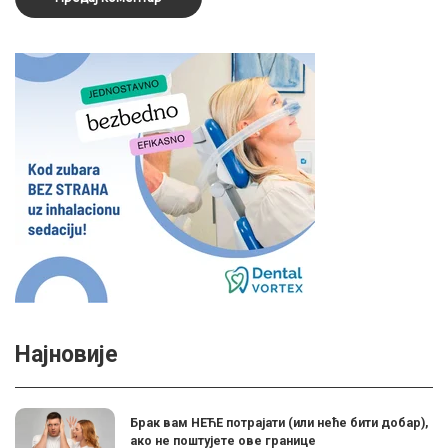
Најновије
Брак вам НЕЋЕ потрајати (или неће бити добар),
ако не поштујете ове границе