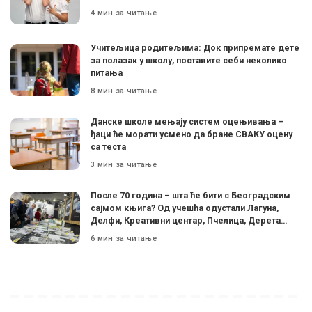
4 мин за читање
Учитељица родитељима: Док припремате дете
за полазак у школу, поставите себи неколико
питања
8 мин за читање
Данске школе мењају систем оцењивања –
ђаци ће морати усмено да бране СВАКУ оцену
са теста
3 мин за читање
После 70 година – шта ће бити с Београдским
сајмом књига? Од учешћа одустали Лагуна,
Делфи, Креативни центар, Пчелица, Дерета…
6 мин за читање