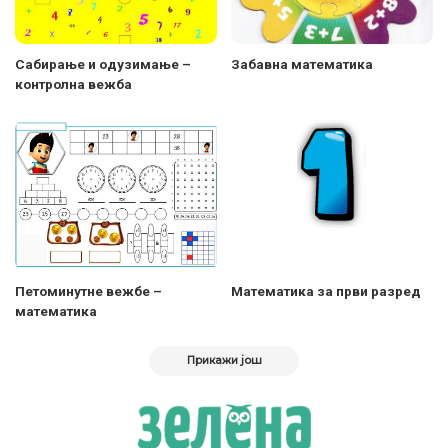
Сабирање и одузимање –
Забавна математика
контролна вежба
Петоминутне вежбе –
Mатематика за први разред
математика
Прикажи још