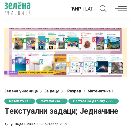
ЋИР
|
LAT
Зелена учионица
За децу
I Разред
Математика I
Математика I
Математика 1
Настава на даљину 2020.
Текстуални задаци; Једначине
Нада Шакић
13. октобар 2019.
Аутор:
Posted
by