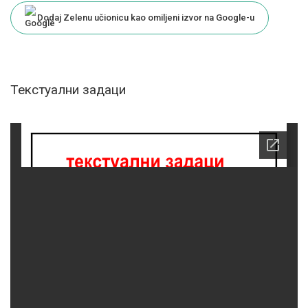
Dodaj Zelenu učionicu kao omiljeni izvor na Google-u
Текстуални задаци