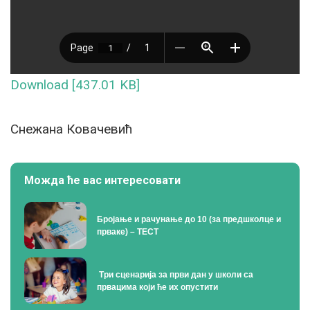
Download [437.01 KB]
Снежана Ковачевић
Можда ће вас интересовати
Бројање и рачунање до 10 (за предшколце и
прваке) – ТЕСТ
Tри сценарија за први дан у школи са
првацима који ће их опустити