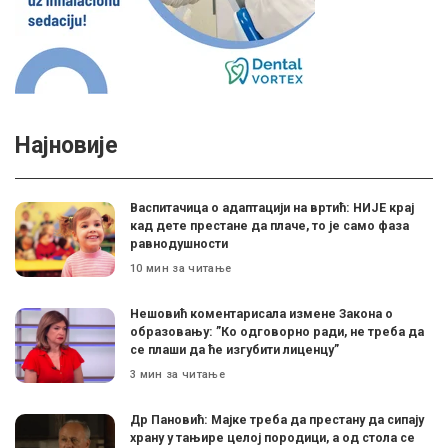
Најновије
Васпитачица о адаптацији на вртић: НИЈЕ крај
кад дете престане да плаче, то је само фаза
равнодушности
10 мин за читање
Нешовић коментарисала измене Закона о
образовању: ”Ко одговорно ради, не треба да
се плаши да ће изгубити лиценцу”
3 мин за читање
Др Пановић: Мајке треба да престану да сипају
храну у тањире целој породици, а од стола се