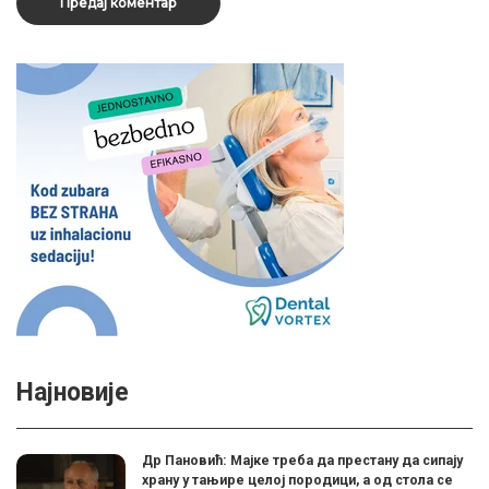
Најновије
Др Пановић: Мајке треба да престану да сипају
храну у тањире целој породици, а од стола се