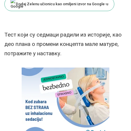
Dodaj Zelenu učionicu kao omiljeni izvor na Google-u
Тест који су седмаци радили из историје, као
део плана о промени концепта мале матуре,
потражите у наставку.