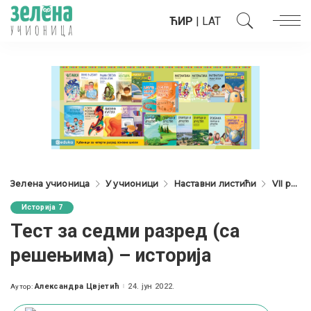
ЋИР
|
LAT
Зелена учионица
У учионици
Наставни листићи
VII разред
Историја 7
Тест за седми разред (са
решењима) – историја
Александра Цвјетић
24. јун 2022.
Аутор:
Posted
by