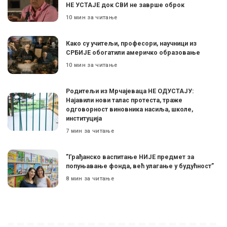
НЕ УСТАЈЕ док СВИ не заврше оброк
10 мин за читање
Како су учитељи, професори, научници из
СРБИЈЕ обогатили америчко образовање
10 мин за читање
Родитељи из Мрчајеваца НЕ ОДУСТАЈУ:
Најавили нови талас протеста, траже
одговорност виновника насиља, школе,
институција
7 мин за читање
”Грађанско васпитање НИЈЕ предмет за
попуњавање фонда, већ улагање у будућност”
8 мин за читање