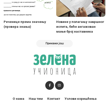
Реченице према значењу
Новине у полагању завршног
(провера знања)
испита, биће ангажован
мањи број наставника
Прикажи још
О нама
Наш тим
Контакт
Услови коришћења