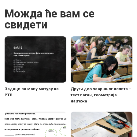
Можда ће вам се
свидети
Задаци за малу матуру на
Други део завршног испита –
РТВ
тест лаган, геометрија
најтежа