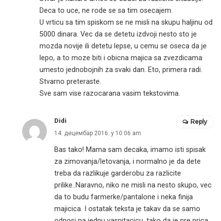
Deca to uce, ne rode se sa tim osecajem.
U vrticu sa tim spiskom se ne misli na skupu haljinu od
5000 dinara. Vec da se detetu izdvoji nesto sto je
mozda novije ili detetu lepse, u cemu se oseca da je
lepo, a to moze biti i obicna majica sa zvezdicama
umesto jednobojnih za svaki dan. Eto, primera radi.
Stvarno preteraste.
Sve sam vise razocarana vasim tekstovima.
Didi
Reply
14. децембар 2016. у 10:06 am
Bas tako! Mama sam decaka, imamo isti spisak
za zimovanja/letovanja, i normalno je da dete
treba da razlikuje garderobu za razlicite
prilike..Naravno, niko ne misli na nesto skupo, vec
da to budu farmerke/pantalone i neka finija
majicica. I ostatak teksta je takav da se samo
odnosi na jednu vaspitacicu, tako da je pre prica