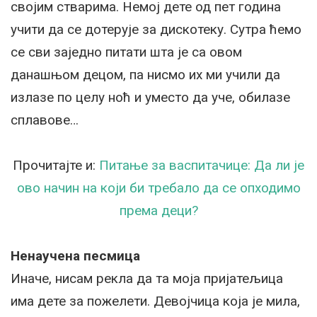
својим стварима. Немој дете од пет година
учити да се дотерује за дискотеку. Сутра ћемо
се сви заједно питати шта је са овом
данашњом децом, па нисмо их ми учили да
излазе по целу ноћ и уместо да уче, обилазе
сплавове…
Прочитајте и:
Питање за васпитачице: Да ли је
ово начин на који би требало да се опходимо
према деци?
Ненаучена песмица
Иначе, нисам рекла да та моја пријатељица
има дете за пожелети. Девојчица која је мила,