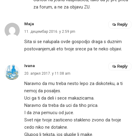
za forum, a ne za objavu ZU.
Maja
Reply
11. децембар 2016. у 2:59 pm
Sita si se nalupala ovde gospodjo draga s duznim
postovanjem,ali eto tvoje srece pa te neko objavi.
Ivana
Reply
20. април 2017. у 11:08 am
Naravno da mu treba nesto lepo za diskoteku, a ti
nemoj da posaljes.
Uci ga ti da deli i sece makazicama.
Naravno da treba da uci da tiho prica.
I da zna pemucu od juce.
Svet nije tvoje zasticeno stakleno zvono da tvoje
cedo niko ne dotakne.
Glupog li teksta, jos gluplje li majke.