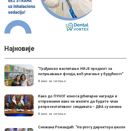
Најновије
”Грађанско васпитање НИЈЕ предмет за
попуњавање фонда, већ улагање у будућност”
8 мин за читање
Како до ПУНОГ износа јубиларне награде и
отпремнине иако не желите да будете члан
репрезентативног синдиката – ДВА су начина
8 мин за читање
Снежана Романдић: ”На улогу директора школе