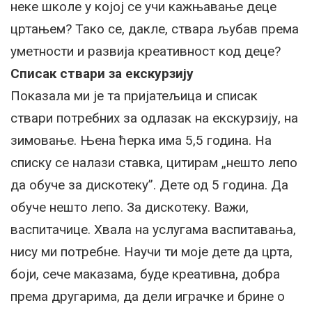
неке школе у којој се учи кажњавање деце
цртањем? Тако се, дакле, ствара љубав према
уметности и развија креативност код деце?
Списак ствари за екскурзију
Показала ми је та пријатељица и списак
ствари потребних за одлазак на екскурзију, на
зимовање. Њена ћерка има 5,5 година. На
списку се налази ставка, цитирам „нешто лепо
да обуче за дискотеку”. Дете од 5 година. Да
обуче нешто лепо. За дискотеку. Важи,
васпитачице. Хвала на услугама васпитавања,
нису ми потребне. Научи ти моје дете да црта,
боји, сече маказама, буде креативна, добра
према другарима, да дели играчке и брине о