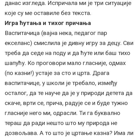
данас изгледа. Испричала ми је три ситуације
које су ме оставиле без текста.
Игра ћутања и тихог причања
Васпитачица (вајна нека, педагог пар
екселанс) смислила је дивну игру за децу. Сви
треба да седе на поду и да ћуте или баш тихо
шапућу. Ко проговори мало гласније, одмах
(по казни!) устаје за сто и црта. Драга
васпитачице, у школи је требало, између
осталог, да те науче да је у природи детета да
скаче, врти се, прича, радује се и буде тужно
гласније него ми, одрасли. Ти га буквално
тераш да ради нешто што му природа не
дозвољава. А то што је цртање казна? Има ли