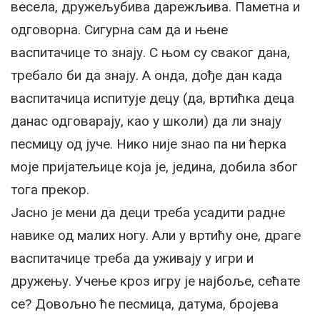
весела, дружељубива дарежљива. Паметна и
одговорна. Сигурна сам да и њене
васпитачице то знају. С њом су сваког дана,
требало би да знају. А онда, дође дан када
васпитачица испитује децу (да, вртићка деца
данас одговарају, као у школи) да ли знају
песмицу од јуче. Нико није знао па ни ћерка
моје пријатељице која је, једина, добила због
тога прекор.
Јасно је мени да деци треба усадити радне
навике од малих ногу. Али у вртићу оне, драге
васпитачице треба да уживају у игри и
дружењу. Учење кроз игру је најбоље, сећате
се? Довољно ће песмица, датума, бројева