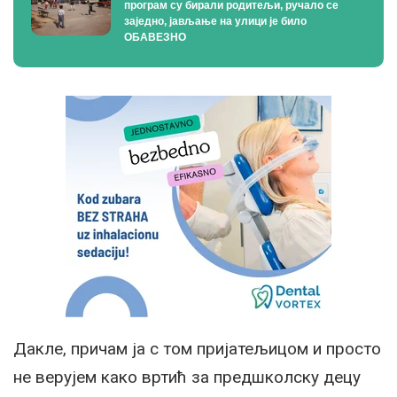
програм су бирали родитељи, ручало се
заједно, јављање на улици је било
ОБАВЕЗНО
Дакле, причам ја с том пријатељицом и просто
не верујем како вртић за предшколску децу