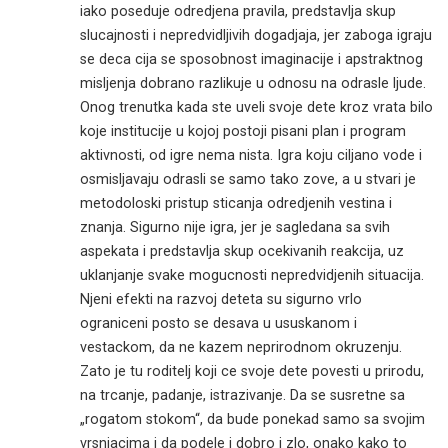
iako poseduje odredjena pravila, predstavlja skup
slucajnosti i nepredvidljivih dogadjaja, jer zaboga igraju
se deca cija se sposobnost imaginacije i apstraktnog
misljenja dobrano razlikuje u odnosu na odrasle ljude.
Onog trenutka kada ste uveli svoje dete kroz vrata bilo
koje institucije u kojoj postoji pisani plan i program
aktivnosti, od igre nema nista. Igra koju ciljano vode i
osmisljavaju odrasli se samo tako zove, a u stvari je
metodoloski pristup sticanja odredjenih vestina i
znanja. Sigurno nije igra, jer je sagledana sa svih
aspekata i predstavlja skup ocekivanih reakcija, uz
uklanjanje svake mogucnosti nepredvidjenih situacija.
Njeni efekti na razvoj deteta su sigurno vrlo
ograniceni posto se desava u ususkanom i
vestackom, da ne kazem neprirodnom okruzenju.
Zato je tu roditelj koji ce svoje dete povesti u prirodu,
na trcanje, padanje, istrazivanje. Da se susretne sa
„rogatom stokom“, da bude ponekad samo sa svojim
vrsnjacima i da podele i dobro i zlo, onako kako to