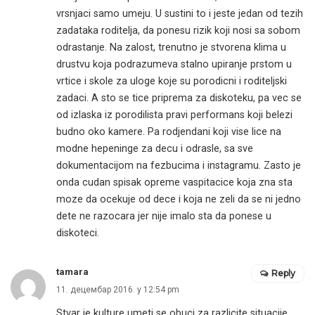
vrsnjaci samo umeju. U sustini to i jeste jedan od tezih
zadataka roditelja, da ponesu rizik koji nosi sa sobom
odrastanje. Na zalost, trenutno je stvorena klima u
drustvu koja podrazumeva stalno upiranje prstom u
vrtice i skole za uloge koje su porodicni i roditeljski
zadaci. A sto se tice priprema za diskoteku, pa vec se
od izlaska iz porodilista pravi performans koji belezi
budno oko kamere. Pa rodjendani koji vise lice na
modne hepeninge za decu i odrasle, sa sve
dokumentacijom na fezbucima i instagramu. Zasto je
onda cudan spisak opreme vaspitacice koja zna sta
moze da ocekuje od dece i koja ne zeli da se ni jedno
dete ne razocara jer nije imalo sta da ponese u
diskoteci.
tamara
Reply
11. децембар 2016. у 12:54 pm
Stvar je kulture umeti se obuci za razlicite situacije.