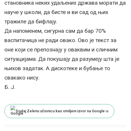
становника неких удаљених држава морати да
науче у школи, да бисте и ви сад од њих
тражиле да бифлају.
Да напоменем, сигурна сам да бар 70%
васпитачица не ради овако. Ово је текст за
оне који се препознају у оваквим и сличним
ситуацијама. Да покушају да разумеју шта је
њихов задатак. А дискотеке и бубање то
свакако нису.
Б. Ј.
Dodaj Zelenu učionicu kao omiljeni izvor na Google-u