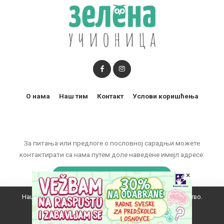
О нама
Наш тим
Контакт
Услови коришћења
За питања или предлоге о пословној сарадњи можете
контактирати са нама путем доле наведене имејл адресе:
marketing@zelenaucionica.com
×
Наш вебсајт користи колачиће да побољша ваше искуство.
© 2011-2024 Copyright by Zelena učionica. All Rights reserved.
Прихватам