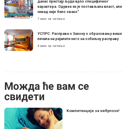
данас пристају људи врло специфичног
карактера. Одувек их је постављала власт, али
никад није било овако”
7 мин за читање
УСПРС: Расправа о Закону о образовању више
личила на ријалити него на озбиљну расправу
4 мин за читање
Можда ће вам се
свидети
Koмпетенције за небулозе!