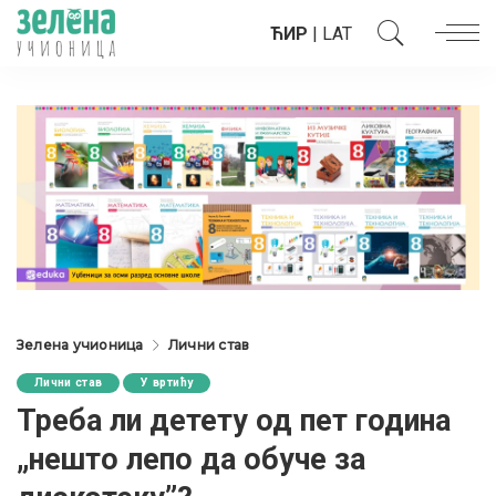
ЋИР
|
LAT
Зелена учионица
Лични став
Лични став
У вртићу
Треба ли детету од пет година
„нешто лепо да обуче за