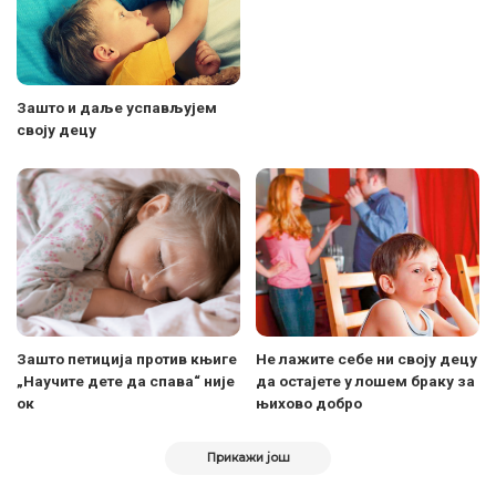
Зашто и даље успављујем
своју децу
Зашто петиција против књиге
Не лажите себе ни своју децу
„Научите дете да спава“ није
да остајете у лошем браку за
ок
њихово добро
Прикажи још