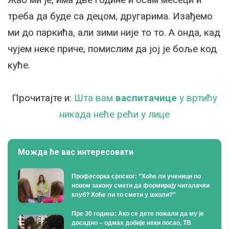
треба да буде са децом, другарима. Изађемо
ми до паркића, али зими није то то. А онда, кад
чујем неке приче, помислим да јој је боље код
куће.
Прочитајте и:
Шта вам
васпитачице
у вртићу
никада неће рећи у лице
Можда ће вас интересовати
Професорка српског: ”Хоће ли ученици по
новом закону смети да формирају читалачки
клуб? Хоће ли то смети у школи?”
Пре 30 година: Ако се дете пожали да му је
досадно – одмах добије неки посао, ТВ