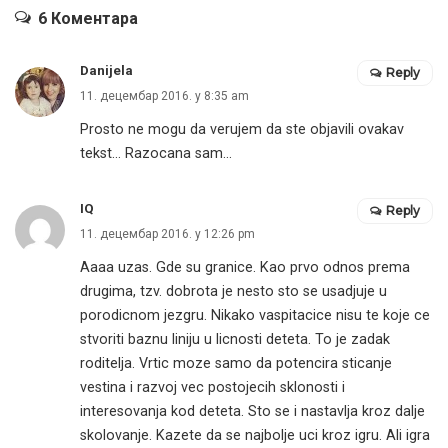
6 Коментара
Danijela
Reply
11. децембар 2016. у 8:35 am
Prosto ne mogu da verujem da ste objavili ovakav
tekst… Razocana sam…
IQ
Reply
11. децембар 2016. у 12:26 pm
Aaaa uzas. Gde su granice. Kao prvo odnos prema
drugima, tzv. dobrota je nesto sto se usadjuje u
porodicnom jezgru. Nikako vaspitacice nisu te koje ce
stvoriti baznu liniju u licnosti deteta. To je zadak
roditelja. Vrtic moze samo da potencira sticanje
vestina i razvoj vec postojecih sklonosti i
interesovanja kod deteta. Sto se i nastavlja kroz dalje
skolovanje. Kazete da se najbolje uci kroz igru. Ali igra