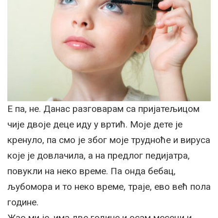
Е па, не. Данас разговарам са пријатељицом
чије двоје деце иду у вртић. Моје дете је
кренуло, па смо је због моје трудноће и вируса
које је довлачила, а на предлог педијатра,
повукли на неко време. Па онда бебац,
љубомора и то неко време, траје, ево већ пола
године.
Жао ми је, има две године и осам месеци и