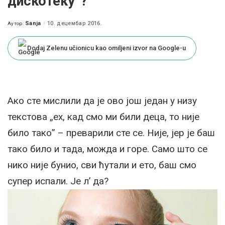
дискотеку”?
Sanja
10. децембар 2016.
Аутор:
Posted
by
Dodaj Zelenu učionicu kao omiljeni izvor na Google-u
Ако сте мислили да је ово још један у низу
текстова „ех, кад смо ми били деца, то није
било тако” – преварили сте се. Није, јер је баш
тако било и тада, можда и горе. Само што се
нико није бунио, сви ћутали и ето, баш смо
супер испали. Је л’ да?