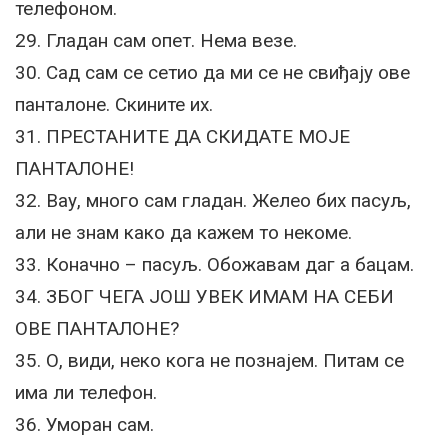
телефоном.
29. Гладан сам опет. Нема везе.
30. Сад сам се сетио да ми се не свиђају ове
панталоне. Скините их.
31. ПРЕСТАНИТЕ ДА СКИДАТЕ МОЈЕ
ПАНТАЛОНЕ!
32. Вау, много сам гладан. Желео бих пасуљ,
али не знам како да кажем то некоме.
33. Коначно – пасуљ. Обожавам даг а бацам.
34. ЗБОГ ЧЕГА ЈОШ УВЕК ИМАМ НА СЕБИ
ОВЕ ПАНТАЛОНЕ?
35. О, види, неко кога не познајем. Питам се
има ли телефон.
36. Уморан сам.