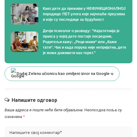
Како дете да преживи у НЕФУНКЦИОНАЛНОЈ
породици: ПЕТ улога које најчешће преузима
и које су последице за будућност
Дечји психолог о разводу: ”Најштетнија је
пракса у којој дете постаје посредник.
Родитељи кажу: „Реци мами“ или „Кажи
тати“. Чак и када порука није непријатна, дете
је може доживети као терет.”
Dodaj Zelenu učionicu kao omiljeni izvor na Google-u
Напишите одговор
Ваша адреса е-поште неће бити објављена.
Неопходна поља су
означена
*