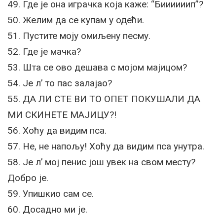
49. Где је она играчка која каже: “Биииииип”?
50. Желим да се купам у одећи.
51. Пустите моју омиљену песму.
52. Где је мачка?
53. Шта се ово дешава с мојом мајицом?
54. Је л’ то пас залајао?
55. ДА ЛИ СТЕ ВИ ТО ОПЕТ ПОКУШАЛИ ДА
МИ СКИНЕТЕ МАЈИЦУ?!
56. Хоћу да видим пса.
57. Не, не напољу! Хоћу да видим пса унутра.
58. Је л’ мој пенис још увек на свом месту?
Добро је.
59. Упишкио сам се.
60. Досадно ми је.