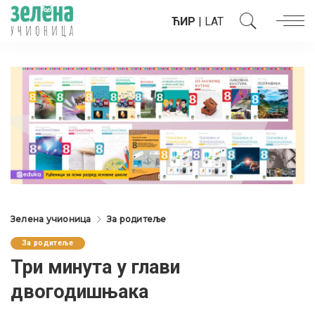
ЋИР
|
LAT
Зелена учионица
За родитеље
За родитеље
Три минута у глави
двогодишњака