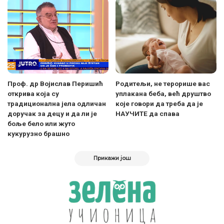
Проф. др Војислав Перишић
Родитељи, не терорише вас
открива која су
уплакана беба, већ друштво
традиционална јела одличан
које говори да треба да је
доручак за децу и да ли је
НАУЧИТЕ да спава
боље бело или жуто
кукурузно брашно
Прикажи још