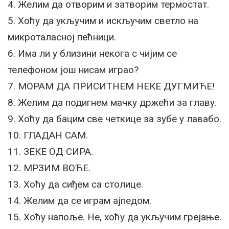
4. Желим да отворим и затворим термостат.
5. Хоћу да укључим и искључим светло на
микроталасној пећници.
6. Има ли у близини некога с чијим се
телефоном још нисам играо?
7. МОРАМ ДА ПРИСИТНЕМ НЕКЕ ДУГМИЋЕ!
8. Желим да подигнем мачку држећи за главу.
9. Хоћу да бацим све четкице за зубе у лавабо.
10. ГЛАДАН САМ.
11. ЗЕКЕ ОД СИРА.
12. МРЗИМ ВОЋЕ.
13. Хоћу да сиђем са столице.
14. Желим да се играм ајпедом.
15. Хоћу напоље. Не, хоћу да укључим грејање.