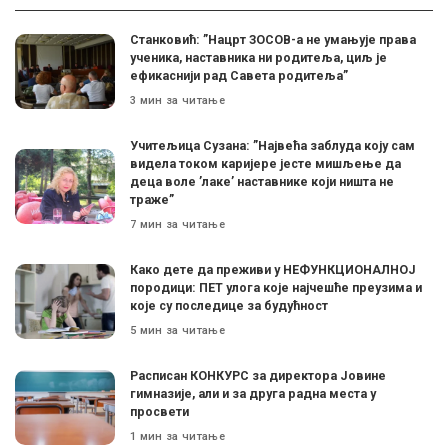
Станковић: ”Нацрт ЗОСОВ-а не умањује права
ученика, наставника ни родитеља, циљ је
ефикаснији рад Савета родитеља”
3 мин за читање
Учитељица Сузана: ”Највећа заблуда коју сам
видела током каријере јесте мишљење да
деца воле ’лаке’ наставнике који ништа не
траже”
7 мин за читање
Како дете да преживи у НЕФУНКЦИОНАЛНОЈ
породици: ПЕТ улога које најчешће преузима и
које су последице за будућност
5 мин за читање
Расписан КОНКУРС за директора Јовине
гимназије, али и за друга радна места у
просвети
1 мин за читање