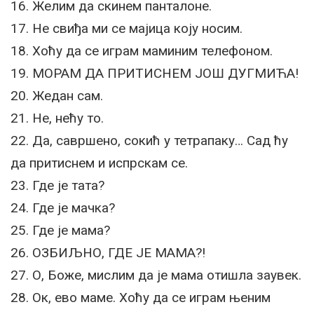
16. Желим да скинем панталоне.
17. Не свиђа ми се мајица коју носим.
18. Хоћу да се играм маминим телефоном.
19. МОРАМ ДА ПРИТИСНЕМ ЈОШ ДУГМИЋА!
20. Жедан сам.
21. Не, нећу то.
22. Да, савршено, сокић у тетрапаку… Сад ћу
да притиснем и испрскам се.
23. Где је тата?
24. Где је мачка?
25. Где је мама?
26. ОЗБИЉНО, ГДЕ ЈЕ МАМА?!
27. О, Боже, мислим да је мама отишла заувек.
28. Ок, ево маме. Хоћу да се играм њеним