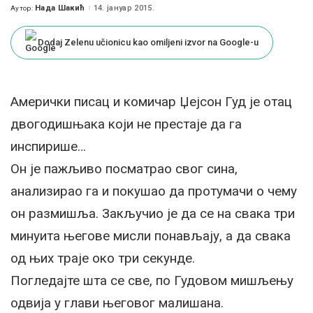
Нада Шакић
14. јануар 2015.
Аутор:
Posted
by
Dodaj Zelenu učionicu kao omiljeni izvor na Google-u
Амерички писац и комичар Џејсон Гуд је отац
двогодишњака који не престаје да га
инспирише…
Он је пажљиво посматрао свог сина,
анализирао га и покушао да протумачи о чему
он размишља. Закључио је да се на свака три
минуита његове мисли понављају, а да свака
од њих траје око три секунде.
Погледајте шта се све, по Гудовом мишљењу
одвија у глави његовог малишана.