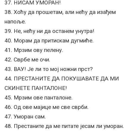
37. НИСАМ УМОРАН!
38. Хоћу да прошетам, али нећу да изађем
напоље.
39. Не, нећу ни да останем унутра!
40. Морам да притискам дугмиће.
41. Мрзим ову пелену.
42. Сврбе ме очи.
43. ВАУ! Је ли то мој ножни прст?
44. ПРЕСТАНИТЕ ДА ПОКУШАВАТЕ ДА МИ
СКИНЕТЕ ПАНТАЛОНЕ!
45. Мрзим ове панталоне.
46. Од ове мајице ме све сврби.
47. Уморан сам.
48. Престаните да ме питате јесам ли уморан.