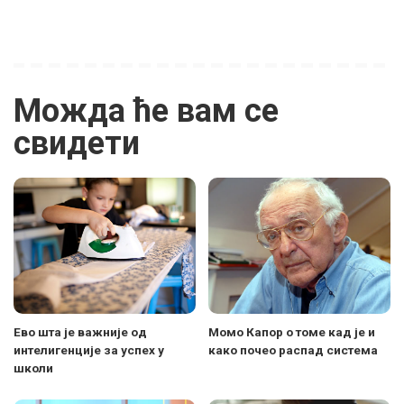
Можда ће вам се
свидети
Ево шта је важније од
Момо Капор о томе кад је и
интелигенције за успех у
како почео распад система
школи