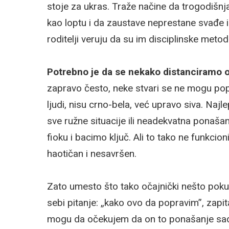
stoje za ukras. Traže načine da trogodišn
kao loptu i da zaustave neprestane svađe 
roditelji veruju da su im disciplinske meto
Potrebno je da se nekako distanciramo o
zapravo često, neke stvari se ne mogu popr
ljudi, nisu crno-bela, već upravo siva. Naj
sve ružne situacije ili neadekvatna ponaš
fioku i bacimo ključ. Ali to tako ne funkcio
haotičan i nesavršen.
Zato umesto što tako očajnički nešto poku
sebi pitanje: „kako ovo da popravim”, zapita
mogu da očekujem da on to ponašanje sad is