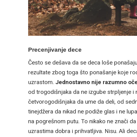
Precenjivanje dece
Često se dešava da se deca loše ponašaju 
rezultate zbog toga što ponašanje koje rod
uzrastom.
Jednostavno nije razumno oče
od trogodišnjaka da ne izgube strpljenje i ne
četvorogodišnjaka da ume da deli, od sed
tinejdžera da nikad ne podiže glas i ne lup
na pogrešnom putu. To nikako ne znači d
uzrastima dobra i prihvatljiva. Nisu. Ali dec