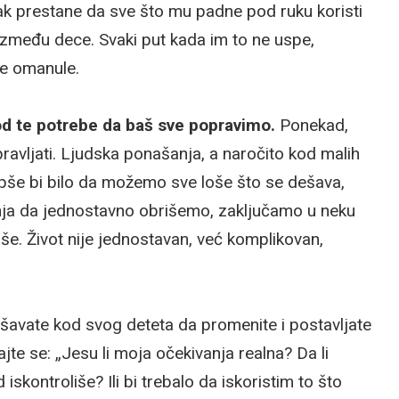
jak prestane da sve što mu padne pod ruku koristi
između dece. Svaki put kada im to ne uspe,
de omanule.
d te potrebe da baš sve popravimo.
Ponekad,
avljati. Ljudska ponašanja, a naročito kod malih
lepše bi bilo da možemo sve loše što se dešava,
anja da jednostavno obrišemo, zaključamo u neku
niše. Život nije jednostavan, već komplikovan,
šavate kod svog deteta da promenite i postavljate
jte se: „Jesu li moja očekivanja realna? Da li
kontroliše? Ili bi trebalo da iskoristim to što