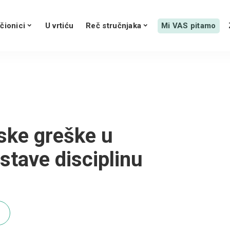
čionici
U vrtiću
Reč stručnjaka
Mi VAS pitamo
jske greške u
tave disciplinu