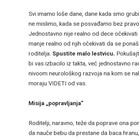
Svi imamo loše dane, dane kada smo grubi
ne mislimo, kada se posvađamo bez pravog
Jednostavno nije realno od dece očekivati 
manje realno od njih očekivati da se ponaša
roditelja.
Spustite malo lestvicu.
Pokušajt
bi vas izbacilo iz takta, već jednostavno r
nivoom neurološkog razvoja na kom se nalazi
moraju VIDETI od vas.
Misija „popravljanja”
Roditelji, naravno, teže da poprave ona p
da nauče bebu da prestane da baca hranu, 