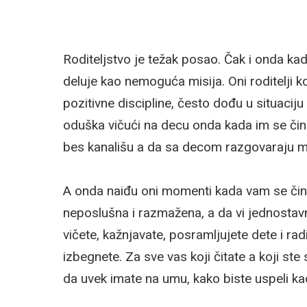
Roditeljstvo je težak posao. Čak i onda kad
deluje kao nemoguća misija. Oni roditelji koj
pozitivne discipline, često dođu u situaciju 
oduška vičući na decu onda kada im se čini
bes kanališu a da sa decom razgovaraju m
A onda naiđu oni momenti kada vam se čini
neposlušna i razmažena, a da vi jednostav
vičete, kažnjavate, posramljujete dete i rad
izbegnete. Za sve vas koji čitate a koji ste 
da uvek imate na umu, kako biste uspeli kao