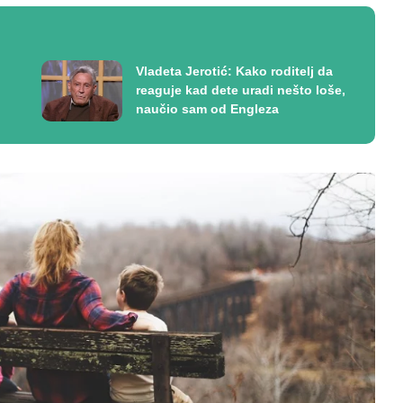
Vladeta Jerotić: Kako roditelj da
reaguje kad dete uradi nešto loše,
naučio sam od Engleza