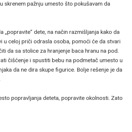
a mu skrenem pažnju umesto što pokušavam da
a „popravite” dete, na način razmišljanja kako da
 vi u celoj priči odrasla osoba, pomoći će da stvari
ti da sa stolice za hranjenje baca hranu na pod.
šati čišćenje i spustiti bebu na podmetač umesto u
jaka da ne dira skupe figurice. Bolje rešenje je da
.
esto popravljanja deteta, popravite okolnosti. Zato