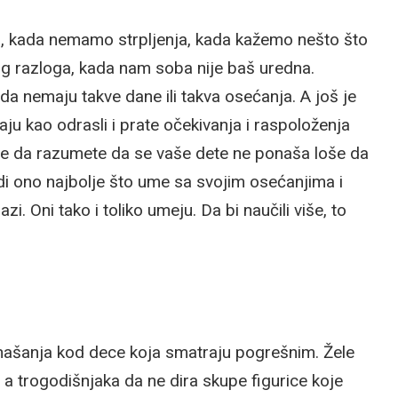
, kada nemamo strpljenja, kada kažemo nešto što
 razloga, kada nam soba nije baš uredna.
da nemaju takve dane ili takva osećanja. A još je
ju kao odrasli i prate očekivanja i raspoloženja
e da razumete da se vaše dete ne ponaša loše da
adi ono najbolje što ume sa svojim osećanjima i
. Oni tako i toliko umeju. Da bi naučili više, to
onašanja kod dece koja smatraju pogrešnim. Žele
a trogodišnjaka da ne dira skupe figurice koje