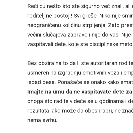
Reći ću nešto što ste sigurno već znali, al
roditelj ne postoji! Svi greše. Niko nije smi
neograničenu količinu strpljenja. Zato pres
većini slučajeva zapravo i nije do vas. Ni
vaspitavali dete, koje ste disciplinske meto
Bez obzira na to da li ste autoritaran rodite
usmeren na izgradnju emotivnih veza i empat
ispad besa. Ponašaće se onako kako smatra
Imajte na umu da ne vaspitavate dete za 
onoga što radite videće se u godinama i d
rezultata lako može da obeshrabri, ne znači 
nema svrhu.