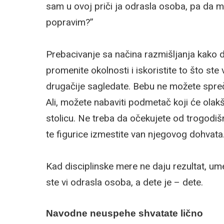
sam u ovoj priči ja odrasla osoba, pa d
popravim?”
Prebacivanje sa načina razmišljanja kako d
promenite okolnosti i iskoristite to što ste
drugačije sagledate. Bebu ne možete spreči
Ali, možete nabaviti podmetač koji će olak
stolicu. Ne treba da očekujete od trogodišn
te figurice izmestite van njegovog dohvata
Kad disciplinske mere ne daju rezultat, um
ste vi odrasla osoba, a dete je – dete.
Navodne neuspehe shvatate lično