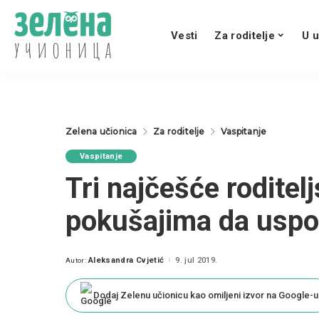
Vesti
Za roditelje
U u
Zelena učionica
Za roditelje
Vaspitanje
Vaspitanje
Tri najčešće roditel
pokušajima da uspos
Aleksandra Cvjetić
9. jul 2019.
Autor:
Posted
by
Dodaj Zelenu učionicu kao omiljeni izvor na Google-u