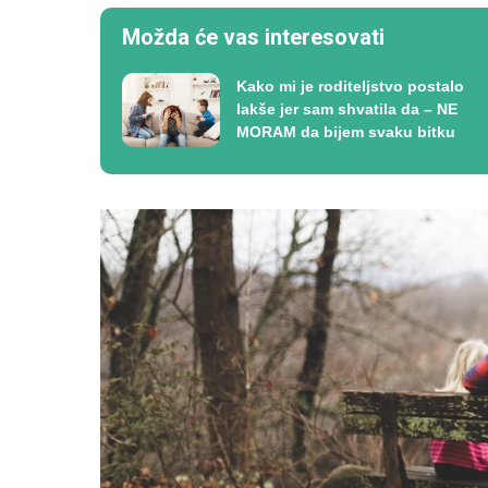
Možda će vas interesovati
Kako mi je roditeljstvo postalo
lakše jer sam shvatila da – NE
MORAM da bijem svaku bitku