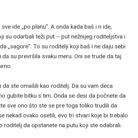
 sve ide „po planu”. A onda kada baš i n ide,
i su odarbali teži put – put nežnijeg roditeljstva i
da „sagore”. To su roditelji koji baš i ne daju sebi
 da su prevršila svaku meru. Oni se trude da taj
irno.
 da ste omašili kao roditelj. Da su vam deca
no gubite bitku s tim. Onda se desi da počnete da
ite sve ono što ste se pre toga toliko trudili da
se nekad ovako osetili, evo tri stvari koje bi trebalo
 roditelj da opstanete na putu koji ste odabrali.