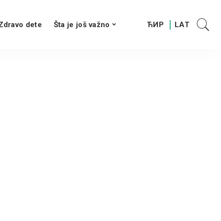
Zdravo dete
Šta je još važno