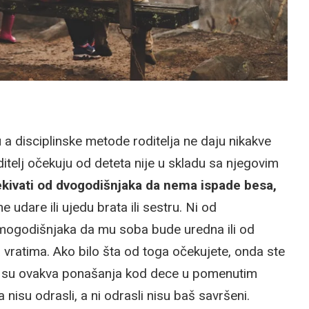
a disciplinske metode roditelja ne daju nikakve
itelj očekuju od deteta nije u skladu sa njegovim
kivati od dvogodišnjaka da nema ispade besa,
 udare ili ujedu brata ili sestru. Ni od
mogodišnjaka da mu soba bude uredna ili od
a vratima. Ako bilo šta od toga očekujete, onda ste
a su ovakva ponašanja kod dece u pomenutim
a nisu odrasli, a ni odrasli nisu baš savršeni.