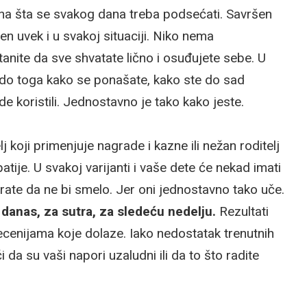
i na šta se svakog dana treba podsećati. Savršen
ren uvek i u svakoj situaciji. Niko nema
tanite da sve shvatate lično i osuđujete sebe. U
je do toga kako se ponašate, kako ste do sad
de koristili. Jednostavno je tako kako jeste.
lj koji primenjuje nagrade i kazne ili nežan roditelj
ije. U svakoj varijanti i vaše dete će nekad imati
te da ne bi smelo. Jer oni jednostavno tako uče.
danas, za sutra, za sledeću nedelju.
Rezultati
ecenijama koje dolaze. Iako nedostatak trenutnih
da su vaši napori uzaludni ili da to što radite