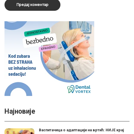
Најновије
Васпитачица о адаптацији на вртић: НИЈЕ крај