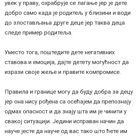
увек у праву, охрабрује се лагање јер је дете
добро само када је родитељ у близини и води
до злостављања друге деце јер таква деца
следе пример родитеља.
Уместо тога, поштедите дете негативних
ставова и емоција, дајте детету могућност да
изрази своје жеље и правите компромисе.
Правила и границе могу да буду добра за децу
јер она нису рођена са осећајем да препознају
одмах опасност и да знају шта им је чинити у
свакој ситуацији. Једини исправан начин да
науче јесте да науче од вас тако што ћете им