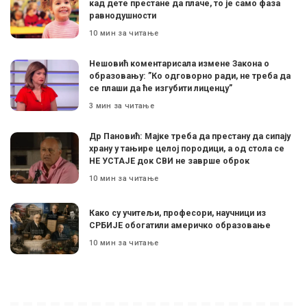
кад дете престане да плаче, то је само фаза
равнодушности
10 мин за читање
Нешовић коментарисала измене Закона о
образовању: ”Ко одговорно ради, не треба да
се плаши да ће изгубити лиценцу”
3 мин за читање
Др Пановић: Мајке треба да престану да сипају
храну у тањире целој породици, а од стола се
НЕ УСТАЈЕ док СВИ не заврше оброк
10 мин за читање
Како су учитељи, професори, научници из
СРБИЈЕ обогатили америчко образовање
10 мин за читање