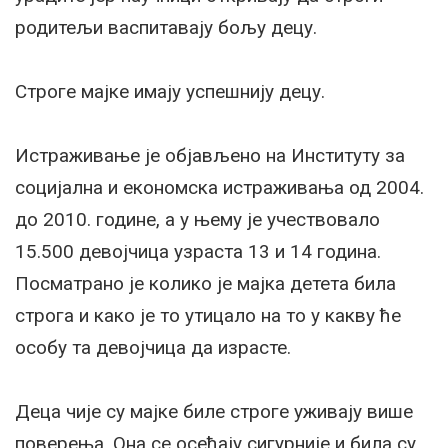
родитељи васпитавају бољу децу.
Строге мајке имају успешнију децу.
Истраживање је објављено на Институту за
социјална и економска истраживања од 2004.
до 2010. године, а у њему је учествовало
15.500 девојчица узраста 13 и 14 година.
Посматрано је колико је мајка детета била
строга и како је то утицало на то у какву ће
особу та девојчица да израсте.
Деца чије су мајке биле строге уживају више
поверења. Она се осећају сигурније и била су