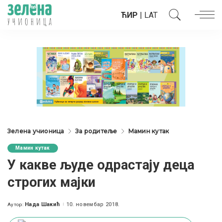
ЋИР
|
LAT
Зелена учионица
За родитеље
Мамин кутак
Мамин кутак
У какве људе одрастају деца
строгих мајки
Нада Шакић
10. новембар 2018.
Аутор:
Posted
by