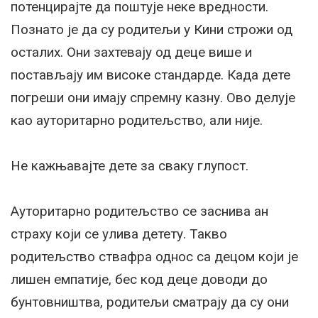
потенцирајте да поштује неке вредности.
Познато је да су родитељи у Кини строжи од
осталих. Они захтевају од деце више и
постављају им високе стандарде. Када дете
погреши они имају спремну казну. Ово делује
као ауторитарно родитељство, али није.
Не кажњавајте дете за сваку глупост.
Ауторитарно родитељство се заснива ан
страху који се улива детету. Такво
родитељство ствафра однос са децом који је
лишен емпатије, бес код деце доводи до
бунтовништва, родитељи сматрају да су они