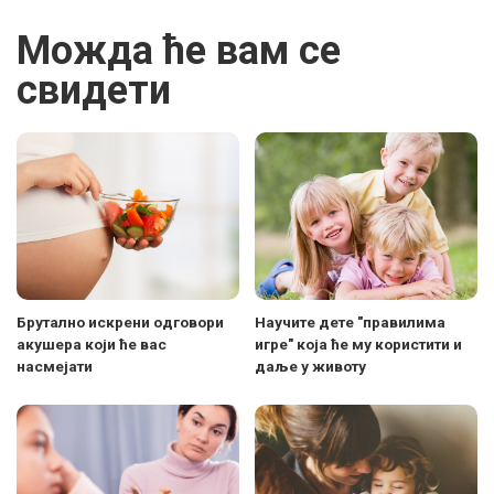
Можда ће вам се
свидети
Брутално искрени одговори
Научите дете "правилима
акушера који ће вас
игре" која ће му користити и
насмејати
даље у животу