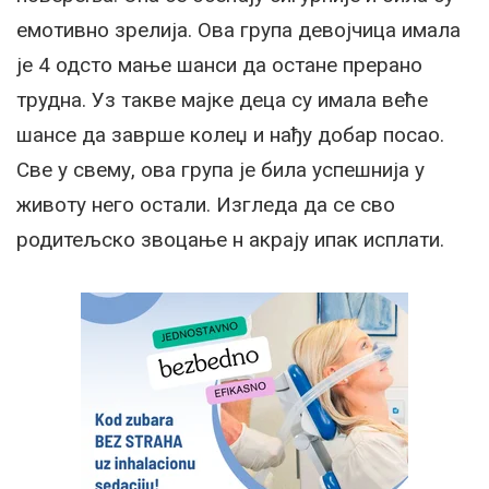
емотивно зрелија. Ова група девојчица имала
је 4 одсто мање шанси да остане прерано
трудна. Уз такве мајке деца су имала веће
шансе да заврше колеџ и нађу добар посао.
Све у свему, ова група је била успешнија у
животу него остали. Изгледа да се сво
родитељско звоцање н акрају ипак исплати.