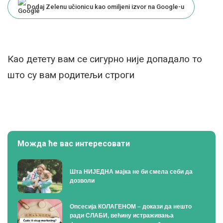
Dodaj Zelenu učionicu kao omiljeni izvor na Google-u
Као детету вам се сигурно није допадало то
што су вам родитељи строги
Можда ће вас интересовати
Шта НИЈЕДНА мајка не би смела себи да
дозволи
Опсесија КОЛАГЕНОМ – докази да нешто
ради СЛАБИ, већину истраживања