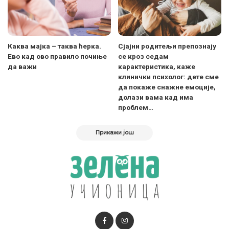
Каква мајка – таква ћерка.
Сјајни родитељи препознају
Ево кад ово правило почиње
се кроз седам
да важи
карактеристика, каже
клинички психолог: дете сме
да покаже снажне емоције,
долази вама кад има
проблем…
Прикажи још