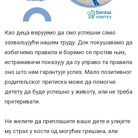
Као деца верујемо да смо успешни само
захваљујући нашем труду. Док покушавамо да
избегнемо правила и боримо се против њих,
истраживачи показују да су управо та правила
оно што нам гарантује успех. Мало позитивног
родитељског притиска може да помогне
детету да буде успешно у животу, али не треба
претеривати.
Не желите да преплашите ваше дете и улијете
му страх у кости од могућих грешака, али