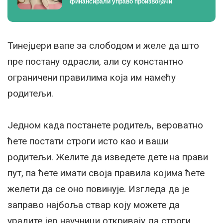
финансирали управо произвођачи
Тинејџери вапе за слободом и желе да што
пре постану одрасли, али су константно
ограничени правилима која им намећу
родитељи.
Једном када постанете родитељ, вероватно
ћете постати строги исто као и ваши
родитељи. Желите да изведете дете на прави
пут, па ћете имати своја правила којима ћете
желети да се оно повинује. Изгледа да је
заправо најбоља ствар коју можете да
урадите јер научници откривају да строги