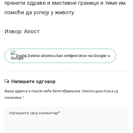
пренети здраве и емотивне границе и тиме им
помоћи да успеју у животу.
Извор: Апост
Dodaj Zelenu učionicu kao omiljeni izvor na Google-u
Напишите одговор
Ваша адреса е-поште неће бити објављена.
Неопходна поља су
означена
*