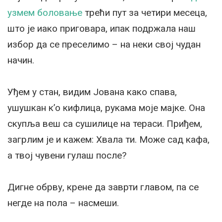
узмем боловање
трећи пут за четири месеца,
што је иако приговара, ипак подржала наш
избор да се преселимо – на неки свој чудан
начин.
Уђем у стан, видим Јована како спава,
ушушкан к’о кифлица, рукама моје мајке. Она
скупља веш са сушилице на тераси. Приђем,
загрлим је и кажем: Хвала ти. Може сад кафа,
а твој чувени гулаш после?
Дигне обрву, крене да заврти главом, па се
негде на пола – насмеши.