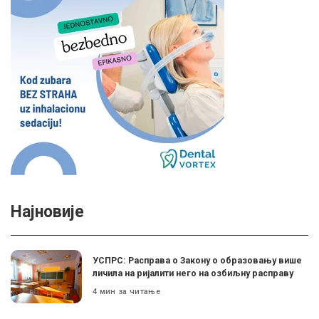
Најновије
УСПРС: Расправа о Закону о образовању више
личила на ријалити него на озбиљну расправу
4 мин за читање