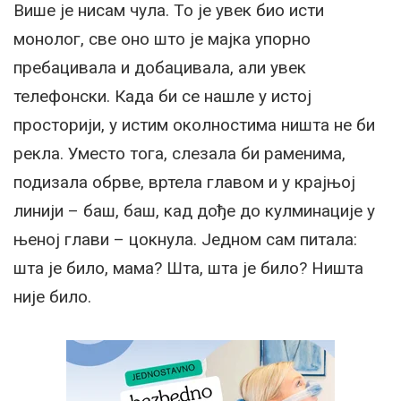
Више је нисам чула. То је увек био исти
монолог, све оно што је мајка упорно
пребацивала и добацивала, али увек
телефонски. Када би се нашле у истој
просторији, у истим околностима ништа не би
рекла. Уместо тога, слезала би раменима,
подизала обрве, вртела главом и у крајњој
линији – баш, баш, кад дође до кулминације у
њеној глави – цокнула. Једном сам питала:
шта је било, мама? Шта, шта је било? Ништа
није било.