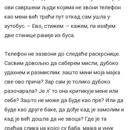
ови савршени људи којима не звони телефон
као мени већ трећи пут откад сам ушла у
аутобус. – Ево, стижем. – кажем, па изађем
две станице раније из буса.
Телефон не зазвони до следеће раскрснице.
Сасвим довољно да саберем мисли, дубоко
удахнем и размислим: зашто мени моја мајка
све ово прича? Зар сам је толико дубоко
разочарала? Је л’ то она критикује мене или
себе? Зашто не може да буде као пре? Или да
буде као друге баке, да дође кад је замолим и
кад је већ дошла да не звоца? Где је та
срећна слика на којој су баба, мајка и унук