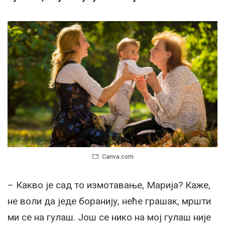
Canva.com
– Какво је сад то измотавање, Марија? Каже,
не воли да једе боранију, неће грашак, мршти
ми се на гулаш. Још се нико на мој гулаш није