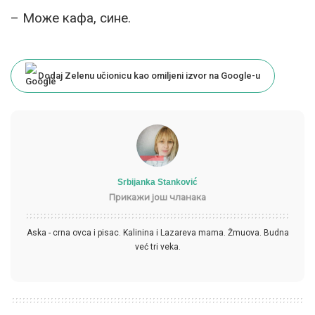
– Може кафа, сине.
Dodaj Zelenu učionicu kao omiljeni izvor na Google-u
Srbijanka Stanković
Прикажи још чланака
Aska - crna ovca i pisac. Kalinina i Lazareva mama. Žmuova. Budna
već tri veka.