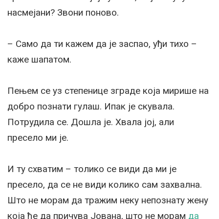
насмејани? Звони поново.
– Само да ти кажем да је заспао, уђи тихо –
каже шапатом.
Пењем се уз степенице зграде која мирише на
добро познати гулаш. Ипак је скувала.
Потрудила се. Дошла је. Хвала јој, али
пресело ми је.
И ту схватим – толико се види да ми је
пресело, да се не види колико сам захвална.
Што не морам да тражим неку непознату жену
која ће да причува Јована, што не морам
да