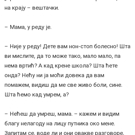
на крају – вештачки.
– Мама, у реду је.
– Није у реду! Дете вам нон-стоп болесно! Шта
ви мислите, да то може тако, мало мало, па
нема вртић? А кад крене школа? Шта ћете
онда? Нећу ни ја моћи довека да вам
помажем, видиш да ме све живо боли, сине.
Шта ћемо кад умрем, а?
– Нећеш да умреш, мама. – кажем и видим
благу нелагоду на лицу путника око мене.
Запитам се, воде ли и они овакве разговоре,