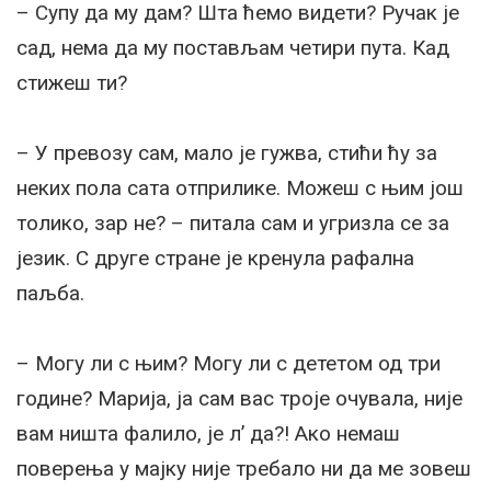
– Супу да му дам? Шта ћемо видети? Ручак је
сад, нема да му постављам четири пута. Кад
стижеш ти?
– У превозу сам, мало је гужва, стићи ћу за
неких пола сата отприлике. Можеш с њим још
толико, зар не? – питала сам и угризла се за
језик. С друге стране је кренула рафална
паљба.
– Могу ли с њим? Могу ли с дететом од три
године? Марија, ја сам вас троје очувала, није
вам ништа фалило, је л’ да?! Ако немаш
поверења у мајку није требало ни да ме зовеш