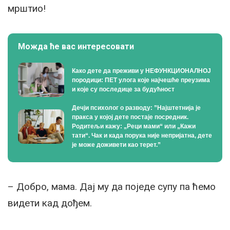
мрштио!
Можда ће вас интересовати
Како дете да преживи у НЕФУНКЦИОНАЛНОЈ
породици: ПЕТ улога које најчешће преузима
и које су последице за будућност
Дечји психолог о разводу: ”Најштетнија је
пракса у којој дете постаје посредник.
Родитељи кажу: „Реци мами“ или „Кажи
тати“. Чак и када порука није непријатна, дете
је може доживети као терет.”
– Добро, мама. Дај му да поједе супу па ћемо
видети кад дођем.