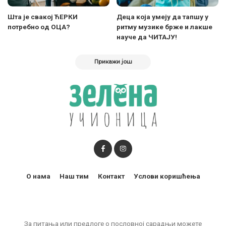
Шта је свакој ЋЕРКИ
Деца која умеју да тапшу у
потребно од ОЦА?
ритму музике брже и лакше
науче да ЧИТАЈУ!
Прикажи још
О нама
Наш тим
Контакт
Услови коришћења
За питања или предлоге о пословној сарадњи можете