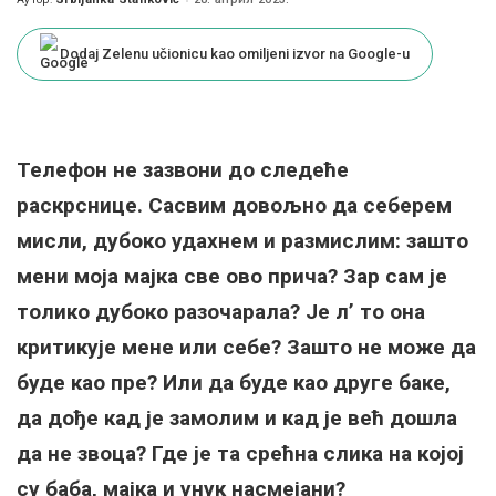
Posted
by
Dodaj Zelenu učionicu kao omiljeni izvor na Google-u
Телефон не зазвони до следеће
раскрснице. Сасвим довољно да себерем
мисли, дубоко удахнем и размислим: зашто
мени моја мајка све ово прича? Зар сам је
толико дубоко разочарала? Је л’ то она
критикује мене или себе? Зашто не може да
буде као пре? Или да буде као друге баке,
да дође кад је замолим и кад је већ дошла
да не звоца? Где је та срећна слика на којој
су баба, мајка и унук насмејани?