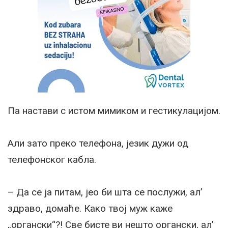
Па настави с истом мимиком и гестикулацијом.
Али зато преко телефона, језик дужи од
телефонског кабла.
– Да се ја питам, јео би шта се послужи, ал’
здраво, домаће. Како твој муж каже
„органски“?! Све бисте ви нешто органски, ал’