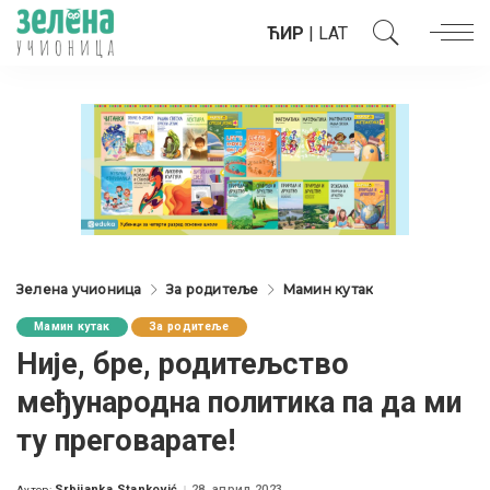
ЋИР
|
LAT
Зелена учионица
За родитеље
Мамин кутак
Мамин кутак
За родитеље
Није, бре, родитељство
међународна политика па да ми
ту преговарате!
Srbijanka Stanković
28. април 2023.
Аутор: