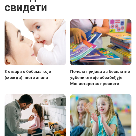
свидети
3 ствари о бебама које
Почела пријава за бесплатне
(можда) нисте знали
уџбенике које обезбеђује
Министарство просвете