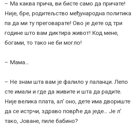
– Ма каква прича, ви бисте само да причате!
Није, бре, родитељство међународна политика
па да ми ту преговарате! Ово је дете од три
године што вам диктира живот! Код мене,
богами, то тако не би могло!
– Мама…
– Не знам шта вам је фалило у паланци. Лепо
сте имали и где да живите и шта да радите.
Није велика плата, ал’ оно, дете има двориште
да се истрчи, здраво поврће да једе… Је л’
тако, Јоване, пиле бабино?