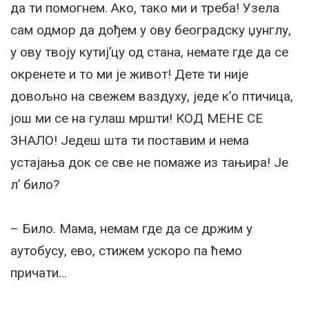
да ти помогнем. Ако, тако ми и треба! Узела
сам одмор да дођем у ову београдску џунглу,
у ову твоју кутиј’цу од стана, немате где да се
окренете и то ми је живот! Дете ти није
довољно на свежем ваздуху, једе к’о птичица,
још ми се на гулаш мршти! КОД МЕНЕ СЕ
ЗНАЛО! Једеш шта ти поставим и нема
устајања док се све не помаже из тањира! Је
л’ било?
– Било. Мама, немам где да се држим у
аутобусу, ево, стижем ускоро па ћемо
причати…