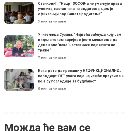
Станковић: ”Нацрт ЗОСОВ-а не умањује права
ученика, наставника ни родитеља, циљ је
ефикаснији рад Савета родитеља”
3 мин за читање
Учитељица Сузана: ”Највећа заблуда коју сам
видела током каријере јесте мишљење да
деца воле ’лаке’ наставнике који ништа не
траже”
7 мин за читање
Како дете да преживи у НЕФУНКЦИОНАЛНОЈ
породици: ПЕТ улога које најчешће преузима и
које су последице за будућност
5 мин за читање
Можда ће вам се