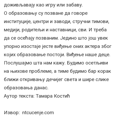
доживљавају као игру или забаву.
О образовању су позване да говоре
институције, центри и заводи, стручни тимови,
медији, родитељи и наставници, сви. И треба
да се осећају позваним. Једино што још увек
упорно изостаје јесте виђење оних актера због
којих образовање постоји. Виђење наше деце.
Послушајмо шта нам кажу. Будимо осетљиви
на њихове проблеме, а тиме будимо бар корак
ближи откривању дечијег света и шире слике
образовања данас.
Аутор текста: Тамара Костић
Извор: ntcucenje.com