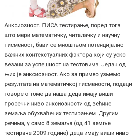
Анксиозност. ПИСА тестирање, поред тога
што мери математичку, читалачку и научну
писменост, бави се мноштвом потенцијално
важних контекстуалних фактора који су уско
везани за успешност на тестовима. Један од
њих је анксиозност. Ако за пример узмемо
резултате на математичкој писмености, подаци
говоре о томе да наша деца имају виши
просечни ниво анксиозности од већине
земаља обухваћених тестирањем. Другим
речима, у само 8 земаља (од 41 земље
тестиране 2009.године) деца имају виши ниво