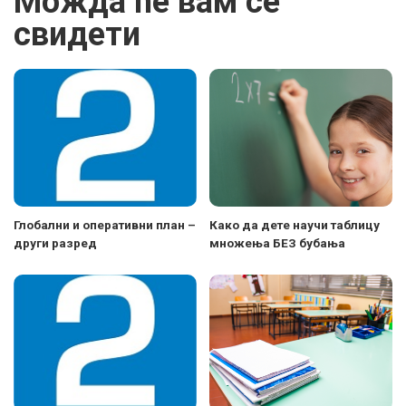
Можда ће вам се
свидети
Глобални и оперативни план –
Како да дете научи таблицу
други разред
множења БЕЗ бубања