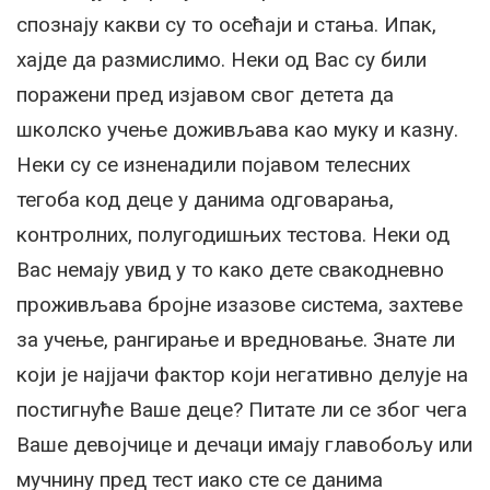
спознају какви су то осећаји и стања. Ипак,
хајде да размислимо. Неки од Вас су били
поражени пред изјавом свог детета да
школско учење доживљава као муку и казну.
Неки су се изненадили појавом телесних
тегоба код деце у данима одговарања,
контролних, полугодишњих тестова. Неки од
Вас немају увид у то како дете свакодневно
проживљава бројне изазове система, захтеве
за учење, рангирање и вредновање. Знате ли
који је најјачи фактор који негативно делује на
постигнуће Ваше деце? Питате ли се због чега
Ваше девојчице и дечаци имају главобољу или
мучнину пред тест иако сте се данима