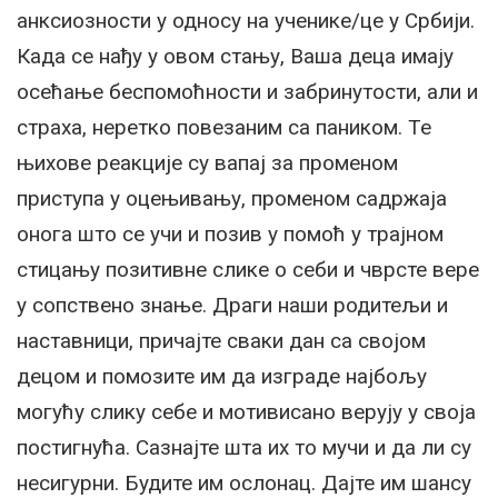
анксиозности у односу на ученике/це у Србији.
Када се нађу у овом стању, Ваша деца имају
осећање беспомоћности и забринутости, али и
страха, неретко повезаним са паником. Те
њихове реакције су вапај за променом
приступа у оцењивању, променом садржаја
онога што се учи и позив у помоћ у трајном
стицању позитивне слике о себи и чврсте вере
у сопствено знање. Драги наши родитељи и
наставници, причајте сваки дан са својом
децом и помозите им да изграде најбољу
могућу слику себе и мотивисано верују у своја
постигнућа. Сазнајте шта их то мучи и да ли су
несигурни. Будите им ослонац. Дајте им шансу