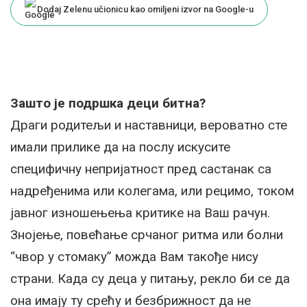
Dodaj Zelenu učionicu kao omiljeni izvor na Google-u
Зашто је подршка деци битна?
Драги родитељи и наставници, вероватно сте
имали прилике да на послу искусите
специфичну непријатност пред састанак са
надређенима или колегама, или рецимо, током
јавног изношењења критике на Ваш рачун.
Знојење, повећање срчаног ритма или болни
“чвор у стомаку” можда Вам такође нису
страни. Када су деца у питању, рекло би се да
она имају ту срећу и безбрижност да не