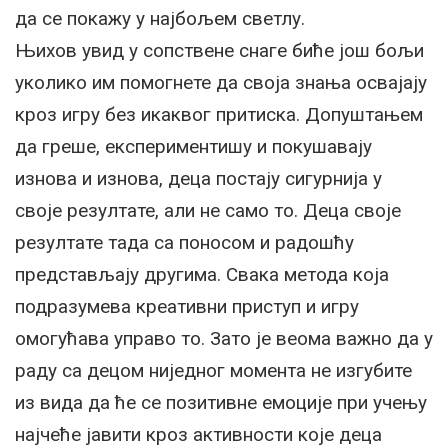
да се покажу у најбољем светлу.
Њихов увид у сопствене снаге биће још бољи
уколико им помогнете да своја знања освајају
кроз игру без икаквог притиска. Допуштањем
да греше, експериментишу и покушавају
изнова и изнова, деца постају сигурнија у
своје резултате, али не само то. Деца своје
резултате тада са поносом и радошћу
представљају другима. Свака метода која
подразумева креативни приступ и игру
омогућава управо то. Зато је веома важно да у
раду са децом ниједног момента не изгубите
из вида да ће се позитивне емоције при учењу
најчеће јавити кроз активности које деца