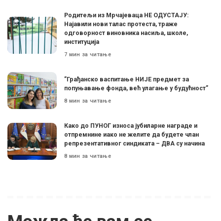
Родитељи из Мрчајеваца НЕ ОДУСТАЈУ:
Најавили нови талас протеста, траже
одговорност виновника насиља, школе,
институција
7 мин за читање
”Грађанско васпитање НИЈЕ предмет за
попуњавање фонда, већ улагање у будућност”
8 мин за читање
Како до ПУНОГ износа јубиларне награде и
отпремнине иако не желите да будете члан
репрезентативног синдиката – ДВА су начина
8 мин за читање