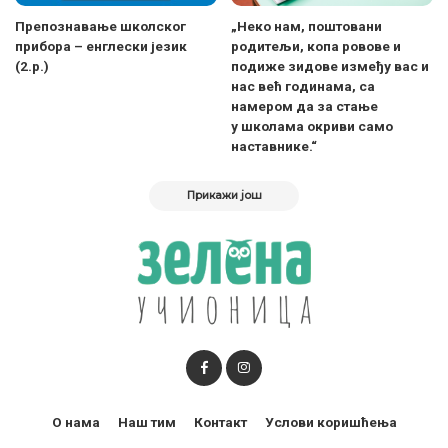
Препознавање школског
„Неко нам, поштовани
прибора – енглески језик
родитељи, копа ровове и
(2.р.)
подиже зидове између вас и
нас већ годинама, са
намером да за стање
у школама окриви само
наставнике.“
Прикажи још
О нама
Наш тим
Контакт
Услови коришћења