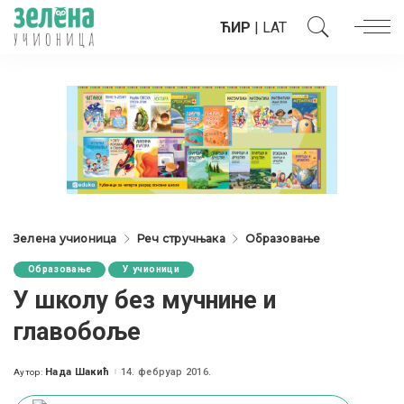
ЋИР
|
LAT
Зелена учионица
Реч стручњака
Образовање
Образовање
У учионици
У школу без мучнине и
главобоље
Нада Шакић
14. фебруар 2016.
Аутор:
Posted
by