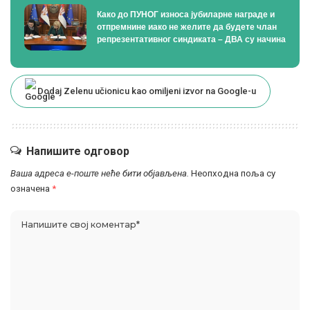
Како до ПУНОГ износа јубиларне награде и
отпремнине иако не желите да будете члан
репрезентативног синдиката – ДВА су начина
Dodaj Zelenu učionicu kao omiljeni izvor na Google-u
Напишите одговор
Ваша адреса е-поште неће бити објављена.
Неопходна поља су
означена
*