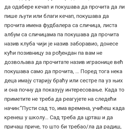
да одабере кечап и покушава да прочита да ли
пише љути или благи кечап, покушава да
прочита имена фудбалера са сличица, листа
албум са сличицама па покушава да прочита
назив клуба чији је назив заборавио, донесе
кући позивницу за рођендан па вам не
дозвољава да прочитате назив играонице већ
покушава само да прочита, … Поред тога нека
деца имају старију браћу или сестре па уз њих
и она почну да показују интересовање. Када то
приметите не треба да реагујете на следећи
начин:“Пусти сад то, има времена, учићеш када
кренеш у школу… Сад треба да црташ и да
причаш приче, то што би требао/ла да радиш,