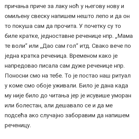
причања приче за лаку ноћ у његову нову и
омиљену свеску напишем нешто лепо и да он
то покуша сам да прочита. У почетку су то
биле кратке, једноставне реченице нпр. „Мама
те воли“ или „Дао сам гол“ итд. Свако вече по
једна кратка реченица. Временом како је
напредовао писала сам дуже реченице нпр.
Поносни смо на тебе. То је постао наш ритуал
у коме смо обоје уживали. Било је дана када
му није било до читања јер је исувише уморан
или болестан, али дешавало се и да ме
подсећа ако случајно заборавим да напишем
реченицу.