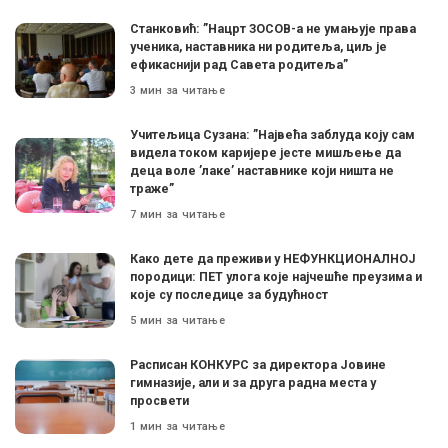
Станковић: ”Нацрт ЗОСОВ-а не умањује права
ученика, наставника ни родитеља, циљ је
ефикаснији рад Савета родитеља”
3 мин за читање
Учитељица Сузана: ”Највећа заблуда коју сам
видела током каријере јесте мишљење да
деца воле ’лаке’ наставнике који ништа не
траже”
7 мин за читање
Како дете да преживи у НЕФУНКЦИОНАЛНОЈ
породици: ПЕТ улога које најчешће преузима и
које су последице за будућност
5 мин за читање
Расписан КОНКУРС за директора Јовине
гимназије, али и за друга радна места у
просвети
1 мин за читање