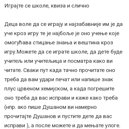
Играјте се школе, квиза и слично
Деца воле да се играју и најзабавније им је да
уче кроз игру те је најбоље је оно учење које
омогућава стицање знања и вештина кроз
игру.Можете да се играте школе, да дете буде
учитељ или учитељица и посматра како ви
читате. Сваки пут када тачно прочитате оно
треба да вам удари печат или напише знак
плус црвеном хемијском, а када погрешите
оно треба да вас исправи и каже како треба
(нпр. ако пише Душаном ви намерно
прочитајте Душанов и пустите дете да вас
исправи ), а после можете и да мењате улоге.