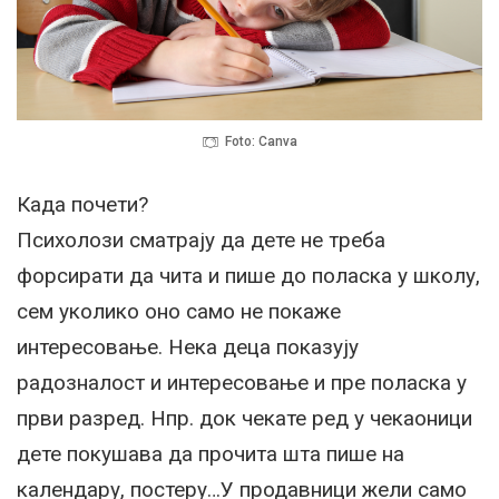
Foto: Canva
Када почети?
Психолози сматрају да дете не треба
форсирати да чита и пише до поласка у школу,
сем уколико оно само не покаже
интересовање. Нека деца показују
радозналост и интересовање и пре поласка у
први разред. Нпр. док чекате ред у чекаоници
дете покушава да прочита шта пише на
календару, постеру…У продавници жели само