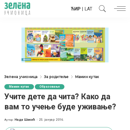
ЋИР
|
LAT
Зелена учионица
За родитеље
Мамин кутак
Мамин кутак
Образовање
Учите дете да чита? Како да
вам то учење буде уживање?
Нада Шакић
25. јануар 2016.
Аутор:
Posted
by