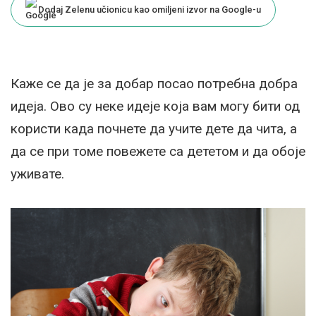
Dodaj Zelenu učionicu kao omiljeni izvor na Google-u
Каже се да је за добар посао потребна добра
идеја. Ово су неке идеје која вам могу бити од
користи када почнете да учите дете да чита, а
да се при томе повежете са дететом и да обоје
уживате.