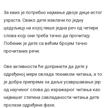
За квиз је потребно најмање двоје деце истог
узраста. Свако дете извлачи по једну
цедуљицу на којој пише једна реч од четири
слова коју они треба тачно да прочитају.
Побеник је дете са већим бројем тачно
прочитаних речи.
Ове активности ће допринети да дете у
одређеној мери овлада техником читања, а то
је добра припрема за даље усавршавање јер
од наученог слова до изражајног читања као
највишег степена савладаности читања дете
пролази одређене фазе.