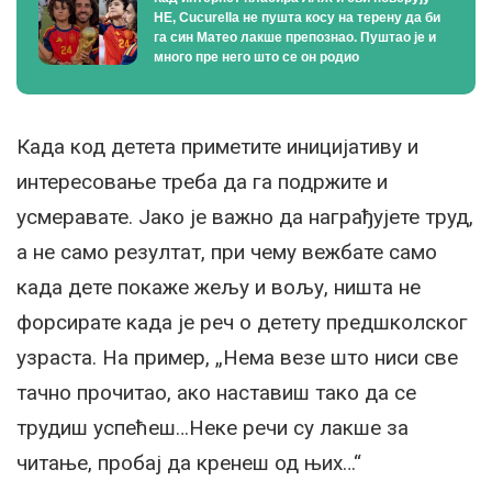
НЕ, Cucurella не пушта косу на терену да би
га син Матео лакше препознао. Пуштао је и
много пре него што се он родио
Када код детета приметите иницијативу и
интересовање треба да га подржите и
усмеравате. Јако је важно да награђујете труд,
а не само резултат, при чему вежбате само
када дете покаже жељу и вољу, ништа не
форсирате када је реч о детету предшколског
узраста. На пример, „Нема везе што ниси све
тачно прочитао, ако наставиш тако да се
трудиш успећеш…Неке речи су лакше за
читање, пробај да кренеш од њих…“