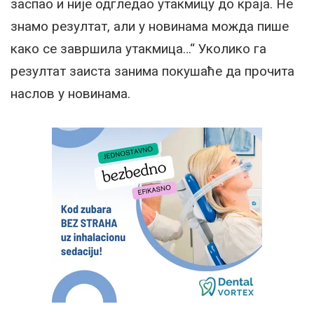
заспао и није одгледао утакмицу до краја. Не
знамо резултат, али у новинама можда пише
како се завршила утакмица…“ Уколико га
резултат заиста занима покушаће да прочита
наслов у новинама.