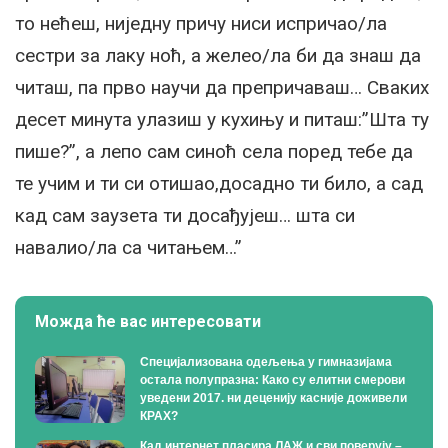
то нећеш, ниједну причу ниси испричао/ла
сестри за лаку ноћ, а желео/ла би да знаш да
читаш, па прво научи да препричаваш… Сваких
десет минута улазиш у кухињу и питаш:”Шта ту
пише?”, а лепо сам синоћ села поред тебе да
те учим и ти си отишао,досадно ти било, а сад
кад сам заузета ти досађујеш… шта си
навалио/ла са читањем…”
Можда ће вас интересовати
Специјализована одељења у гимназијама
остала полупразна: Како су елитни смерови
уведени 2017. ни деценију касније доживели
КРАХ?
Кад интернет пласира ЛАЖ и сви поверују –