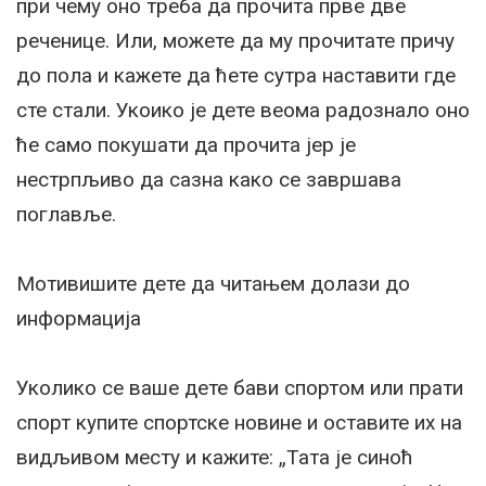
при чему оно треба да прочита прве две
реченице. Или, можете да му прочитате причу
до пола и кажете да ћете сутра наставити где
сте стали. Укоико је дете веома радознало оно
ће само покушати да прочита јер је
нестрпљиво да сазна како се завршава
поглавље.
Мотивишите дете да читањем долази до
информација
Уколико се ваше дете бави спортом или прати
спорт купите спортске новине и оставите их на
видљивом месту и кажите: „Тата је синоћ