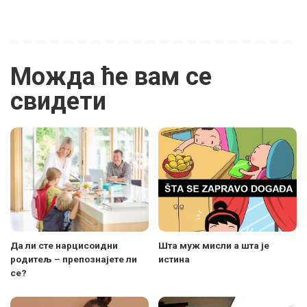
Можда ће вам се
свидети
Да ли сте нарцисоидни
Шта муж мисли а шта је
родитељ – препознајете ли
истина
се?