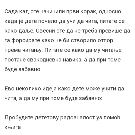
Сада кад сте начинили први корак, односно
када је дете почело да учи да чита, питате се
како даље. Свесни сте да не треба превише да
га форсирате како не би створило отпор
према читању. Питате се како да му читање
постане свакодневна навика, а да при томе
буде забавно.
Ево неколико идеја како дете може учити да
чита, а да му при томе буде забавно:
Пробудите дететову радозналост уз помоћ
књига