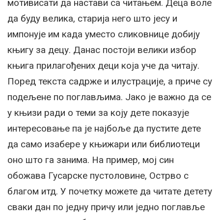
мотивисати да настави са читањем. Деца воле
да буду велика, старија него што јесу и
импонује им када уместо сликовнице добију
књигу за децу. Данас постоји велики избор
књига прилагођених деци која уче да читају.
Поред текста садрже и илустрације, а приче су
подељене по поглављима. Јако је важно да се
у књизи ради о теми за коју дете показује
интересовање па је најбоље да пустите дете
да само изабере у књижари или библиотеци
оно што га занима. На пример, мој син
обожава Гусарске пустоловине, Острво с
благом итд. У почетку можете да читате детету
сваки дан по једну причу или једно поглавље