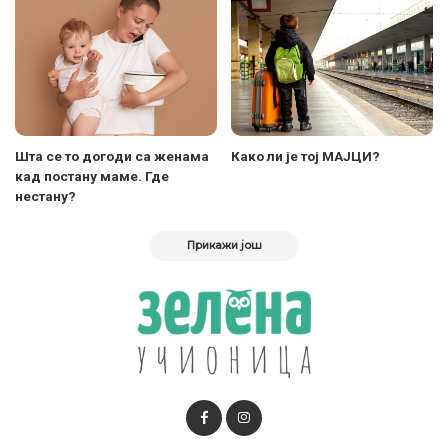
Шта се то догоди са женама
Како ли је тој МАЈЦИ?
кад постану маме. Где
нестану?
Прикажи још