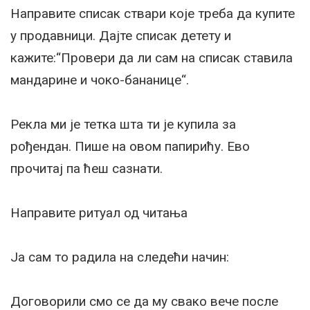
Направите списак ствари које треба да купите
у продавници. Дајте списак детету и
кажите:“Провери да ли сам на списак ставила
мандарине и чоко-бананице“.
Рекла ми је тетка шта ти је купила за
рођендан. Пише на овом папирићу. Ево
прочитај па ћеш сазнати.
Направите ритуал од читања
Ја сам то радила на следећи начин:
Договорили смо се да му свако вече после