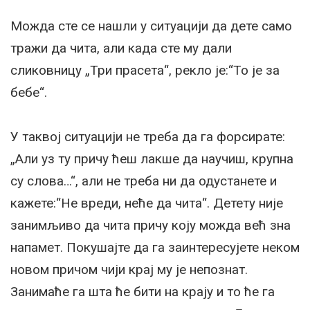
Можда сте се нашли у ситуацији да дете само
тражи да чита, али када сте му дали
сликовницу „Три прасета“, рекло је:“То је за
бебе“.
У таквој ситуацији не треба да га форсирате:
„Али уз ту причу ћеш лакше да научиш, крупна
су слова…“, али не треба ни да одустанете и
кажете:“Не вреди, неће да чита“. Детету није
занимљиво да чита причу коју можда већ зна
напамет. Покушајте да га заинтересујете неком
новом причом чији крај му је непознат.
Занимаће га шта ће бити на крају и то ће га