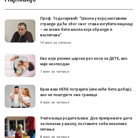
Проф. Тодосијевић: ”Школа у којој наставник
страхује да ће због свог става изгубити лиценцу
– не може бити школа која образује и
васпитава”
14 мин за читање
Ево које ризике царски рез носи за ДЕТЕ, ако
није неопходан
7 мин за читање
Брак вам НЕЋЕ потрајати (или неће бити добар),
ако не поштујете ове границе
4 мин за читање
Учитељица родитељима: Док припремате дете
за полазак у школу, поставите себи неколико
питања
8 мин за читање