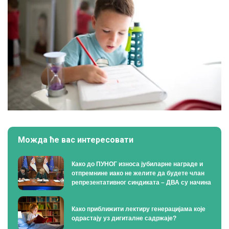
Можда ће вас интересовати
Како до ПУНОГ износа јубиларне награде и
отпремнине иако не желите да будете члан
репрезентативног синдиката – ДВА су начина
Како приближити лектиру генерацијама које
одрастају уз дигиталне садржаје?