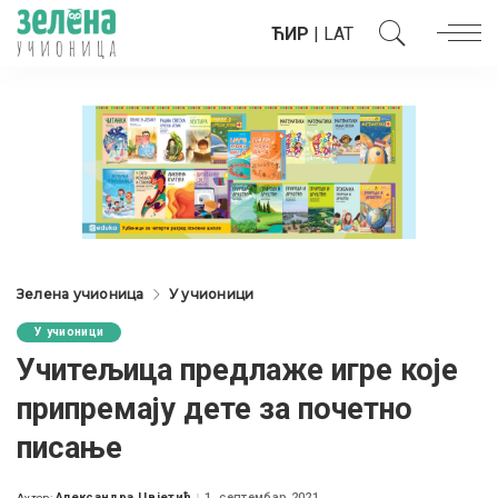
ЋИР
|
LAT
Зелена учионица
У учионици
У учионици
Учитељица предлаже игре које
припремају дете за почетно
писање
Александра Цвјетић
1. септембар 2021.
Аутор: