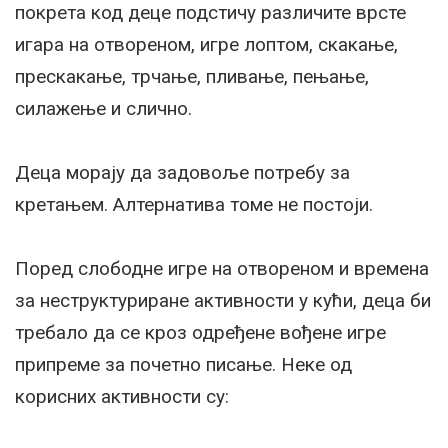
покрета код деце подстичу различите врсте
игара на отвореном, игре лоптом, скакање,
прескакање, трчање, пливање, пењање,
силажење и слично.
Деца морају да задовоље потребу за
кретањем. Алтернатива томе не постоји.
Поред слободне игре на отвореном и времена
за неструктуриране активности у кући, деца би
требало да се кроз одређене вођене игре
припреме за почетно писање. Неке од
корисних активности су: