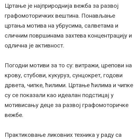
Цртање је најприроднија вежба за развој
графомоторичких вештина.
Понављање
цртања мотива на убрусима, салветама и
сличним површинама захтева концентрацију и
одлична је активност.
Погодни мотиви за то су: витражи, црепови на
крову, стубови, кукуруз, сунцокрет, годови
дрвета, чипке, ћилими.
Цртање ћилима и чипке
су се показали као идеалан подстицај у
мотивисању деце за развој графомоторичке
вежбе.
Практиковање ликовних техника у раду са