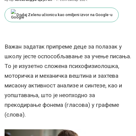
Posted
by
Dodaj Zelenu učionicu kao omiljeni izvor na Google-u
Важан задатак припреме деце за полазак у
школу јесте оспособљавање за учење писања.
То је изузетно сложена психофизиолошка,
моторичка и механичка вештина и захтева
мисаону активност анализе и синтезе, као и
уопштавања, што је неопходно за
прекодирање фонема (гласова) у графеме
(слова).