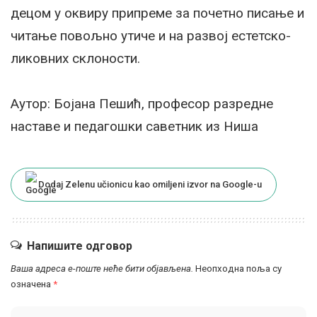
децом у оквиру припреме за почетно писање и
читање повољно утиче и на развој естетско-
ликовних склоности.
Аутор: Бојана Пешић, професор разредне
наставе и педагошки саветник из Ниша
Dodaj Zelenu učionicu kao omiljeni izvor na Google-u
Напишите одговор
Ваша адреса е-поште неће бити објављена.
Неопходна поља су
означена
*