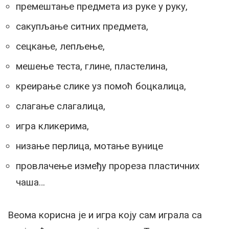
премештање предмета из руке у руку,
сакупљање ситних предмета,
сецкање, лепљење,
мешење теста, глине, пластелина,
креирање слике уз помоћ боцкалица,
слагање слагалица,
игра кликерима,
низање перлица, мотање вунице
провлачење између прореза пластичних
чаша…
Веома корисна је и игра коју сам играла са