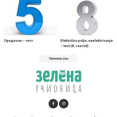
Предлози – тест
Električno polje, naelektrisanje
– test (8. razred)
Прикажи још