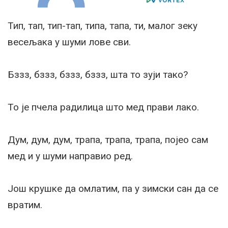
Тип, тап, тип-тап, типа, тапа, ти, малог зеку
весељака у шуми лове сви.
Бззз, бззз, бззз, бззз, шта то зуји тако?
То је пчела радилица што мед прави лако.
Дум, дум, дум, трапа, трапа, трапа, појео сам
мед и у шуми направио ред.
Још крушке да омлатим, па у зимски сан да се
вратим.