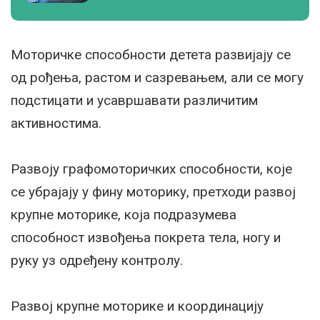
Моторичке способности детета развијају се
од рођења, растом и сазревањем, али се могу
подстицати и усавршавати различитим
активностима.
Развоју графомоторичких способности, које
се убрајају у фину моторику, претходи развој
крупне моторике, која подразумева
способност извођења покрета тела, ногу и
руку уз одређену контролу.
Развој крупне моторике и координацију