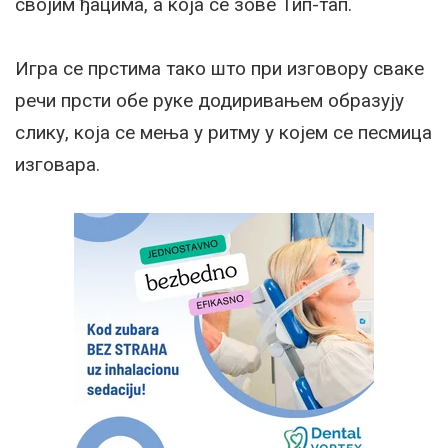
својим ђацима, а која се зове
Тип-тап.
Игра се прстима тако што при изговору сваке
речи прсти обе руке додиривањем образују
слику, која се мења у ритму у којем се песмица
изговара.