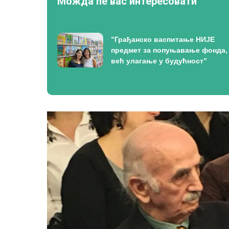
Можда ће вас интересовати
”Грађанско васпитање НИЈЕ
предмет за попуњавање фонда,
већ улагање у будућност”