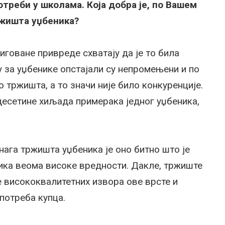
отреби у школама. Која добра је, по Вашем
жишта уџбеника?
иговане привреде схватају да је то била
у за уџбенике опстајали су непромењени и по
о тржишта, а то значи није било конкуренције.
десетине хиљада примерака једног уџбеника,
ага тржишта уџбеника је оно битно што је
ика веома високе вредности. Дакле, тржиште
 висококвалитетних извора ове врсте и
потреба купца.