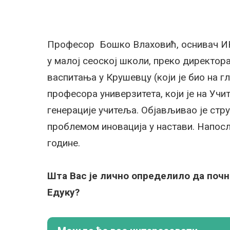
Професор Бошко Влаховић, оснивач ИК 
у малој сеоској школи, преко директо
васпитања у Крушевцу (који је био на г
професора универзитета, који је на Уч
генерације учитеља. Објављивао је стру
проблемом иновација у настави. Напосле
године.
Шта Вас је лично определило да почн
Едуку?