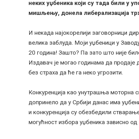
неких уџбеника који су тада били у уп
мишљењу, донела либерализација тр
И некада најокорелији заговорници дир
велика заблуда. Моји уџбеници у Завод
20 година! Зашто? Па зато што није бил
Издавач је могао годинама да продаје 
без страха да ће га неко угрозити.
Конкуренција као унутрашња моторна сн
допринело да у Србији данас има уџбен
и конкуренција су обезбедили стварање
могућност избора уџбеника зависно од 