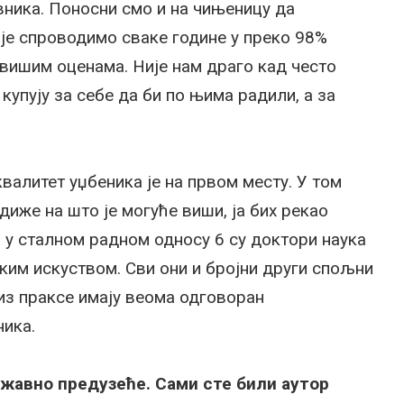
ника. Поносни смо и на чињеницу да
је спроводимо сваке године у преко 98%
јвишим оценама. Није нам драго кад често
купују за себе да би по њима радили, а за
валитет уџбеника је на првом месту. У том
иже на што је могуће виши, ја бих рекао
а у сталном радном односу 6 су доктори наука
ким искуством. Сви они и бројни други спољни
 из праксе имају веома одговоран
ника.
ржавно предузеће. Сами сте били аутор