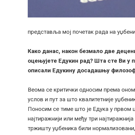
представља мој почетак рада на уџбени
Како данас, након безмало две децен
оцењујете Едукин рад? Шта сте Ви у 
описали Едукину досадашњу филозоф
Веома се критички односим према ономе
услов и пут за што квалитетније уџбеник
Поносим се тиме што је Едука у првом 
најтиражнији или међу три најтиражнија 
тржишту уџбеника били нормализовани,