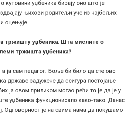
 о куповини уџбеника бирају оно што је
издвајају њихови родитељи уче из најбољих
 и оцењује.
на тржишту уџбеника. Шта мислите о
блеми тржишта уџбеника?
 а ја сам педагог. Боље би било да сте ово
ка државе задужене да осигура постојање
х ја овом приликом могао рећи то је да је у
ште уџбеника функционисало како-тако. Данас
ај. Одговорност је на свима нама да покушамо