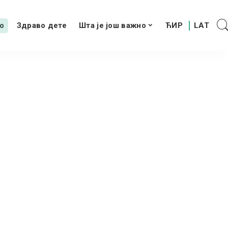
о
Здраво дете
Шта је још важно