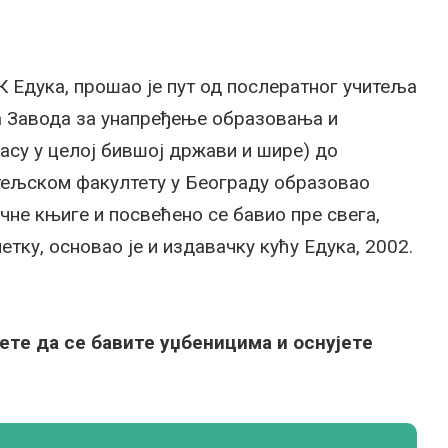
Едука, прошао је пут од послератног учитеља
ра Завода за унапређење образовања и
ласу у целој бившој држави и шире) до
итељском факултету у Београду образовао
чне књиге и посвећено се бавио пре свега,
тку, основао је и издавачку кућу Едука, 2002.
ете да се бавите уџбеницима и оснујете