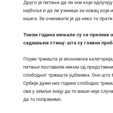
Друго је питање да ли они који одлучују
најбоље и да ли ученици за новац који 
књига. За очекивати је да неко то прати
Током година мењале су се прилике 
садашњем стању: шта су главни про
Појам тржишта је економска категорија,
питање поставили неком од представни
слободног тржишта уџбеника. Оно што би
Србији дужи низ година слободно тржи
сви у земљи знају да то више није случ
да то поправимо.