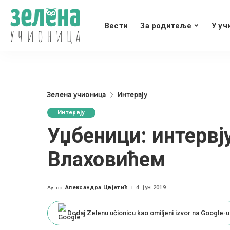
Вести
За родитеље
У уч
Зелена учионица
Интервју
Интервју
Уџбеници: интервј
Влаховићем
Александра Цвјетић
4. јун 2019.
Аутор:
Posted
by
Dodaj Zelenu učionicu kao omiljeni izvor na Google-u