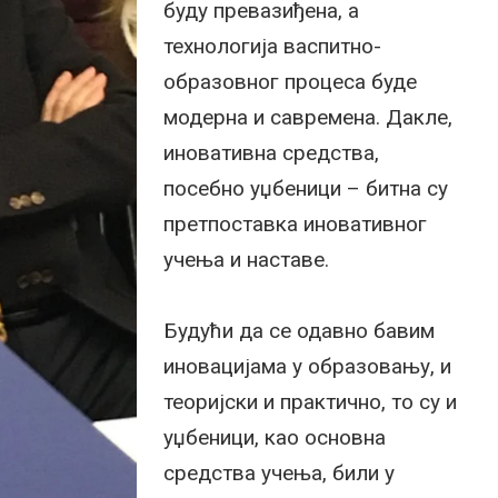
буду превазиђена, а
технологија васпитно-
образовног процеса буде
модерна и савремена. Дакле,
иновативна средства,
посебно уџбеници – битна су
претпоставка иновативног
учења и наставе.
Будући да се одавно бавим
иновацијама у образовању, и
теоријски и практично, то су и
уџбеници, као основна
средства учења, били у