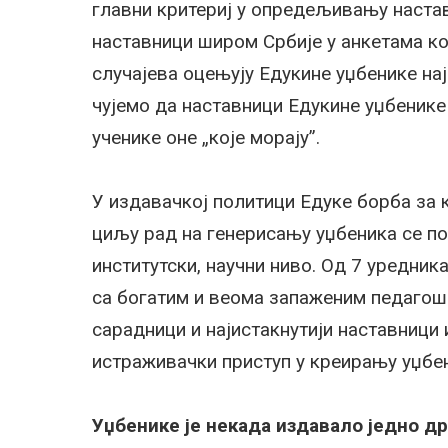
главни критериј у опредељивању настав
наставници широм Србије у анкетама ко
случајева оцењују Едукине уџбенике на
чујемо да наставници Едукине уџбенике 
ученике оне „које морају”.
У издавачкој политици Едуке борба за к
циљу рад на генерисању уџбеника се под
институтски, научни ниво. Од 7 уредник
са богатим и веома запаженим педагош
сарадници и најистакнутији наставници
истраживачки приступ у креирању уџбе
Уџбенике је некада издавало једно д