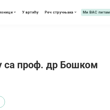
ионици
У вртићу
Реч стручњака
Ми ВАС питам
у са проф. др Бошком