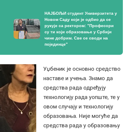
НАЈБОЉИ студент Универзитета у
Новом Саду који је одбио да се
рукује са ректором: ”Професори
су ти који образовање у Србији
чине добрим. Све се своди на
појединце”
Уџбеник је основно средство
наставе и учења. Знамо да
средства рада одређују
технологију рада уопште, те у
овом случају и технологију
образовања. Није могуће да
средства рада у образовању