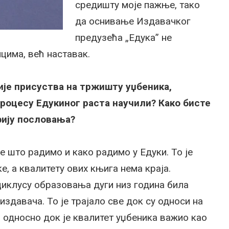
средишту моје пажње, тако
да оснивање Издавачког
предузећа „Едука” не
цима, већ наставак.
ије присуства на тржишту уџбеника,
процесу Едукиног раста научили? Како бисте
ију пословања?
 што радимо и како радимо у Едуки. То је
е, а квалитету ових књига нема краја.
циклусу образовања дуги низ година била
издавача. То је трајало све док су односи на
 односно док је квалитет уџбеника важио као