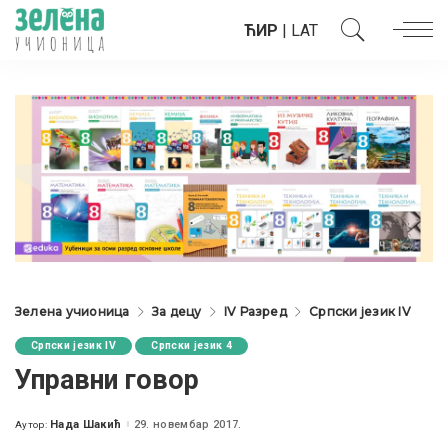
ЋИР
|
LAT
Зелена учионица
За децу
IV Разред
Српски језик IV
Српски језик IV
Српски језик 4
Управни говор
Нада Шакић
29. новембар 2017.
Аутор:
Posted
by