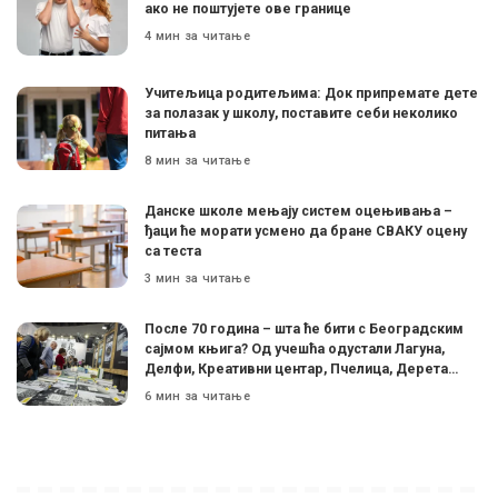
ако не поштујете ове границе
4 мин за читање
Учитељица родитељима: Док припремате дете
за полазак у школу, поставите себи неколико
питања
8 мин за читање
Данске школе мењају систем оцењивања –
ђаци ће морати усмено да бране СВАКУ оцену
са теста
3 мин за читање
После 70 година – шта ће бити с Београдским
сајмом књига? Од учешћа одустали Лагуна,
Делфи, Креативни центар, Пчелица, Дерета…
6 мин за читање