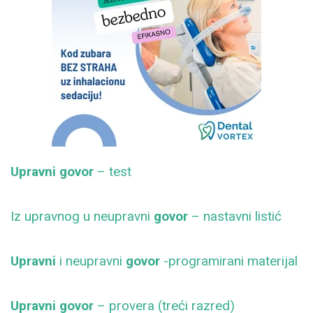
Upravni govor
– test
Iz upravnog u neupravni
govor
– nastavni listić
Upravni
i neupravni
govor
-programirani materijal
Upravni govor
– provera (treći razred)