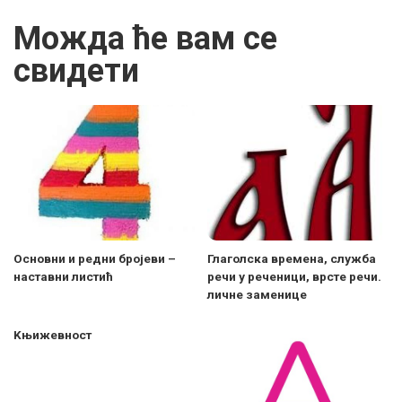
Можда ће вам се
свидети
Основни и редни бројеви –
Глаголска времена, служба
наставни листић
речи у реченици, врсте речи.
личне заменице
Kњижевност