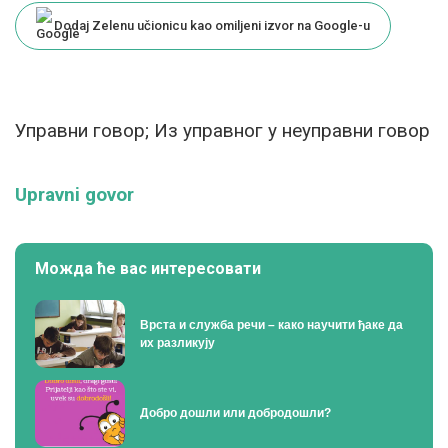
Dodaj Zelenu učionicu kao omiljeni izvor na Google-u
Управни говор; Из управног у неуправни говор
Upravni govor
Можда ће вас интересовати
Врста и служба речи – како научити ђаке да
их разликују
Добро дошли или добродошли?