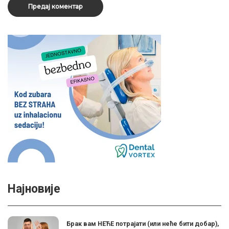
Најновије
Брак вам НЕЋЕ потрајати (или неће бити добар),