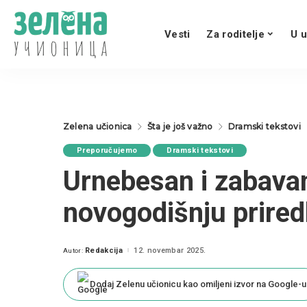
Vesti
Za roditelje
U u
Zelena učionica
Šta je još važno
Dramski tekstovi
Preporučujemo
Dramski tekstovi
Urnebesan i zabavan
novogodišnju prired
Redakcija
12. novembar 2025.
Autor:
Posted
by
Dodaj Zelenu učionicu kao omiljeni izvor na Google-u