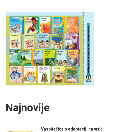
Najnovije
Vaspitačica o adaptaciji na vrtić: