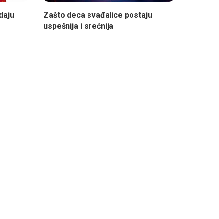
daju
Zašto deca svađalice postaju
uspešnija i srećnija