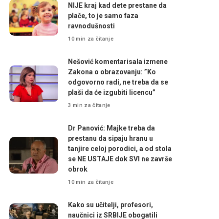
NIJE kraj kad dete prestane da
plače, to je samo faza
ravnodušnosti
10 min za čitanje
Nešović komentarisala izmene
Zakona o obrazovanju: ”Ko
odgovorno radi, ne treba da se
plaši da će izgubiti licencu”
3 min za čitanje
Dr Panović: Majke treba da
prestanu da sipaju hranu u
tanjire celoj porodici, a od stola
se NE USTAJE dok SVI ne završe
obrok
10 min za čitanje
Kako su učitelji, profesori,
naučnici iz SRBIJE obogatili