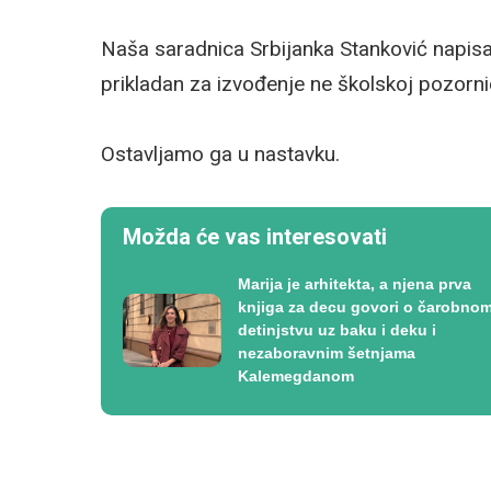
Naša saradnica Srbijanka Stanković napisal
prikladan za izvođenje ne školskoj pozornic
Ostavljamo ga u nastavku.
Možda će vas interesovati
Marija je arhitekta, a njena prva
knjiga za decu govori o čarobno
detinjstvu uz baku i deku i
nezaboravnim šetnjama
Kalemegdanom