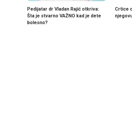
Pedijatar dr Vladan Rajić otkriva:
Crtice o
Šta je stvarno VAŽNO kad je dete
njegovu
bolesno?