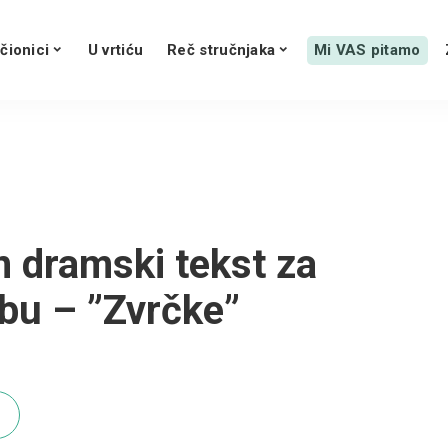
čionici
U vrtiću
Reč stručnjaka
Mi VAS pitamo
 dramski tekst za
bu – ”Zvrčke”