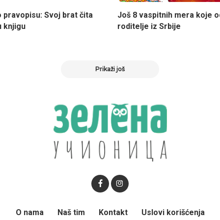
 pravopisu: Svoj brat čita
Još 8 vaspitnih mera koje o
 knjigu
roditelje iz Srbije
Prikaži još
O nama
Naš tim
Kontakt
Uslovi korišćenja