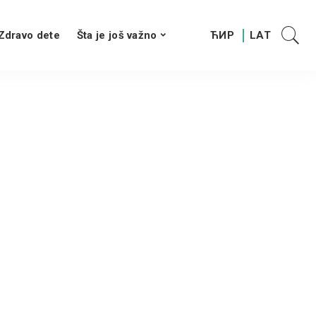
Zdravo dete
Šta je još važno