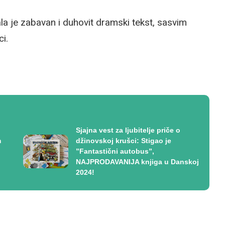
a je zabavan i duhovit dramski tekst, sasvim
i.
Sjajna vest za ljubitelje priče o
m
džinovskoj krušci: Stigao je
”Fantastični autobus”,
NAJPRODAVANIJA knjiga u Danskoj
2024!