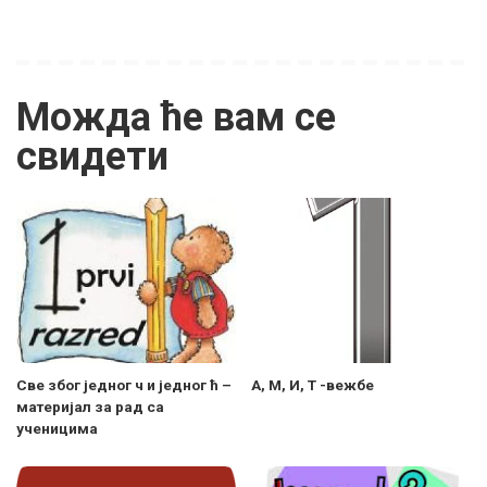
Можда ће вам се
свидети
Све због једног ч и једног ћ –
А, М, И, Т -вежбе
материјал за рад са
ученицима