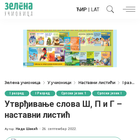
ЋИР
|
LAT
Зелена учионица
У учионици
Наставни листићи
I разред
I разред
I Разред
Српски језик 1
Српски језик I
Утврђивање слова Ш, П и Г –
наставни листић
Нада Шакић
26. септембар 2022.
Аутор:
Posted
by