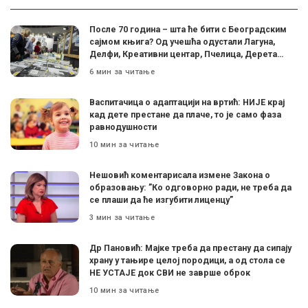
После 70 година – шта ће бити с Београдским
сајмом књига? Од учешћа одустали Лагуна,
Делфи, Креативни центар, Пчелица, Дерета…
6 мин за читање
Васпитачица о адаптацији на вртић: НИЈЕ крај
кад дете престане да плаче, то је само фаза
равнодушности
10 мин за читање
Нешовић коментарисала измене Закона о
образовању: ”Ко одговорно ради, не треба да
се плаши да ће изгубити лиценцу”
3 мин за читање
Др Пановић: Мајке треба да престану да сипају
храну у тањире целој породици, а од стола се
НЕ УСТАЈЕ док СВИ не заврше оброк
10 мин за читање