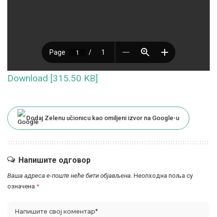
Download [315.50 KB]
Dodaj Zelenu učionicu kao omiljeni izvor na Google-u
Напишите одговор
Ваша адреса е-поште неће бити објављена.
Неопходна поља су
означена
*