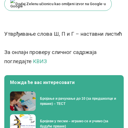
Dodaj Zelenu učionicu kao omiljeni izvor na Google-u
Утврђивање слова Ш, П и Г – наставни листић
За онлајн проверу сличног садржаја
погледајте
КВИЗ
Можда ће вас интересовати
Бројање и рачунање до 10 (за предшколце и
прваке) – ТЕСТ
Бројеви у песми – играмо се и учимо (за
будуће прваке)