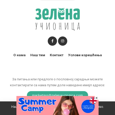
О нама
Наш тим
Контакт
Услови коришћења
За питања или предлоге о пословној сарадњи можете
контактирати са нама путем доле наведене имејл адресе:
marketing@zelenaucionica.com
×
Наш вебсајт користи колачиће да побољша ваше искуство.