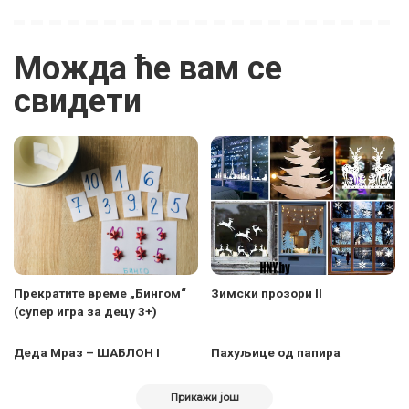
Можда ће вам се
свидети
Прекратите време „Бингом“
Зимски прозори II
(супер игра за децу 3+)
Деда Мраз – ШАБЛОН I
Пахуљице од папира
Прикажи још