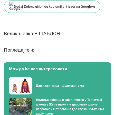
Dodaj Zelenu učionicu kao omiljeni izvor na Google-u
Велика јелка – ШАБЛОН
Погледајте и:
Можда ће вас интересовати
Цар и скитница – драмски текст
Недеља сећања и заједништва у Техничкој
школи у Железнику – у дворишту школе
направили Врт сећања где свака биљка има
своју причу