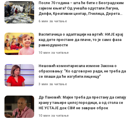
После 70 година – шта ће бити с Београдским
сајмом књига? Од учешћа одустали Лагуна,
Делфи, Креативни центар, Пчелица, Дерета…
6 мин за читање
Васпитачица о адаптацији на вртић: НИЈЕ крај
кад дете престане да плаче, то је само фаза
равнодушности
10 мин за читање
Нешовић коментарисала измене Закона о
образовању: ”Ко одговорно ради, не треба да
се плаши да ће изгубити лиценцу”
3 мин за читање
Др Пановић: Мајке треба да престану да сипају
храну у тањире целој породици, а од стола се
НЕ УСТАЈЕ док СВИ не заврше оброк
10 мин за читање