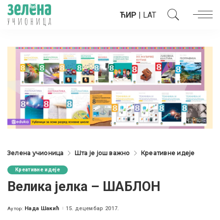
ЋИР
|
LAT
Зелена учионица
Шта је још важно
Креативне идеје
Креативне идеје
Велика јелка – ШАБЛОН
Нада Шакић
15. децембар 2017.
Аутор:
Posted
by