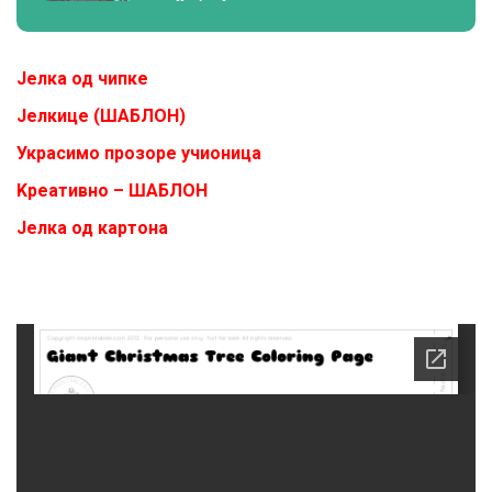
Јелка од чипке
Јелкице (ШАБЛОН)
Украсимо прозоре учионица
Kреативно – ШАБЛОН
Јелка од картона