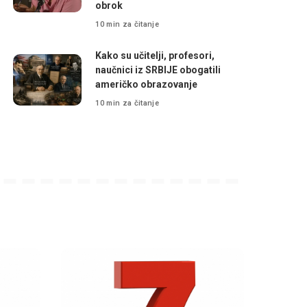
obrok
10 min za čitanje
Kako su učitelji, profesori,
naučnici iz SRBIJE obogatili
američko obrazovanje
10 min za čitanje