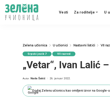
Vesti
Za roditelje
U u
Zelena učionica
U učionici
Nastavni listići
VII ra
Srpski jezik 7
VII razred
„Vetar“, Ivan Lalić 
Nada Šakić
26. januar 2022.
Autor:
Posted
by
Dodaj Zelenu učionicu kao omiljeni izvor na Google-u