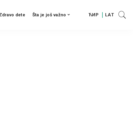
Zdravo dete
Šta je još važno