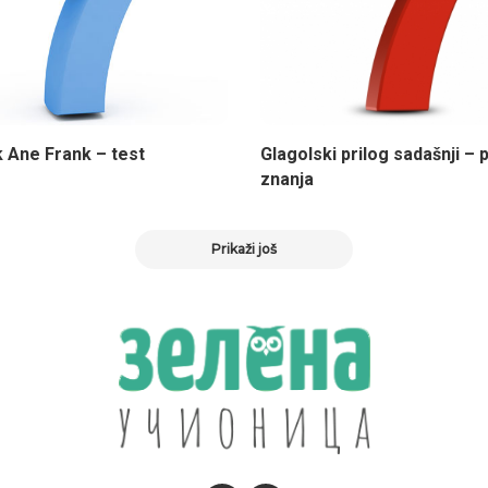
 Ane Frank – test
Glagolski prilog sadašnji –
znanja
Prikaži još