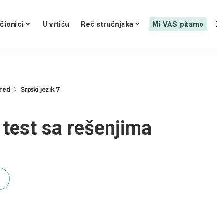
čionici
U vrtiću
Reč stručnjaka
Mi VAS pitamo
zred
Srpski jezik 7
– test sa rešenjima