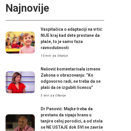
Najnovije
Vaspitačica o adaptaciji na vrtić:
NIJE kraj kad dete prestane da
plače, to je samo faza
ravnodušnosti
10 min za čitanje
Nešović komentarisala izmene
Zakona o obrazovanju: ”Ko
odgovorno radi, ne treba da se
plaši da će izgubiti licencu”
3 min za čitanje
Dr Panović: Majke treba da
prestanu da sipaju hranu u
tanjire celoj porodici, a od stola
se NE USTAJE dok SVI ne završe