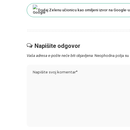
Dodaj Zelenu učionicu kao omiljeni izvor na Google-u
Napišite odgovor
Vaša adresa e-pošte neće biti objavljena.
Neophodna polja su