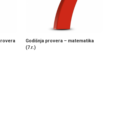
 provera
Godišnja provera – matematika
(7.r.)