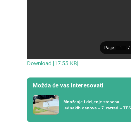
Download [17.55 KB]
Možda će vas interesovati
Množenje i deljenje stepena
jednakih osnova – 7. razred – TE