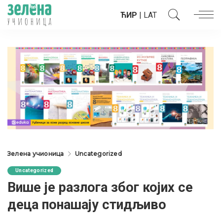
ЋИР
|
LAT
Зелена учионица
Uncategorized
Uncategorized
Више је разлога због којих се
деца понашају стидљиво