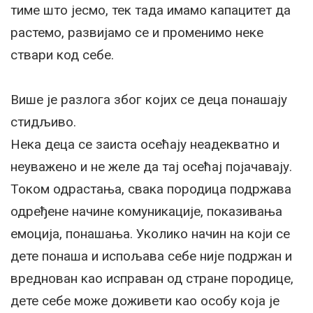
тиме што јесмо, тек тада имамо капацитет да
растемо, развијамо се и променимо неке
ствари код себе.
Више је разлога због којих се деца понашају
стидљиво.
Нека деца се заиста осећају неадекватно и
неуважено и не желе да тај осећај појачавају.
Током одрастања, свака породица подржава
одређене начине комуникације, показивања
емоција, понашања. Уколико начин на који се
дете понаша и испољава себе није подржан и
вреднован као исправан од стране породице,
дете себе може доживети као особу која је