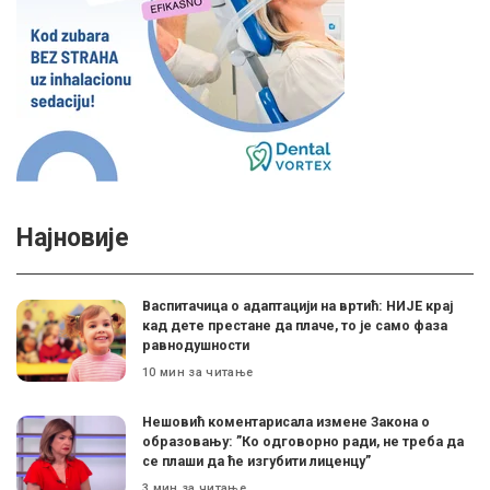
Најновије
Васпитачица о адаптацији на вртић: НИЈЕ крај
кад дете престане да плаче, то је само фаза
равнодушности
10 мин за читање
Нешовић коментарисала измене Закона о
образовању: ”Ко одговорно ради, не треба да
се плаши да ће изгубити лиценцу”
3 мин за читање