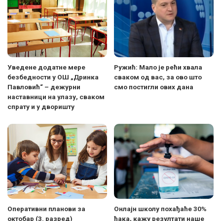
Уведене додатне мере
Ружић: Мало је рећи хвала
безбедности у ОШ „Дринка
сваком од вас, за ово што
Павловић“ – дежурни
смо постигли ових дана
наставници на улазу, сваком
спрату и у дворишту
Оперативни планови за
Онлајн школу похађаће 30%
октобар (3. разред)
ђака, кажу резултати наше