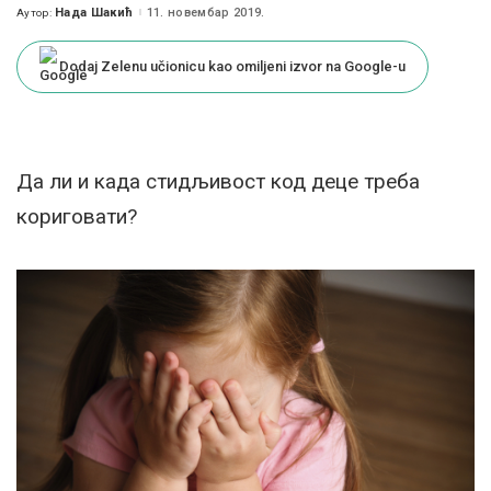
Нада Шакић
11. новембар 2019.
Аутор:
Posted
by
Dodaj Zelenu učionicu kao omiljeni izvor na Google-u
Да ли и када стидљивост код деце треба
кориговати?