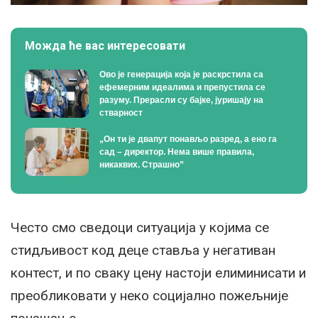
Можда ће вас интересовати
Ово је генерација која је раскрстила са
ефемерним идеалима и препустила се
разуму. Прерасли су бајке, јуришају на
стварност
„Он ти је двапут понављо разред, а ено га
сад – директор. Нема више правила,
никаквих. Страшно”
Често смо сведоци ситуација у којима се
стидљивост код деце ставља у негативан
контест, и по сваку цену настоји елиминисати и
преобликовати у неко социјално пожељније