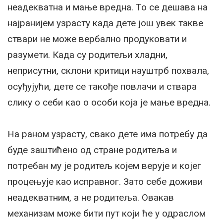
неадекватна и мање вредна. То се дешава на
најранијем узрасту када дете још увек такве
ствари не може вербално продуковати и
разумети. Када су родитељи хладни,
неприсутни, склони критици науштрб похвала,
осуђујући, дете се такође повлачи и ствара
слику о себи као о особи која је мање вредна.
На раном узрасту, свако дете има потребу да
буде заштићено од стране родитеља и
потребан му је родитељ којем верује и којег
процењује као исправног. Зато себе доживи
неадекватним, а не родитеља. Овакав
механизам може бити пут који ће у одраслом