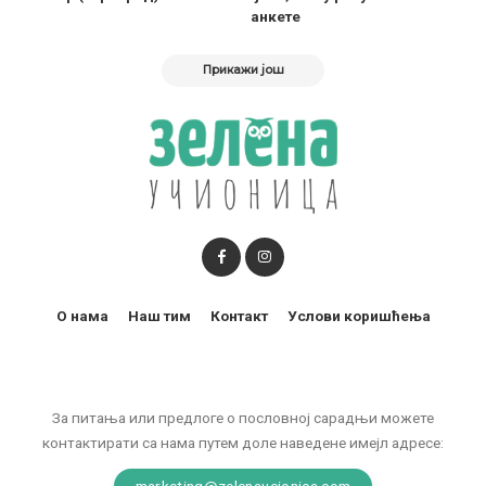
анкете
Прикажи још
О нама
Наш тим
Контакт
Услови коришћења
За питања или предлоге о пословној сарадњи можете
контактирати са нама путем доле наведене имејл адресе:
marketing@zelenaucionica.com