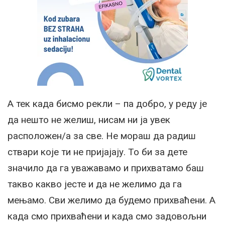
А тек када бисмо рекли – па добро, у реду је
да нешто не желиш, нисам ни ја увек
расположен/а за све. Не мораш да радиш
ствари које ти не пријајају. То би за дете
значило да га уважавамо и прихватамо баш
такво какво јесте и да не желимо да га
мењамо. Сви желимо да будемо прихваћени. А
када смо прихваћени и када смо задовољни