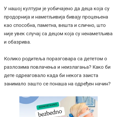
У нашој култури је уобичајено да деца која су
продорнија и наметљивија бивају процењена
као способна, паметна, вешта и слично, што
није увек случај са децом која су ненаметљива
и обазрива.
Колико родитеља поразговара са дететом о
разлозима повлачења и неизлагања? Како би
дете одреаговало када би некога заиста
занимало зашто се понаша на одређен начин?