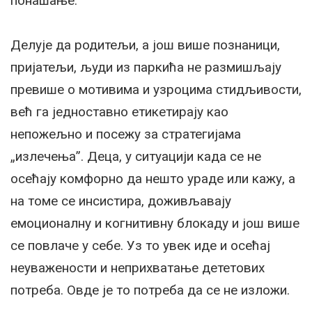
понашање.
Делује да родитељи, а још више познаници,
пријатељи, људи из паркића не размишљају
превише о мотивима и узроцима стидљивости,
већ га једноставно етикетирају као
непожељно и посежу за стратегијама
„излечења”. Деца, у ситуацији када се не
осећају комфорно да нешто ураде или кажу, а
на томе се инсистира, доживљавају
емоционалну и когнитивну блокаду и још више
се повлаче у себе. Уз то увек иде и осећај
неуважености и неприхватање дететових
потреба. Овде је то потреба да се не изложи.