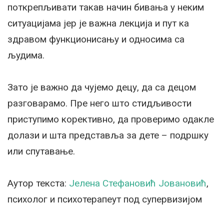
поткрепљивати такав начин бивања у неким
ситуацијама јер је важна лекција и пут ка
здравом функционисању и односима са
људима.
Зато је важно да чујемо децу, да са децом
разговарамо. Пре него што стидљивости
приступимо корективно, да проверимо одакле
долази и шта представља за дете – подршку
или спутавање.
Аутор текста:
Јелена Стефановић Јовановић
,
психолог и психотерапеут под супервизијом