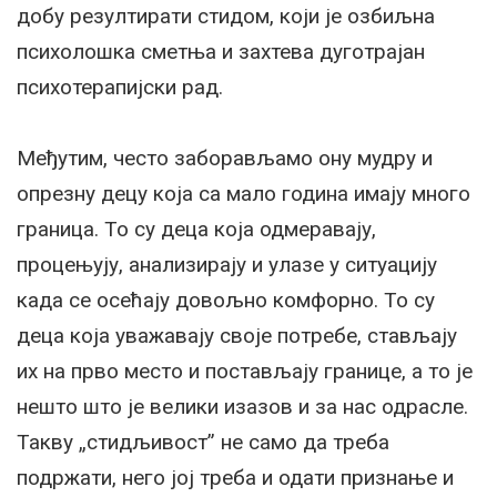
добу резултирати стидом, који је озбиљна
психолошка сметња и захтева дуготрајан
психотерапијски рад.
Међутим, често заборављамо ону мудру и
опрезну децу која са мало година имају много
граница. То су деца која одмеравају,
процењују, анализирају и улазе у ситуацију
када се осећају довољно комфорно. То су
деца која уважавају своје потребе, стављају
их на прво место и постављају границе, а то је
нешто што је велики изазов и за нас одрасле.
Такву „стидљивост” не само да треба
подржати, него јој треба и одати признање и