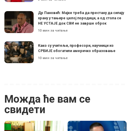
Др Пановић: Мајке треба да престану да сипају
храну у тањире целој породици, а од стола се
НЕ УСТАЈЕ док СВИ не заврше оброк
10 мин за читање
Како су учитељи, професори, научници из
СРБИЈЕ обогатили америчко образовање
10 мин за читање
Можда ће вам се
свидети