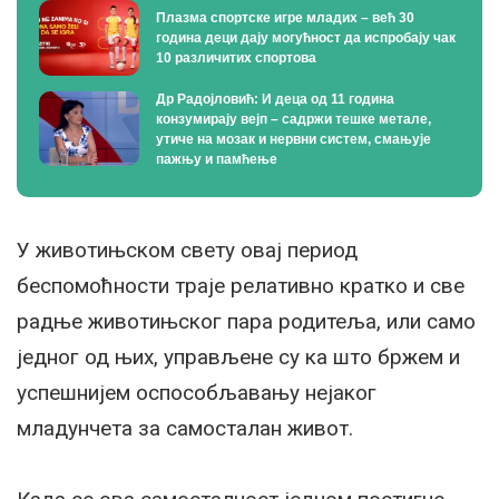
Плазма спортске игре младих – већ 30
година деци дају могућност да испробају чак
10 различитих спортова
Др Радојловић: И деца од 11 година
конзумирају вејп – садржи тешке метале,
утиче на мозак и нервни систем, смањује
пажњу и памћење
У животињском свету овај период
беспомоћности траје релативно кратко и све
радње животињског пара родитеља, или само
једног од њих, управљене су ка што бржем и
успешнијем оспособљавању нејаког
младунчета за самосталан живот.