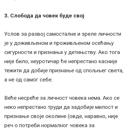
3. Слобода да човек буде свој
Услов за развој самосталне и зреле личности
је у доживљеном и проживљеном осећању
сигурности и признања у детињству. Ако тога
није било, неуротичар ће непрестано касније
тежити да добије признање од спољњег света,
а не од самог себе.
Веће несреће за личност човека нема. Ако се
неко непрестано труди да задобије милост и
признање своје околине (овде, наравно, није
реч о потреби нормалног човека за