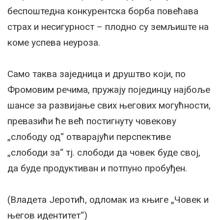
беспоштедна конкурентска борба повећава
страх и несигурност – плодно су земљиште на
коме успева неуроза.
Само таква заједница и друштво који, по
Фромовим речима, пружају појединцу најбоље
шансе за развијање свих његових могућности,
превазићи ће већ постигнуту човекову
„слободу од“ отварајући перспективе
„слободи за“ тј. слободи да човек буде свој,
да буде продуктиван и потпуно пробуђен.
(Владета Јеротић, одломак из књиге „Човек и
његов идентитет“)