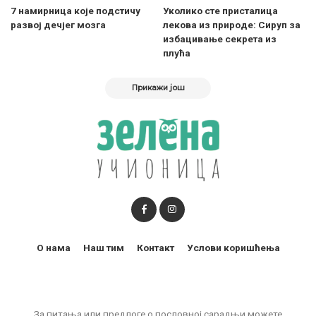
7 намирница које подстичу
Уколико сте присталица
развој дечјег мозга
лекова из природе: Сируп за
избацивање секрета из
плућа
Прикажи још
О нама
Наш тим
Контакт
Услови коришћења
За питања или предлоге о пословној сарадњи можете