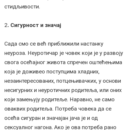
стидљивости.
2
. Сигурност и значај
Сада смо се већ приближили настанку
неуроза. Неуротичар је човек који је у развоју
свога осећајног живота спречен оштећењима
која је доживео поступцима хладних,
незаинтересованих, потцењивачких, у основи
несигурних и неуротичних родитеља, или оних
који замењују родитеље. Наравно, не само
оваквих родитеља. Потреба човека да се
осећа сигуран и значајан јача је и од
сексуалног нагона. Ако је ова потреба рано