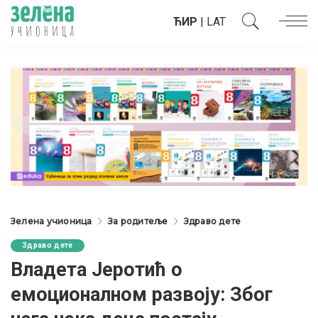
ЋИР
|
LAT
Зелена учионица
За родитеље
Здраво дете
Здраво дете
Владета Јеротић о
емоционалном развоју: Због