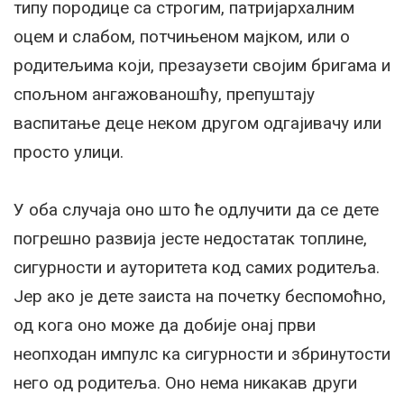
типу породице са строгим, патријархалним
оцем и слабом, потчињеном мајком, или о
родитељима који, презаузети својим бригама и
спољном ангажованошћу, препуштају
васпитање деце неком другом одгајивачу или
просто улици.
У оба случаја оно што ће одлучити да се дете
погрешно развија јесте недостатак топлине,
сигурности и ауторитета код самих родитеља.
Јер ако је дете заиста на почетку беспомоћно,
од кога оно може да добије онај први
неопходан импулс ка сигурности и збринутости
него од родитеља. Оно нема никакав други