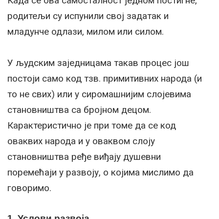
Када се ова самосталност једном постигне,
родитељи су испунили свој задатак и
младунче одлази, милом или силом.
У људским заједницама такав процес још
постоји само код тзв. примитивних народа (и
то не свих) или у сиромашнијим слојевима
становништва са бројном децом.
Карактеристично је при томе да се код
оваквих народа и у оваквом слоју
становништва ређе виђају душевни
поремећаји у развоју, о којима мислимо да
говоримо.
1. Услови развоја