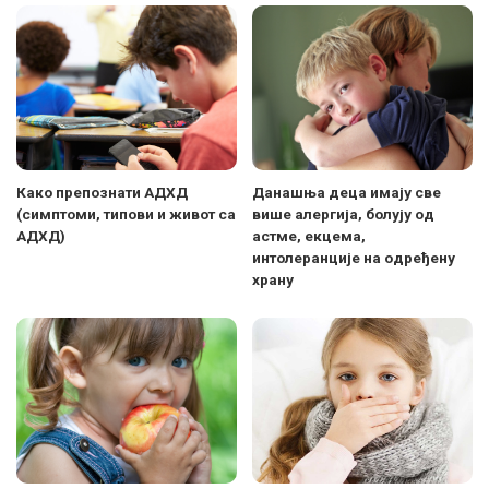
Како препознати АДХД
Данашња деца имају све
(симптоми, типови и живот са
више алергија, болују од
АДХД)
астме, екцема,
интолеранције на одређену
храну