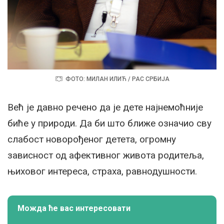
ФОТО: МИЛАН ИЛИЋ / РАС СРБИЈА
Већ је давно речено да је дете најнемоћније
биће у природи. Да би што ближе означио сву
слабост новорођеног детета, огромну
зависност од афективног живота родитеља,
њиховог интереса, страха, равнодушности.
Можда ће вас интересовати