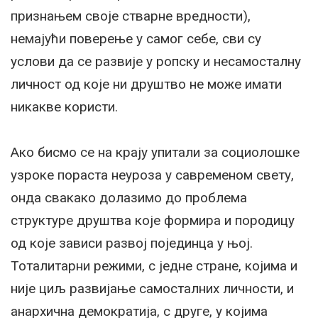
признањем своје стварне вредности),
немајући поверење у самог себе, сви су
услови да се развије у ропску и несамосталну
личност од које ни друштво не може имати
никакве користи.
Ако бисмо се на крају упитали за социолошке
узроке пораста неуроза у савременом свету,
онда свакако долазимо до проблема
структуре друштва које формира и породицу
од које зависи развој појединца у њој.
Тоталитарни режими, с једне стране, којима и
није циљ развијање самосталних личности, и
анархична демократија, с друге, у којима