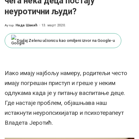
чега нека деца постају
неуротични људи?
Нада Шакић
13. март 2020.
Аутор:
Posted
by
Dodaj Zelenu učionicu kao omiljeni izvor na Google-u
Иако имају најбољу намеру, родитељи често
имају погрешан приступ и греше у неким
одлукама када је у питању васпитање деце.
Где настаје проблем, објашњава наш
истакнути неуропсихијатар и психотерапеут
Владета Јеротић.