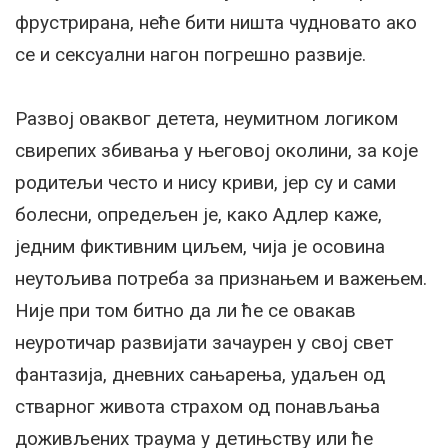
фрустрирана, неће бити ништа чудновато ако
се и сексуални нагон погрешно развије.
Развој оваквог детета, неумитном логиком
свирепих збивања у његовој околини, за које
родитељи често и нису криви, јер су и сами
болесни, опредељен је, како Адлер каже,
једним фиктивним циљем, чија је осовина
неутољива потреба за признањем и важењем.
Није при том битно да ли ће се овакав
неуротичар развијати зачаурен у свој свет
фантазија, дневних сањарења, удаљен од
стварног живота страхом од понављања
доживљених траума у детињству или ће