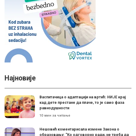
Најновије
Васпитачица о адаптацији на вртић: НИЈЕ крај
кад дете престане да плаче, то је само фаза
равнодушности
10 мин за читање
Нешовић коментарисала измене Закона о
образовању: ”Ко одговорно ради, не треба да