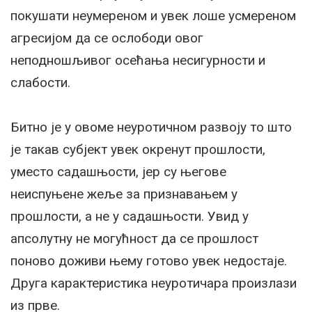
покушати неумереном и увек лоше усмереном
агресијом да се ослободи овог
неподношљивог осећања несигурности и
слабости.
Битно је у овоме неуротичном развоју то што
је такав субјект увек окренут прошлости,
уместо садашњости, јер су његове
неиспуњене жеље за признавањем у
прошлости, а не у садашњости. Увид у
апсолутну не могућност да се прошлост
поново доживи њему готово увек недостаје.
Друга карактеристика неуротичара произлази
из прве.