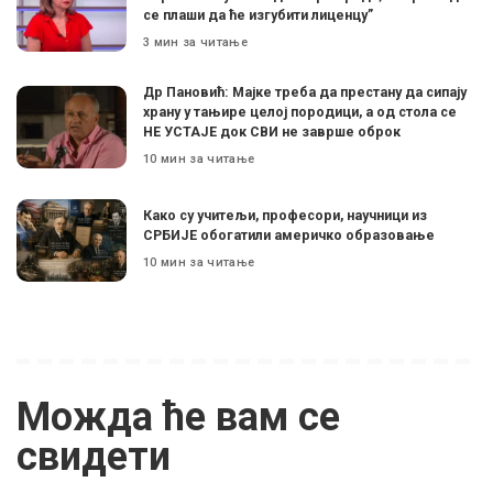
се плаши да ће изгубити лиценцу”
3 мин за читање
Др Пановић: Мајке треба да престану да сипају
храну у тањире целој породици, а од стола се
НЕ УСТАЈЕ док СВИ не заврше оброк
10 мин за читање
Како су учитељи, професори, научници из
СРБИЈЕ обогатили америчко образовање
10 мин за читање
Можда ће вам се
свидети