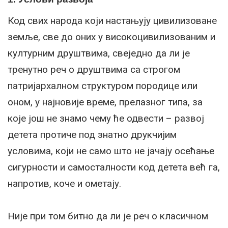
Код свих народа који настањују цивилизоване
земље, све до оних у високоцивилизованим и
културним друштвима, свеједно да ли је
тренутно реч о друштвима са строгом
патријархалном структуром породице или
оном, у најновије време, прелазног типа, за
које још не знамо чему ће одвести – развој
детета протиче под знатно друкчијим
условима, који не само што не јачају осећање
сигурности и самосталности код детета већ га,
напротив, коче и ометају.
Није при том битно да ли је реч о класичном