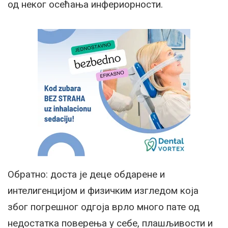
од неког осећања инфериорности.
Обратно: доста је деце обдарене и
интелигенцијом и физичким изгледом која
због погрешног одгоја врло много пате од
недостатка поверења у себе, плашљивости и