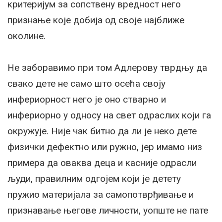
критеријум за сопствену вредност него
признање које добија од своје најближе
околине.
Не заборавимо при том Адлерову тврдњу да
свако дете не само што осећа своју
инфериорност него је оно стварно и
инфериорно у односу на свет одраслих који га
окружује. Није чак битно да ли је неко дете
физички дефектно или ружно, јер имамо низ
примера да оваква деца и касније одрасли
људи, правилним одгојем који је детету
пружио материјала за самопотврђивање и
признавање његове личности, уопште не пате