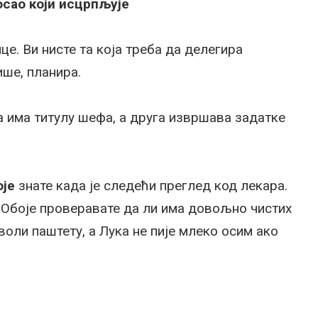
сао који исцрпљује
е. Ви нисте та која треба да делегира
ише, планира.
а има титулу шефа, а друга извршава задатке
оје
знате када је следећи преглед код лекара.
. Обоје проверавате да ли има довољно чистих
воли паштету, а Лука не пије млеко осим ако