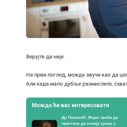
Верујте да није.
На први поглед, можда звучи као да ц
Али када мало дубље размислите, схват
Можда ће вас интересовати
Др Пановић: Мајке треба да
престану да сипају храну у