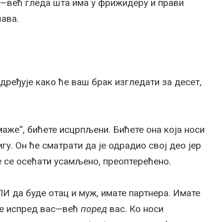
“—већ гледа шта има у фрижидеру и прави
шава.
дређује како ће ваш брак изгледати за десет,
омаже“, бићете исцрпљени. Бићете она која носи
гу. Он ће сматрати да је одрадио свој део јер
те се осећати усамљено, преоптерећено.
ЛИ да буде отац и муж, имате партнера. Имате
 не испред вас—већ
поред
вас. Ко носи