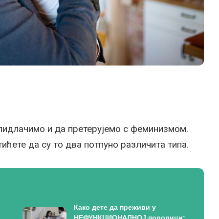
епидлачимо и да претерујемо с феминизмом.
ићете да су то два потпуно различита типа.
Како дете да преживи у
НЕФУНКЦИОНАЛНОЈ породици: