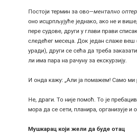
Постоји термин за ово—
ментално опте
оно исцрпљујуће једнако, ако не и више
пере судове, други у глави прави списа
следећег месеца. Док један слаже веш 
уради), други се сећа да треба заказат
ли има пара на рачуну за екскурзију.
И онда кажу: „Али ја помажем! Само ми 
Не, драги. То није помоћ. То је преба
мора да се сети, планира, организује и 
Мушкарац који жели да буде отац