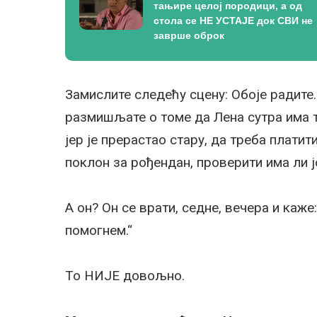
тањире целој породици, а од
стола се НЕ УСТАЈЕ док СВИ не
заврше оброк
Замислите следећу сцену: Обоје радите. 
размишљате о томе да Лена сутра има т
јер је прерастао стару, да треба платит
поклон за рођендан, проверити има ли ј
А он? Он се врати, седне, вечера и каже
помогнем.“
То НИЈЕ довољно.