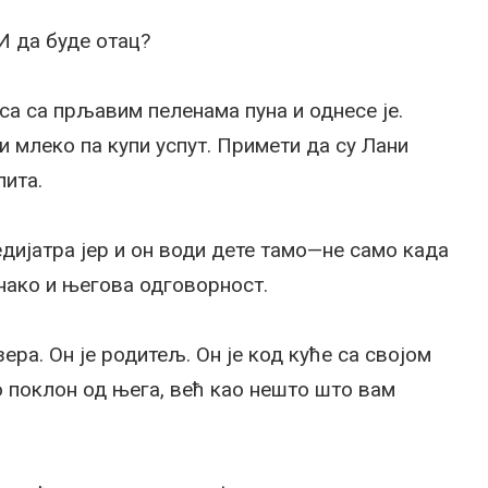
И да буде отац?
еса са прљавим пеленама пуна и однесе је.
 млеко па купи успут. Примети да су Лани
пита.
дијатра јер и он води дете тамо—не само када
днако и његова одговорност.
ера. Он је родитељ. Он је код куће са својом
о поклон од њега, већ као нешто што вам