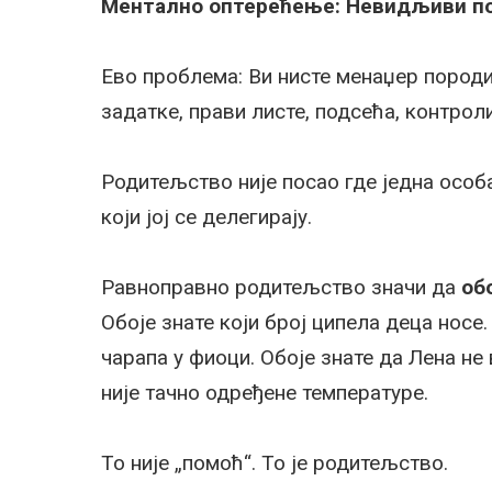
Ментално оптерећење: Невидљиви по
Ево проблема: Ви нисте менаџер породиц
задатке, прави листе, подсећа, контрол
Родитељство није посао где једна особ
који јој се делегирају.
Равноправно родитељство значи да
об
Обоје знате који број ципела деца носе
чарапа у фиоци. Обоје знате да Лена не 
није тачно одређене температуре.
То није „помоћ“. То је родитељство.