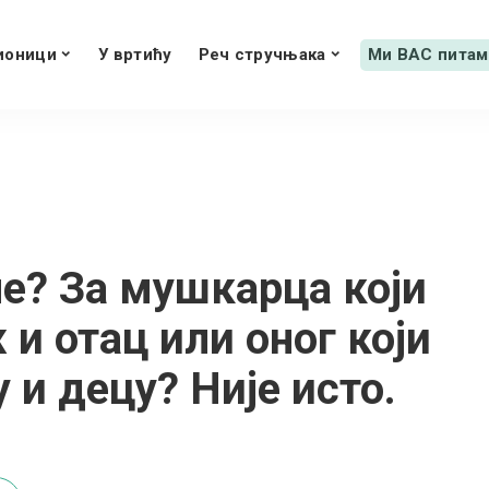
ионици
У вртићу
Реч стручњака
Ми ВАС питам
ле? За мушкарца који
и отац или оног који
и децу? Није исто.