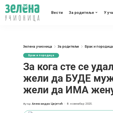
Вести
За родитеље
У уч
Зелена учионица
За родитеље
Брак и породица
Брак и породица
За кога сте се уда
жели да БУДЕ муж 
жели да ИМА жену 
Александра Цвјетић
8. новембар 2025.
Аутор:
Posted
by