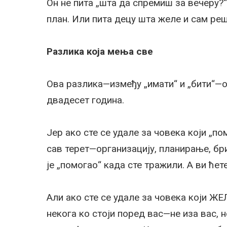
Он не пита „шта да спремиш за вечеру?
план. Или пита децу шта желе и сам ре
Разлика која мења све
Ова разлика—између „имати“ и „бити“—о
двадесет година.
Јер ако сте се удале за човека који „п
сав терет—организацију, планирање, бри
је „помогао“ када сте тражили. А ви ће
Али ако сте се удале за човека који ЖЕ
некога ко стоји поред вас—не иза вас,