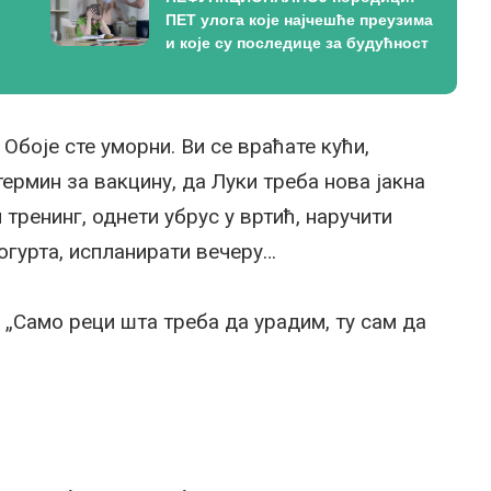
ПЕТ улога које најчешће преузима
и које су последице за будућност
Обоје сте уморни. Ви се враћате кући,
ермин за вакцину, да Луки треба нова јакна
и тренинг, однети убрус у вртић, наручити
огурта, испланирати вечеру…
: „Само реци шта треба да урадим, ту сам да