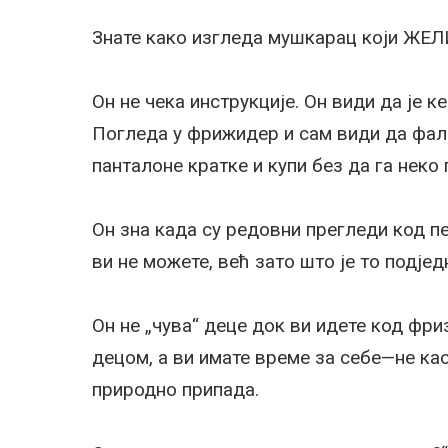
Знате како изгледа мушкарац који ЖЕЛ
Он не чека инструкције. Он види да је к
Погледа у фрижидер и сам види да фали
панталоне кратке и купи без да га неко 
Он зна када су редовни прегледи код пе
ви не можете, већ зато што је то подје
Он не „чува“ деце док ви идете код фриз
децом, а ви имате време за себе—не ка
природно припада.