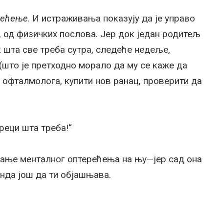
рећење
. И истраживања показују да је управо
, од физичких послова. Јер док један родитељ
к шта све треба сутра, следеће недеље,
(што је претходно морало да му се каже да
и офталмолога, купити нов ранац, проверити да
реци шта треба!“
цивање менталног оптерећења на њу—јер сад она
онда још да ти објашњава.