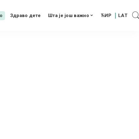
о
Здраво дете
Шта је још важно