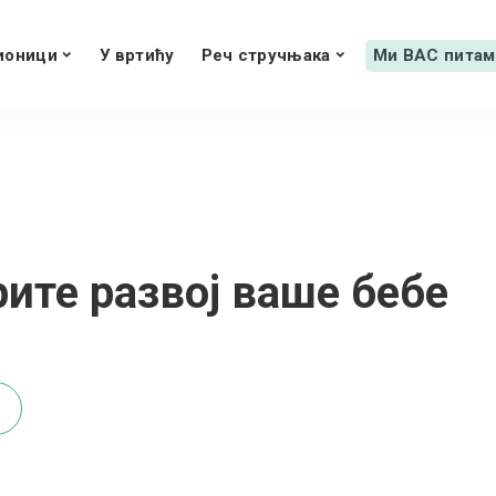
ионици
У вртићу
Реч стручњака
Ми ВАС питам
рите развој ваше бебе