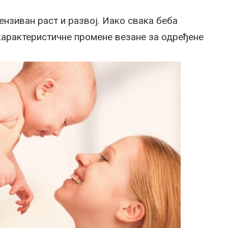
нзиван раст и развој. Иако свака беба
 карактеристичне промене везане за одређене