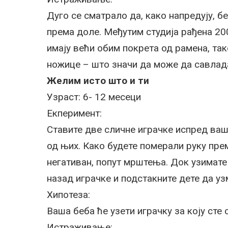
Дуго се сматрало да, како напредују, б
према доле. Међутим студија рађена 200
имају већи обим покрета од рамена, та
ножице – што значи да може да савлад
Желим исто што и ти
Узраст: 6- 12 месеци
Екперимент:
Ставите две сличне играчке испред ваше
од њих. Како будете померали руку прем
негативан, попут мрштења. Док узимате 
назад играчке и подстакните дете да уз
Хипотеза:
Ваша беба ће узети играчку за коју сте 
Истраживање: