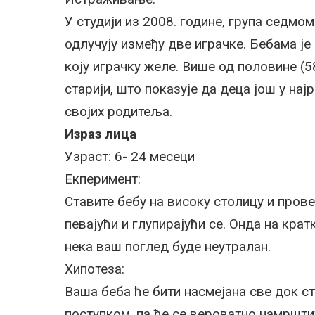
У студији из 2008. године, група седмом
одлучују између две играчке. Бебама ј
коју играчку желе. Више од половине (5
старији, што показује да деца још у на
својих родитеља.
Израз лица
Узраст: 6- 24 месеци
Екперимент:
Ставите бебу на високу столицу и прове
певајући и глупирајући се. Онда на крат
нека ваш поглед буде неутралан.
Хипотеза:
Ваша беба ће бити насмејана све док с
поступком, па ће се вероватно намрштит