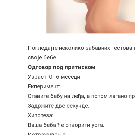
Погледајте неколико забавних тестова 
своје бебе.
Одговор под притиском
Узраст: 0- 6 месеци
Екперимент:
Ставите бебу на леђа, а потом лагано п
Задржите две секунде.
Хипотеза:
Ваша беба ће отворити уста.
Истраживање: