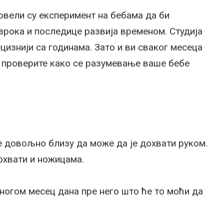
овели су експеримент на бебама да би
зрока и последице развија временом. Студија
ецизнији са годинама. Зато и ви сваког месеца
и проверите како се разумевање ваше бебе
е довољно близу да може да је дохвати руком.
дохвати и ножицама.
ногом месец дана пре него што ће то моћи да