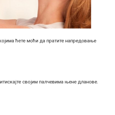
којима ћете моћи да пратите напредовање
ритискајте својим палчевима њене дланове.