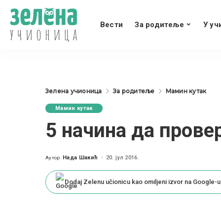
Вести
За родитеље
У уч
Зелена учионица
За родитеље
Мамин кутак
Мамин кутак
5 начина да прове
Нада Шакић
20. јул 2016.
Аутор:
Posted
by
Dodaj Zelenu učionicu kao omiljeni izvor na Google-u