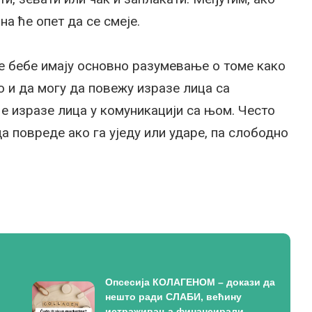
на ће опет да се смеје.
ле бебе имају основно разумевање о томе како
о и да могу да повежу изразе лица са
ће изразе лица у комуникацији са њом. Често
а повреде ако га уједу или ударе, па слободно
Опсесија КОЛАГЕНОМ – докази да
нешто ради СЛАБИ, већину
истраживања финансирали