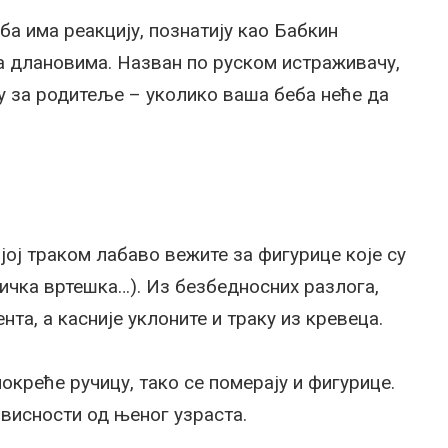
ба има реакцију, познатију као Бабкин
а длановима. Назван по руском истраживачу,
у за родитеље – уколико ваша беба неће да
 јој траком лабаво вежите за фигурице које су
ичка вртешка…). Из безбедносних разлога,
та, а касније уклоните и траку из кревеца.
окреће ручицу, тако се померају и фигурице.
ависности од њеног узраста.