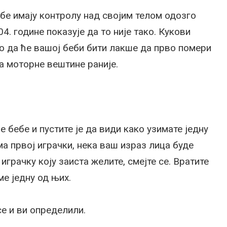
ебе имају контролу над својим телом одозго
4. године показује да то није тако. Кукови
ко да ће вашој беби бити лакше да прво помери
а моторне вештине раније.
 бебе и пустите је да види како узимате једну
а првој играчки, нека ваш израз лица буде
играчку коју заиста желите, смејте се. Вратите
ме једну од њих.
се и ви определили.