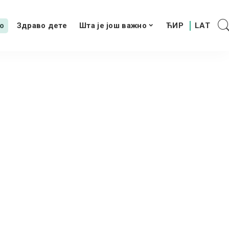
о
Здраво дете
Шта је још важно