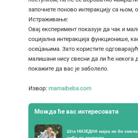
започнете поново интеракцију са њом, о
Истраживање:
Овај експеримент показује да чак и ма
социјална интеракција функционише, ка
осец́ањима. Зато користите одговарају
малишани нису свесни да ли ће некога д
покажите да вас је заболело.
Извор:
mamaibeba.com
Можда ће вас интересовати
Шта НИЈЕДНА мајка не би смела
себи да дозволи