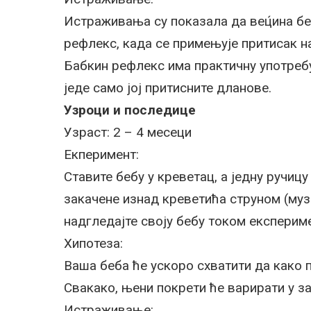
Истраживања су показала да вец́ина бе
рефлекс, када се примењује притисак н
Бабкин рефлекс има практичну употреб
једе само јој притисните дланове.
Узроци и последице
Узраст: 2 – 4 месеци
Екперимент:
Ставите бебу у креветац, а једну ручицу
закачене изнад креветића струном (муз
надгледајте своју бебу током експеримен
Хипотеза:
Ваша беба ће ускоро схватити да како п
Свакако, њени покрети ће варирати у з
Истраживање: