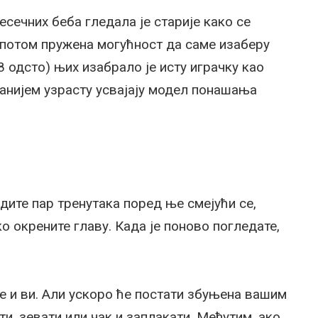
есечних беба гледала је старије како се
е потом пружена могућност да саме изаберу
8 одсто) њих изабрало је исту играчку као
јранијем узрасту усвајају модел понашања
дите пар тренутака поред ње смејући се,
ко окрените главу. Када је поново погледате,
те и ви. Али ускоро ће постати збуњена вашим
и, зевати или чак и заплакати. Међутим, ако