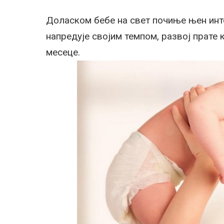
Доласком бебе на свет почиње њен инте
напредује својим темпом, развој прате
месеце.