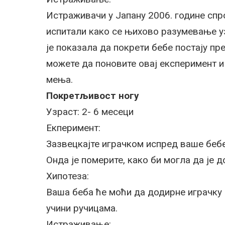
Истраживачи у Јапану 2006. године спр
испитали како се њихово разумевање у
је показала да покрети бебе постају пр
можете да поновите овај експеримент 
мења.
Покретљивост ногу
Узраст: 2- 6 месеци
Екперимент:
Зазвецкајте играчком испред ваше беб
Онда је померите, како би могла да је 
Хипотеза:
Ваша беба ће моћи да додирне играчку 
учини ручицама.
Истраживање: