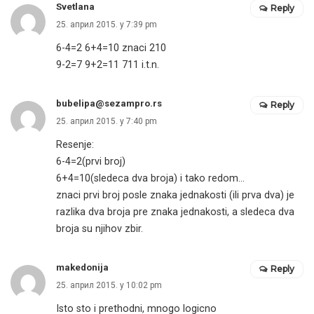
Svetlana
Reply
25. април 2015. у 7:39 pm
6-4=2 6+4=10 znaci 210
9-2=7 9+2=11 711 i.t.n.
bubelipa@sezampro.rs
Reply
25. април 2015. у 7:40 pm
Resenje:
6-4=2(prvi broj)
6+4=10(sledeca dva broja) i tako redom…
znaci prvi broj posle znaka jednakosti (ili prva dva) je
razlika dva broja pre znaka jednakosti, a sledeca dva
broja su njihov zbir.
makedonija
Reply
25. април 2015. у 10:02 pm
Isto sto i prethodni, mnogo logicno