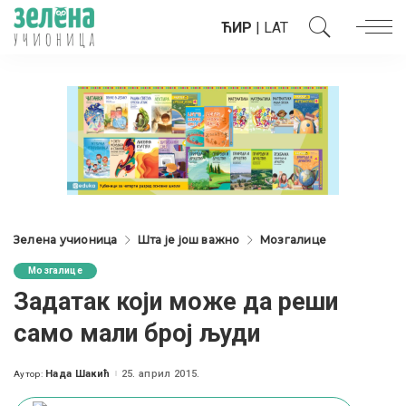
ЋИР
|
LAT
Зелена учионица
Шта је још важно
Мозгалице
Мозгалице
Задатак који може да реши
само мали број људи
Нада Шакић
25. април 2015.
Аутор:
Posted
by