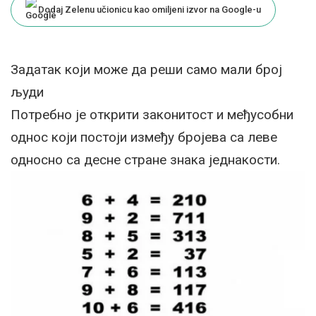
Dodaj Zelenu učionicu kao omiljeni izvor na Google-u
Задатак који може да реши само мали број
људи
Потребно је открити законитост и међусобни
однос који постоји између бројева са леве
односно са десне стране знака једнакости.