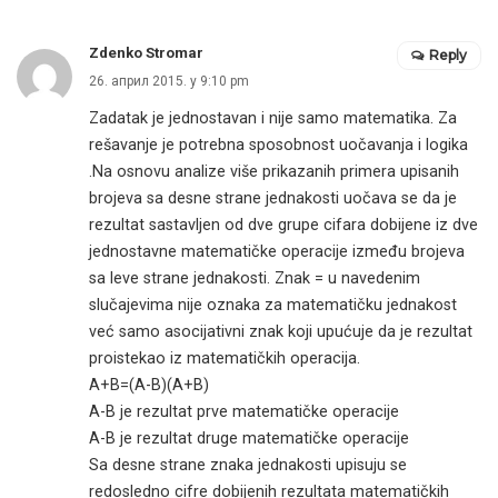
Zdenko Stromar
Reply
26. април 2015. у 9:10 pm
Zadatak je jednostavan i nije samo matematika. Za
rešavanje je potrebna sposobnost uočavanja i logika
.Na osnovu analize više prikazanih primera upisanih
brojeva sa desne strane jednakosti uočava se da je
rezultat sastavljen od dve grupe cifara dobijene iz dve
jednostavne matematičke operacije između brojeva
sa leve strane jednakosti. Znak = u navedenim
slučajevima nije oznaka za matematičku jednakost
već samo asocijativni znak koji upućuje da je rezultat
proistekao iz matematičkih operacija.
A+B=(A-B)(A+B)
A-B je rezultat prve matematičke operacije
A-B je rezultat druge matematičke operacije
Sa desne strane znaka jednakosti upisuju se
redosledno cifre dobijenih rezultata matematičkih