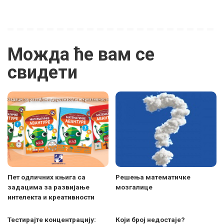
Можда ће вам се
свидети
Пет одличних књига са
Решења математичке
задацима за развијање
мозгалице
интелекта и креативности
Тестирајте концентрацију:
Који број недостаје?