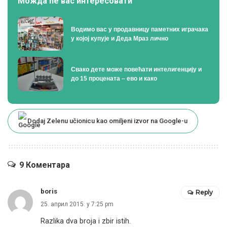
Можда ће вас интересовати
Водимо вас у продавницу паметних играчака
у којој купује и Деда Мраз лично
Свако дете може повећати интелигенцију и
до 15 процената – ево и како
Dodaj Zelenu učionicu kao omiljeni izvor na Google-u
9 Коментара
boris
Reply
25. април 2015. у 7:25 pm
Razlika dva broja i zbir istih.