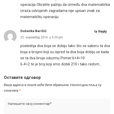
operacija Obratite pažnju da između dva matematička
izraza odvojenih zagradama nije upisan znak za
matematičku operaciju
Dušanka Barišić
Reply
22. новембар 2016. у 9:29 pm
poslednja dva boja se dobiju tako što se saberu ta dva
boja a brojevi koji su ispred ta dva boja dobiju se kada
se ta dva broja oduzmu Primer:6+4=10
6-4=2 te je broj koji smo dobili 210 i tako redom…
Оставите одговор
Ваша адреса е-поште неће бити објављена.
Неопходна поља су
означена
*