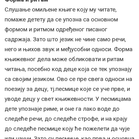
Слушање омиљене књиге коју му читате,
помаже детету да се упозна са основном
формом и ритмом одређеног писаног
садржаја. Зато што језик не чине само речи,
него и њихов звук и међусобни односи. Форма
књижевног дела може обликовати и ритам
читања, посебно код деце која се тек упознају
са својим језиком. Ово се пре свега односи на
поезију за децу, тј.песмице које се уче прве, и
уводе децу у свет књижевности. У песмицама
дете упознаје риме, и оне га лако воде до
следеће речи, до следеће строфе, и на крају
до следеће песмице коју ће пожелети да чује
или научи. Зато су песмице, као прва и основна