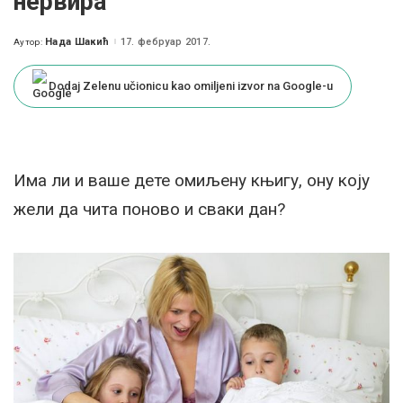
нервира
Нада Шакић
17. фебруар 2017.
Аутор:
Posted
by
Dodaj Zelenu učionicu kao omiljeni izvor na Google-u
Има ли и ваше дете омиљену књигу, ону коју
жели да чита поново и сваки дан?