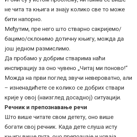
не чита та књига и знају колико све то може
бити напорно.
Међутим, пре него што стварно сакријемо/
бацимо/склонимо дотичну књигу, можда да
још једном размислимо.
Да пробамо у добрим стварима наћи
инспирацију за оно чувено „Читај ми поново!“
Можда на први поглед звучи невероватно, али
– изненадићете се колико се добрих ствари
крије у овој (наизглед досадној) ситуацији.
Речник и препознавање речи
Што више читате свом детету, оно више
богати свој речник. Када дете слуша исту
књигу више пута, оно препознаје и усваја