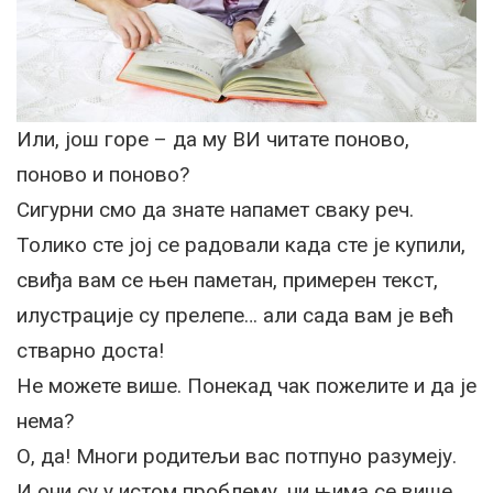
Или, још горе – да му ВИ читате поново,
поново и поново?
Сигурни смо да знате напамет сваку реч.
Толико сте јој се радовали када сте је купили,
свиђа вам се њен паметан, примерен текст,
илустрације су прелепе… али сада вам је већ
стварно доста!
Не можете више. Понекад чак пожелите и да је
нема?
О, да! Многи родитељи вас потпуно разумеју.
И они су у истом проблему, ни њима се више