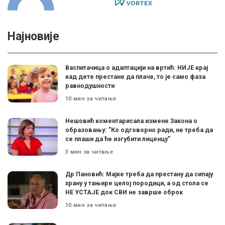
Најновије
Васпитачица о адаптацији на вртић: НИЈЕ крај
кад дете престане да плаче, то је само фаза
равнодушности
10 мин за читање
Нешовић коментарисала измене Закона о
образовању: ”Ко одговорно ради, не треба да
се плаши да ће изгубити лиценцу”
3 мин за читање
Др Пановић: Мајке треба да престану да сипају
храну у тањире целој породици, а од стола се
НЕ УСТАЈЕ док СВИ не заврше оброк
10 мин за читање