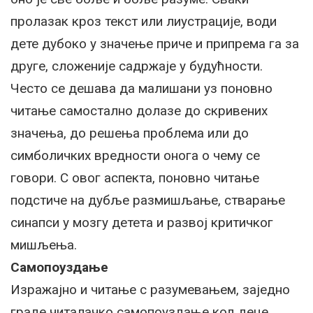
пролазак кроз текст или лиустрације, води
дете дубоко у значење приче и припрема га за
друге, сложеније садржаје у будућности.
Често се дешава да малишани уз поновно
читање самостално долазе до скривених
значења, до решења проблема или до
симболичких вредности онога о чему се
говори. С овог аспекта, поновно читање
подстиче на дубље размишљање, стварање
синапси у мозгу детета и развој критичког
мишљења.
Самопоуздање
Изражајно и читање с разумевањем, заједно
граде читалачко самопоуздање код деце.