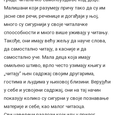
Малишани који разумеју причу тако да су им
јасне све речи, реченице и догађаји у њој,
много су сигурнији у своје читалачке
споособности и много више уживају у читању.
Такође, они имају већу жељу да науче слова,
да самостално читају, а касније и да
самостално уче. Мала деца која имају
омиљено штиво, врло често узимају књигу и
„читају“ њен садржај својим другарима,
гостима и људима у њиховој близини. Верујући
у себе и усвојени садржај, они на тај начин
показују колико су сигурни у своје познавање
материје и себе, као малог читаоца.
Сви наведени разлози који иду у прилог