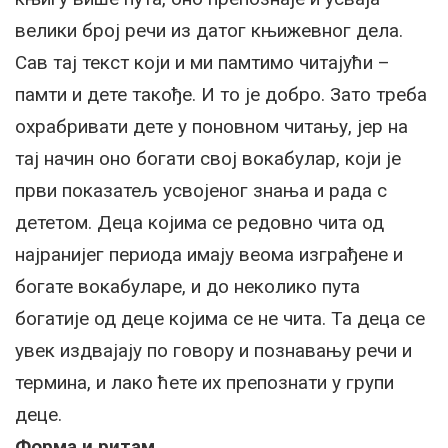
велики број речи из датог књижевног дела.
Сав тај текст који и ми памтимо читајући –
памти и дете такође. И то је добро. Зато треба
охрабривати дете у поновном читању, јер на
тај начин оно богати свој вокабулар, који је
први показатељ усвојеног знања и рада с
дететом. Деца којима се редовно чита од
најранијег периода имају веома изграђене и
богате вокабуларе, и до неколико пута
богатије од деце којима се не чита. Та деца се
увек издвајају по говору и познавању речи и
термина, и лако ћете их препознати у групи
деце.
Форма и ритам