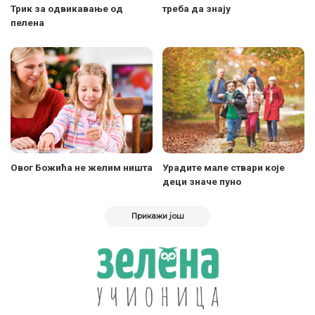
Трик за одвикавање од
треба да знају
пелена
Овог Божића не желим ништа
Урадите мале ствари које
деци значе пуно
Прикажи још