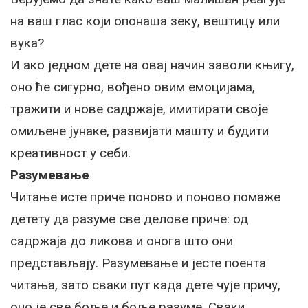
на ваш глас који опонаша зеку, вештицу или
вука?
И ако једном дете на овај начин заволи књигу,
оно ће сигурно, вођено овим емоцијама,
тражити и нове садржаје, имитирати своје
омиљене јунаке, развијати машту и будити
креативност у себи.
Разумевање
Читање исте приче поново и поново помаже
детету да разуме све делове приче: од
садржаја до ликова и онога што они
представљају. Разумевање и јесте поента
читања, зато сваки пут када дете чује причу,
оно је све боље и боље разуме. Сваки