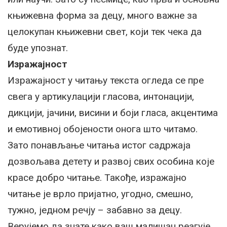
књижевна форма за децу, много важне за
целокупан књижевни свет, који тек чека да
буде упознат.
Изражајност
Изражајност у читању текста огледа се пре
свега у артикулацији гласова, интонацији,
дикцији, јачини, висини и боји гласа, акцентима
и емотивној обојености онога што читамо.
Зато понављање читања истог садржаја
дозвољава детету и развој свих особина које
красе добро читање. Такође, изражајно
читање је врло пријатно, угодно, смешно,
тужно, једном речју – забавно за децу.
Верујемо да знате како ваш малишан реагује