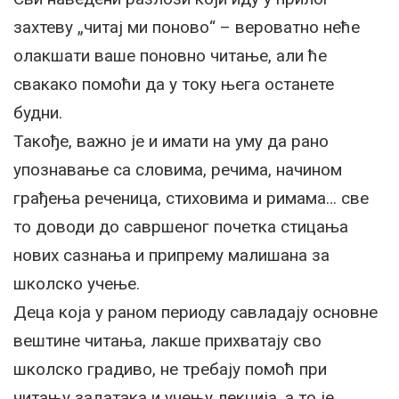
захтеву „читај ми поново“ – вероватно неће
олакшати ваше поновно читање, али ће
свакако помоћи да у току њега останете
будни.
Такође, важно је и имати на уму да рано
упознавање са словима, речима, начином
грађења реченица, стиховима и римама… све
то доводи до савршеног почетка стицања
нових сазнања и припрему малишана за
школско учење.
Деца која у раном периоду савладају основне
вештине читања, лакше прихватају сво
школско градиво, не требају помоћ при
читању задатака и учењу лекција, а то је