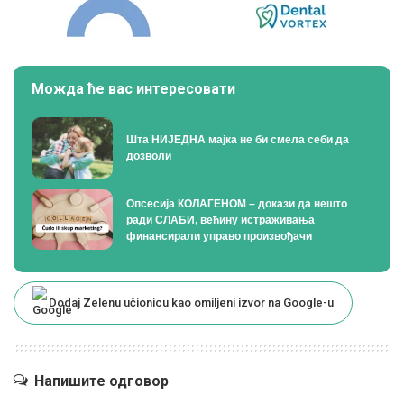
Можда ће вас интересовати
Шта НИЈЕДНА мајка не би смела себи да
дозволи
Опсесија КОЛАГЕНОМ – докази да нешто
ради СЛАБИ, већину истраживања
финансирали управо произвођачи
Dodaj Zelenu učionicu kao omiljeni izvor na Google-u
Напишите одговор