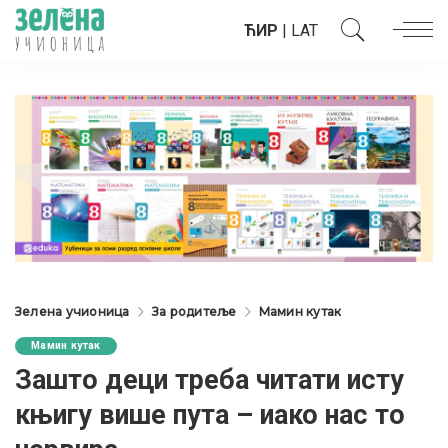
ЋИР
|
LAT
Зелена учионица
За родитеље
Мамин кутак
Мамин кутак
Зашто деци треба читати исту
књигу више пута – иако нас то