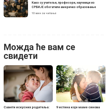
Како су учитељи, професори, научници из
СРБИЈЕ обогатили америчко образовање
10 мин за читање
Можда ће вам се
свидети
Савети искусних родитеља:
9 истина које маме синова