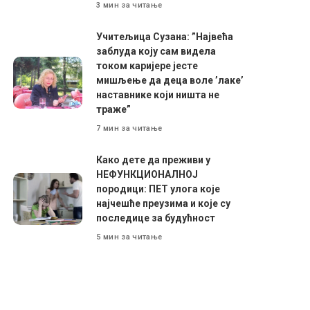
3 мин за читање
Учитељица Сузана: ”Највећа
заблуда коју сам видела
током каријере јесте
мишљење да деца воле ’лаке’
наставнике који ништа не
траже”
7 мин за читање
Како дете да преживи у
НЕФУНКЦИОНАЛНОЈ
породици: ПЕТ улога које
најчешће преузима и које су
последице за будућност
5 мин за читање