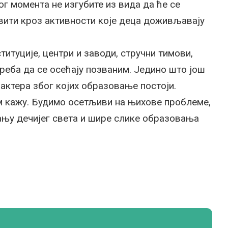
г момента не изгубите из вида да ће се
авити кроз активности које деца доживљавају
итуције, центри и заводи, стручни тимови,
треба да се осећају позваним. Једино што још
 актера због којих образовање постоји.
 кажу. Будимо осетљиви на њихове проблеме,
ању дечијег света и шире слике образовања