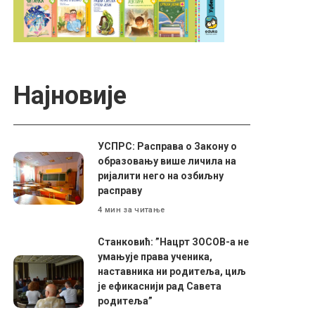
Најновије
УСПРС: Расправа о Закону о
образовању више личила на
ријалити него на озбиљну
расправу
4 мин за читање
Станковић: ”Нацрт ЗОСОВ-а не
умањује права ученика,
наставника ни родитеља, циљ
је ефикаснији рад Савета
родитеља”