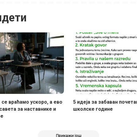
идети
 се враћамо ускоро, а ево
5 идеја за забаван почета
савета за наставнике и
школске године
ље
Прикажи још