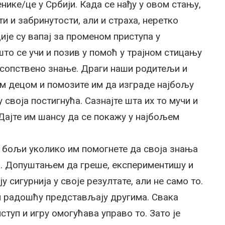
нике/це у Србији. Када се нађу у овом стању,
 и забринутости, али и страха, неретко
ије су вапај за променом приступа у
о се учи и позив у помоћ у трајном стицању
у сопствено знање. Драги наши родитељи и
јом децом и помозите им да изграде најбољу
 своја постигнућа. Сазнајте шта их то мучи и
 Дајте им шансу да се покажу у најбољем
 бољи уколико им помогнете да своја знања
ка. Допуштањем да греше, експериментишу и
у сигурнија у своје резултате, али не само то.
и радошћу представљају другима. Свака
туп и игру омогућава управо то. Зато је