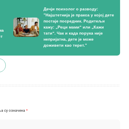
Дечји психолог о разводу:
”Најштетнија је пракса у којој дете
постаје посредник. Родитељи
кажу: „Реци мами“ или „Кажи
ма
тати“. Чак и када порука није
ст
непријатна, дете је може
доживети као терет.”
а су означена
*