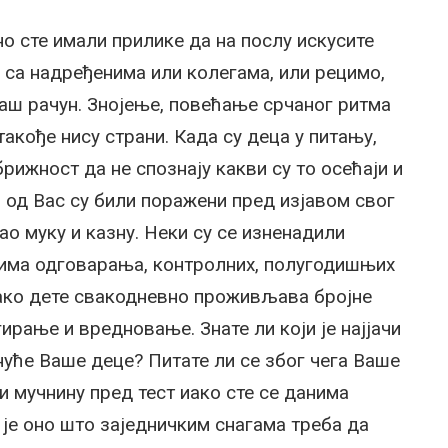
о сте имали прилике да на послу искусите
 са надређенима или колегама, или рецимо,
аш рачун. Знојење, повећање срчаног ритма
акође нису страни. Када су деца у питању,
брижност да не спознају какви су то осећаји и
и од Вас су били поражени пред изјавом свог
 муку и казну. Неки су се изненадили
анима одговарања, контролних, полугодишњих
 како дете свакодневно проживљава бројне
ирање и вредновање. Знате ли који је најјачи
нуће Ваше деце? Питате ли се због чега Ваше
и мучнину пред тест иако сте се данима
а је оно што заједничким снагама треба да