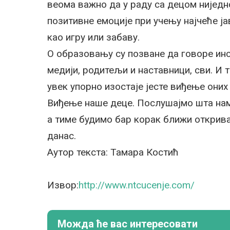
веома важно да у раду са децом ниједно
позитивне емоције при учењу најчеће ј
као игру или забаву.
О образовању су позване да говоре инст
медији, родитељи и наставници, сви. И 
увек упорно изостаје јесте виђење оних
Виђење наше деце. Послушајмо шта нам
а тиме будимо бар корак ближи открив
данас.
Аутор текста: Тамара Костић
Извор:
http://www.ntcucenje.com/
Можда ће вас интересовати