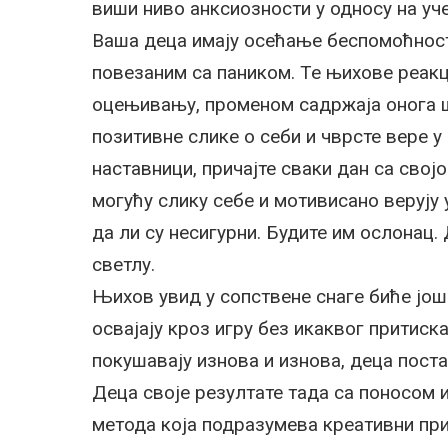
виши ниво анксиозности у односу на уче
Ваша деца имају осећање беспомоћности
повезаним са паником. Те њихове реакц
оцењивању, променом садржаја онога шт
позитивне слике о себи и чврсте вере 
наставници, причајте сваки дан са сво
могућу слику себе и мотивисано верују у
да ли су несигурни. Будите им ослонац.
светлу.
Њихов увид у сопствене снаге биће још
освајају кроз игру без икаквог притис
покушавају изнова и изнова, деца постај
Деца своје резултате тада са поносом 
метода која подразумева креативни прис