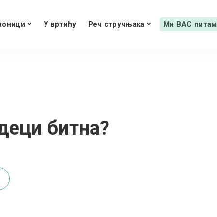
ионици
У вртићу
Реч стручњака
Ми ВАС питам
деци битна?