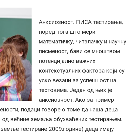
Анксиозност. ПИСА тестирање,
поред тога што мери
математичку, читалачку и научну
писменост, бави се мноштвом
потенцијално важних
контекстуалних фактора који су
уско везани за успешност на
тестовима. Један од њих је
анксиозност. Ако за пример
ености, подаци говоре о томе да наша деца
и од већине земаља обухваћених тестирањем.
 земље тестиране 2009.године) деца имају