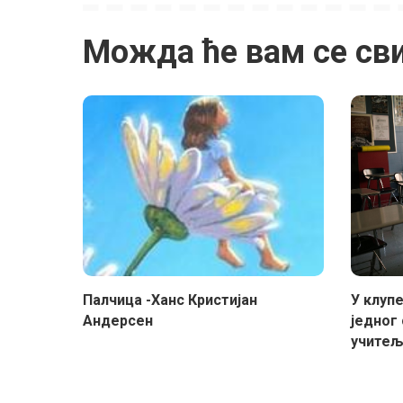
Можда ће вам се св
Палчица -Ханс Кристијан
У клупе
Андерсен
једног 
учите