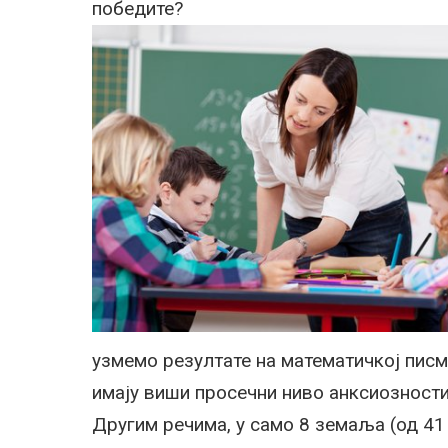
победите?
узмемо резултате на математичкој писм
имају виши просечни ниво анксиозност
Другим речима, у само 8 земаља (од 41