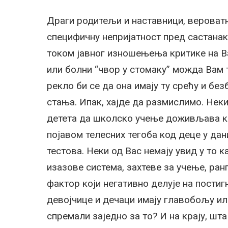
Драги родитељи и наставници, вероватн
специфичну непријатност пред састанак
током јавног изношењења критике на В
или болни “чвор у стомаку” можда Вам т
рекло би се да она имају ту срећу и без
стања. Ипак, хајде да размислимо. Нек
детета да школско учење доживљава као
појавом телесних тегоба код деце у д
тестова. Неки од Вас немају увид у то
изазове система, захтеве за учење, ранг
фактор који негативно делује на постиг
девојчице и дечаци имају главобољу ил
спремали заједно за то? И на крају, шт