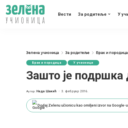
Вести
За родитеље
У уч
Зелена учионица
За родитеље
Брак и породица
Брак и породица
У учионици
Зашто је подршка 
Нада Шакић
3. фебруар 2016.
Аутор:
Posted
by
Dodaj Zelenu učionicu kao omiljeni izvor na Google-u