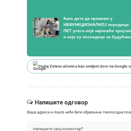
Како дете да преживи у
НЕФУНКЦИОНАЛНОЈ породици:
ПЕТ улога које најчешће преузи
и које су последице за будућно
Dodaj Zelenu učionicu kao omiljeni izvor na Google-u
Напишите одговор
Ваша адреса е-поште неће бити објављена.
Неопходна пољ