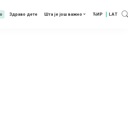
о
Здраво дете
Шта је још важно