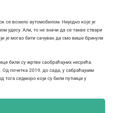
док се возило аутомобилом. Ниједно које је
м удесу. Али, то не значи да се такве ствари
ји је могао бити сачуван да смо више бринули
еце били су жртве саобраћајних несрећа.
. Oд почетка 2019. до сада, у сабраћајним
д тога седморо који су били путници у