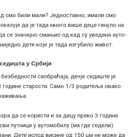
ад смо били мали? Једноставно, имали смо
показује да је тада много више деце гинуло на
да се значајно смањио од кад су уведена ауто-
иједно дете које је тада изгубило живот.
-седишта у Србији
 безбедности саобраћаја, дечје седиште је
3 године старости. Само 1/3 родитеља овако
траживања.
ра да се користи и за децу преко 3 године
 сви путници у аутомобилу (ма где седели)
зани. Дете испод висине од 150 цм не може да