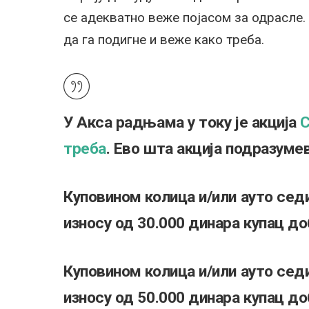
се адекватно веже појасом за одрасле. 
да га подигне и веже како треба.
У Акса радњама у току је
акција
С
треба
.
Ево шта акција подразумев
Куповином колица и/или ауто сед
износу од 30.000 динара
купац до
Куповином колица и/или ауто сед
износу од 50.000 динара
купац до