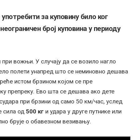
 употребити за куповину било ког
неограничен број куповина у периоду
 при вожњи. У случају да се возило нагло
тело полети унапред што се неминовно дешава
креће истом брзином којом се пре
ку препреку. Ево шта се дешава ако дете
 судара при брзини од само 50 км/час, услед
е сила од
500 кг
и удара у друге путнике или
лно брује о обавезном везивању.