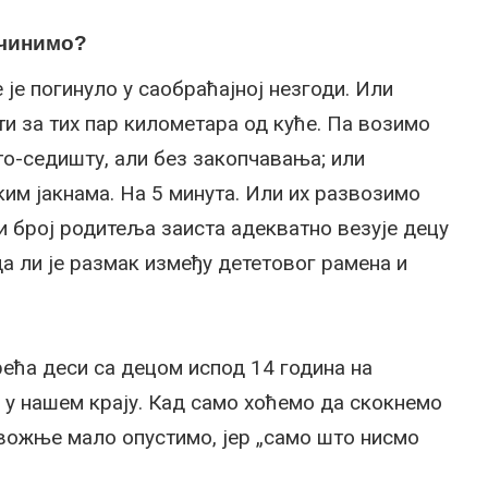
учинимо?
 је погинуло у саобраћајној незгоди. Или
и за тих пар километара од куће. Па возимо
то-седишту, али без закопчавања; или
ким јакнама. На 5 минута. Или их развозимо
 број родитеља заиста адекватно везује децу
а ли је размак између дететовог рамена и
срећа деси са децом испод 14 година на
 у нашем крају. Кад само хоћемо да скокнемо
 вожње мало опустимо, јер „само што нисмо