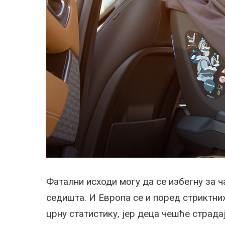
Фатални исходи могу да се избегну за ч
седишта. И Европа се и поред стриктни
црну статистику, јер деца чешће страда