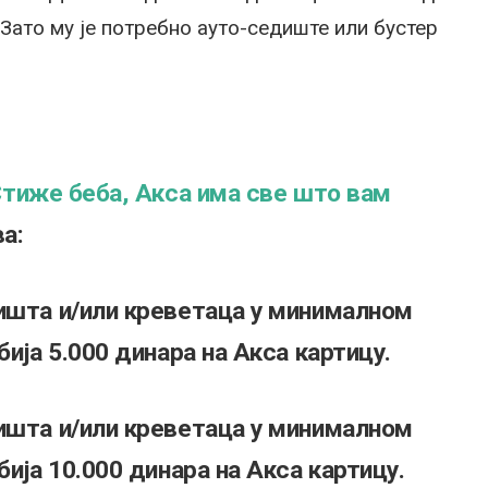
Зато му је потребно ауто-седиште или бустер
тиже беба, Акса има све што вам
а:
ишта и/или креветаца у минималном
бија 5.000 динара на Акса картицу.
ишта и/или креветаца у минималном
бија 10.000 динара на Акса картицу.