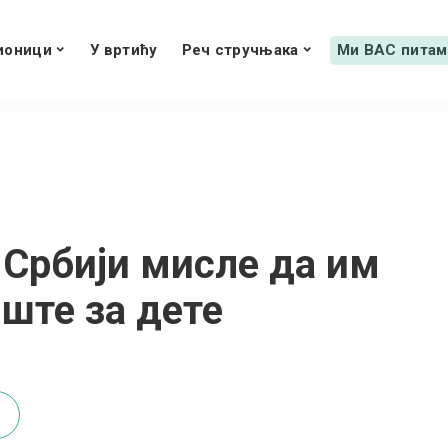
ионици
У вртићу
Реч стручњака
Ми ВАС питам
 Србији мисле да им
иште за дете