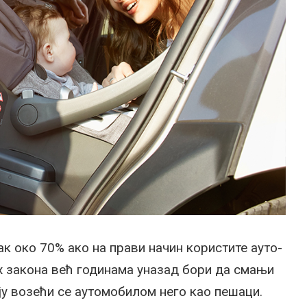
ак око 70% ако на прави начин користите ауто-
х закона већ годинама уназад бори да смањи
ју возећи се аутомобилом него као пешаци.