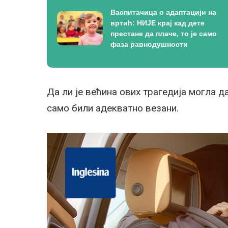
Васпитачица о адаптацији на
вртић: НИЈЕ крај кад дете
престане да плаче, то је само
фаза равнодушности
Да ли је већина ових трагедија могла д
само били адекватно везани.