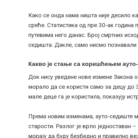
Како се онда нама ништа није десило к
среће. Статистика од пре 30-ак година 
путевима него данас. Број смртних исхо
седишта. Дакле, само нисмо познавали н
Какво је стање са коришћењем ауто
Док нису уведене нове измене Закона о
морало да се користи само за децу до 
мале деце га је користила, показују ис
Према новим изменама, ауто-седиште мо
старости. Разлог је врло једноставан –
морају да буду безбедно и правилно ве