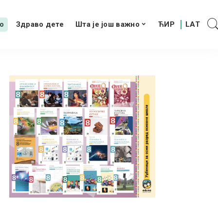
о
Здраво дете
Шта је још важно