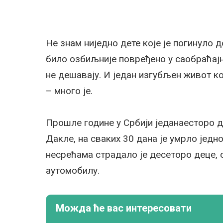
Не знам ниједно дете које је погинуло 
било озбиљније повређено у саобраћајно
не дешавају. И један изгубљен живот ко
– много је.
Прошле године у Србији једанаесторо д
Дакле, на сваких 30 дана је умрло једно
несрећама страдало је десеторо деце, о
аутомобилу.
Можда ће вас интересовати