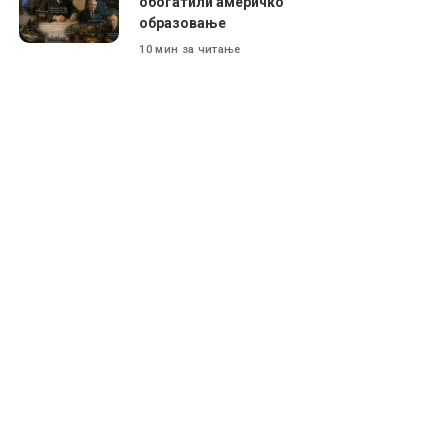
обогатили америчко
образовање
10 мин за читање