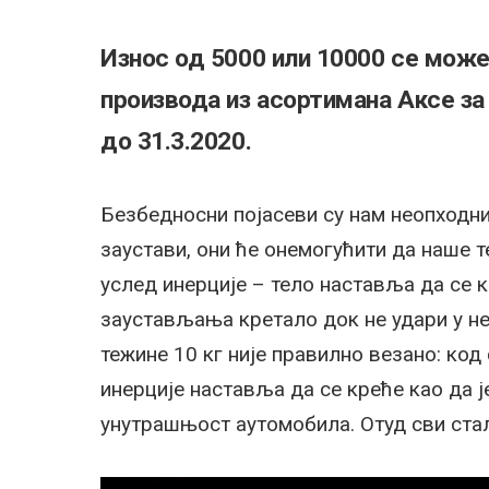
Износ од 5000 или 10000 се може
производа из асортимана Аксе за 
до 31.3.2020.
Безбедносни појасеви су нам неопходни
заустави, они ће онемогућити да наше 
услед инерције – тело наставља да се 
заустављања кретало док не удари у не
тежине 10 кг није правилно везано: код
инерције наставља да се креће као да ј
унутрашњост аутомобила. Отуд сви ста