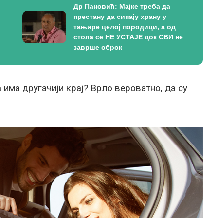
Др Пановић: Мајке треба да
престану да сипају храну у
тањире целој породици, а од
стола се НЕ УСТАЈЕ док СВИ не
заврше оброк
а има другачији крај? Врло вероватно, да су