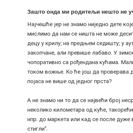
Зашто онда ми родитељи нешто не 
Најчешће јер не знамо ниједно дете које
мислимо да нам се ништа не може десит
децу у крилу; на предњем седишту; у ау
закопчане, али превише лабаво. У зимс
чопоративно са рођендана кућама. Мали
током вожње. Ко ће још да проверава д
појаса не више од једног прста?
А не знамо ни то да се највећи број не
неколико километара од куће, такорећи
нпр. до маркета или кад се после дуже
стигли”.