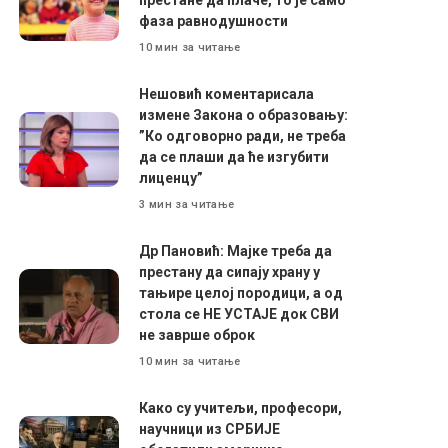
фаза равнодушности
10 мин за читање
Нешовић коментарисала
измене Закона о образовању:
”Ко одговорно ради, не треба
да се плаши да ће изгубити
лиценцу”
3 мин за читање
Др Пановић: Мајке треба да
престану да сипају храну у
тањире целој породици, а од
стола се НЕ УСТАЈЕ док СВИ
не заврше оброк
10 мин за читање
Како су учитељи, професори,
научници из СРБИЈЕ