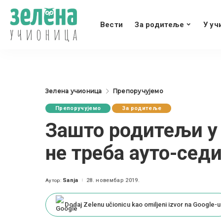
Вести
За родитеље
У уч
Зелена учионица
Препоручујемо
Препоручујемо
За родитеље
Зашто родитељи у
не треба ауто-сед
Sanja
28. новембар 2019.
Аутор:
Posted
by
Dodaj Zelenu učionicu kao omiljeni izvor na Google-u