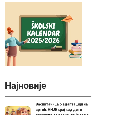
Најновије
Васпитачица о адаптацији на
вртић: НИЈЕ крај кад дете
престане да плаче, то је само